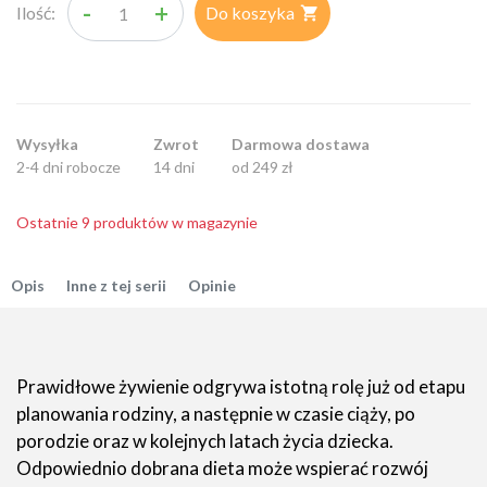
-
+
Ilość:
Do koszyka

Wysyłka
Zwrot
Darmowa dostawa
2-4 dni robocze
14 dni
od 249 zł
Ostatnie 9 produktów w magazynie
Opis
Inne z tej serii
Opinie
Prawidłowe żywienie odgrywa istotną rolę już od etapu
planowania rodziny, a następnie w czasie ciąży, po
porodzie oraz w kolejnych latach życia dziecka.
Odpowiednio dobrana dieta może wspierać rozwój