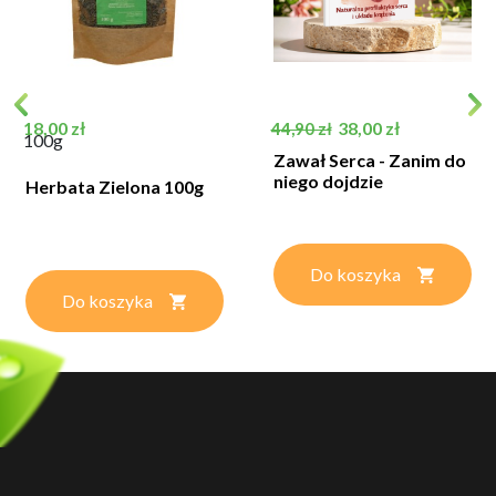
Cena
Cena podstawowa
Cena
18,00 zł
38,00 zł
44,90 zł
100g
Zawał Serca - Zanim do
niego dojdzie
Herbata Zielona 100g
Do koszyka
Do koszyka