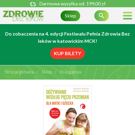
Darmowa wysyłka od:
199,00 zł

Sklep
Do zobaczenia na 4. edycji Festiwalu Pełnia Zdrowia Bez
leków w katowickim MCK!
KUP BILETY
Strona główna
Sklep
Księgarnia