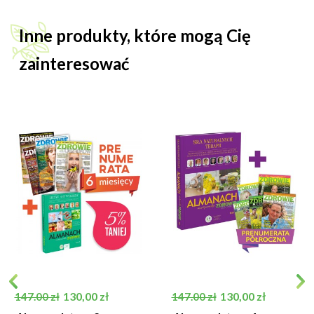
Inne produkty, które mogą Cię
zainteresować
Cena podstawowa
Cena
Cena podstawowa
Cena
130,00 zł
130,00 zł
147.00 zł
147.00 zł