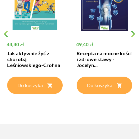
Cena
Cena
44,40 zł
49,40 zł
Jak aktywnie żyć z
Recepta na mocne kości
chorobą
i zdrowe stawy -
Leśniowskiego-Crohna
Jocelyn...
-...
Do koszyka
Do koszyka