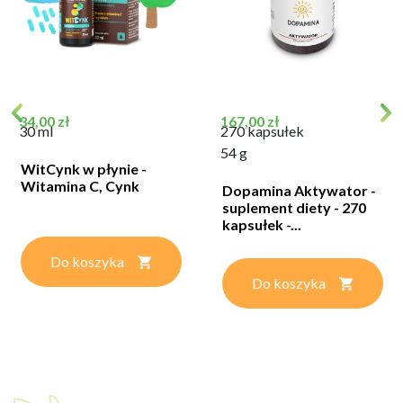
Cena
Cena
34,00 zł
167,00 zł
30 ml
270 kapsułek
54 g
WitCynk w płynie -
Witamina C, Cynk
Dopamina Aktywator -
suplement diety - 270
kapsułek -...
Do koszyka
Do koszyka