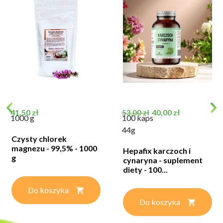
Cena
Cena podstawowa
Cena
41,50 zł
40,00 zł
53,00 zł
1000 g
100 kaps
44g
Czysty chlorek
magnezu - 99,5% - 1000
Hepafix karczoch i
g
cynaryna - suplement
diety - 100...
Do koszyka
Do koszyka