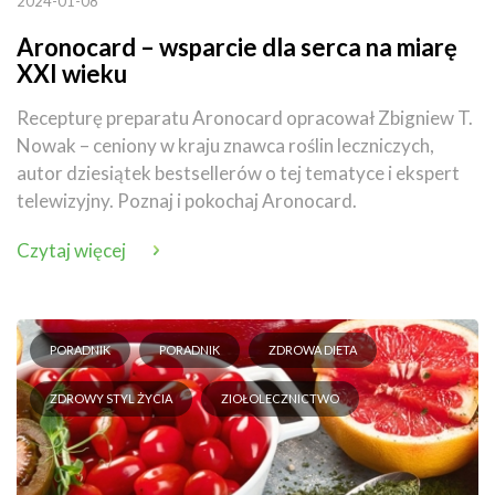
2024-01-08
Aronocard – wsparcie dla serca na miarę
XXI wieku
Recepturę preparatu Aronocard opracował Zbigniew T.
Nowak – ceniony w kraju znawca roślin leczniczych,
autor dziesiątek bestsellerów o tej tematyce i ekspert
telewizyjny. Poznaj i pokochaj Aronocard.
Czytaj więcej
PORADNIK
PORADNIK
ZDROWA DIETA
ZDROWY STYL ŻYCIA
ZIOŁOLECZNICTWO