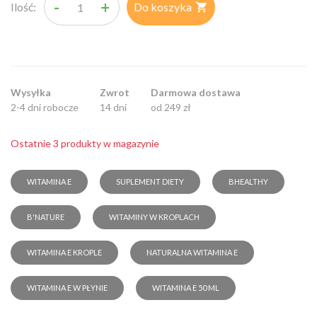
-
+
Ilość:
Do koszyka

Wysyłka
Zwrot
Darmowa dostawa
2-4 dni robocze
14 dni
od 249 zł
Ostatnie 3 produkty w magazynie
WITAMINA E
SUPLEMENT DIETY
BHEALTHY
B'NATURE
WITAMINY W KROPLACH
WITAMINA E KROPLE
NATURALNA WITAMINA E
WITAMINA E W PŁYNIE
WITAMINA E 50 ML