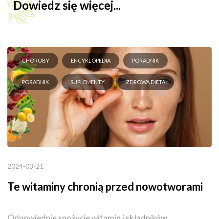
Dowiedz się więcej...
CHOROBY
ENCYKLOPEDIA
PORADNIK
PORADNIK
SUPLEMENTY
ZDROWA DIETA
2024-03-21
Te witaminy chronią przed nowotworami
Odpowiednie spożycie witamin i składników