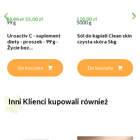
Cena podstawowa
Cena
Cena
55,00 zł
120,00 zł
85,00 zł
99 g
5000 g
Uroactiv C - suplement
Sól do kąpieli Clean skin
diety - proszek - 99 g -
czysta skóra 5kg
Życie bez...
Do koszyka
Do koszyka
Inni Klienci kupowali również