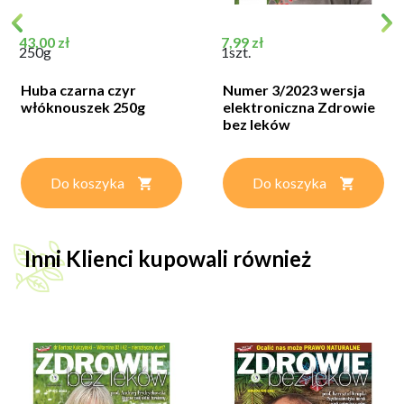
Cena
Cena
43,00 zł
7,99 zł
250g
1szt.
Huba czarna czyr
Numer 3/2023 wersja
włóknouszek 250g
elektroniczna Zdrowie
bez leków
Do koszyka
Do koszyka
Inni Klienci kupowali również