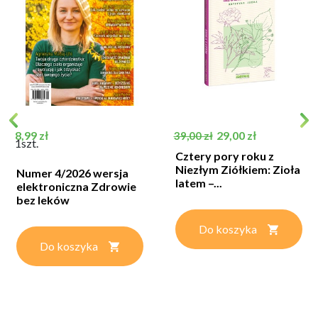
Cena
Cena podstawowa
Cena
8,99 zł
29,00 zł
39,00 zł
1szt.
Cztery pory roku z
Niezłym Ziółkiem: Zioła
Numer 4/2026 wersja
latem –...
elektroniczna Zdrowie
bez leków
Do koszyka
Do koszyka