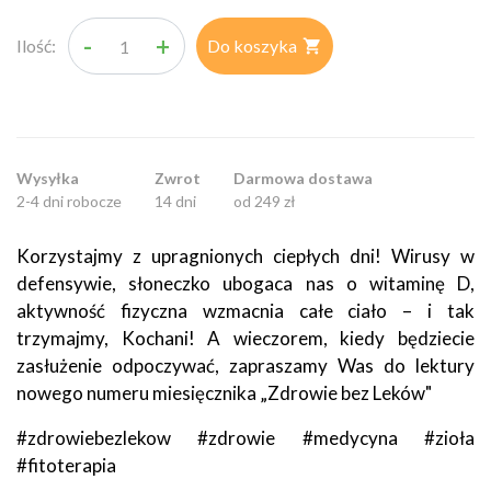
-
+
Ilość:
Do koszyka

Wysyłka
Zwrot
Darmowa dostawa
2-4 dni robocze
14 dni
od 249 zł
Korzystajmy z upragnionych ciepłych dni! Wirusy w
defensywie, słoneczko ubogaca nas o witaminę D,
aktywność fizyczna wzmacnia całe ciało – i tak
trzymajmy, Kochani! A wieczorem, kiedy będziecie
zasłużenie odpoczywać, zapraszamy Was do lektury
nowego numeru miesięcznika „Zdrowie bez Leków"
#zdrowiebezlekow #zdrowie #medycyna #zioła
#fitoterapia