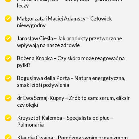
leczy
Małgorzata i Maciej Adamscy – Człowiek
niewygodny
Jarosław Cieśla – Jak produkty przetworzone
wpływają na nasze zdrowie
Bożena Kropka – Czy skóra może reagować na
pyłki?
Bogusława della Porta – Natura energetyczna,
smaki ziół i pożywienia
dr Ewa Szmaj-Kupny – Zrób to sam: serum, eliksir
czy olejki
Krzysztof Kalemba – Specjalista od płuc –
Pulmonaria
Klaudia Cwajna – Pomóżmy swoim organizmom