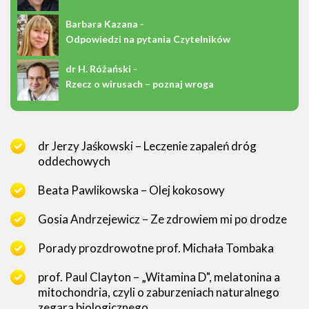
Barbara Kazana -
Odpowiedzi na pytania Czytelników
dr H. Różański -
Rzecz o wirusach – poznaj wroga
dr Jerzy Jaśkowski – Leczenie zapaleń dróg
oddechowych
Beata Pawlikowska – Olej kokosowy
Gosia Andrzejewicz – Ze zdrowiem mi po drodze
Porady prozdrowotne prof. Michała Tombaka
prof. Paul Clayton – „Witamina D", melatonina a
mitochondria, czyli o zaburzeniach naturalnego
zegara biologicznego