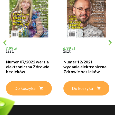
Cena
Cena
7,99 zł
6,99 zł
1szt.
1szt.
Numer 07/2022 wersja
Numer 12/2021
elektroniczna Zdrowie
wydanie elektroniczne
bez leków
Zdrowie bez leków
Do koszyka
Do koszyka