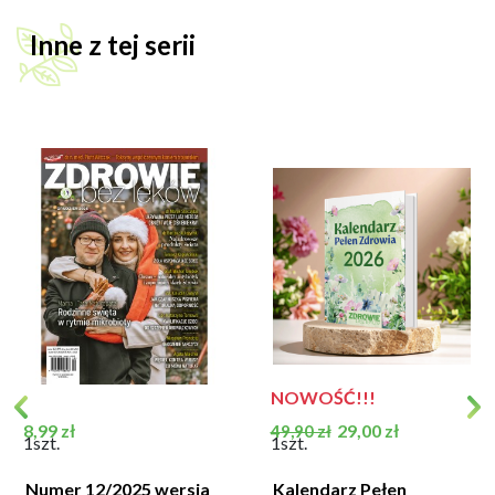
Inne z tej serii
NOWOŚĆ!!!
Cena
Cena podstawowa
Cena
8,99 zł
29,00 zł
49,90 zł
1szt.
1szt.
Numer 12/2025 wersja
Kalendarz Pełen