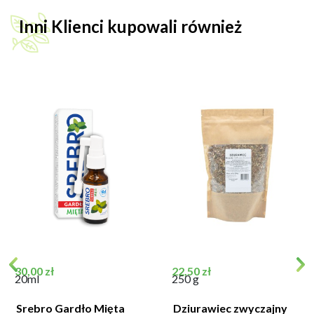
Inni Klienci kupowali również
Cena
Cena
30,00 zł
22,50 zł
20ml
250 g
Srebro Gardło Mięta
Dziurawiec zwyczajny