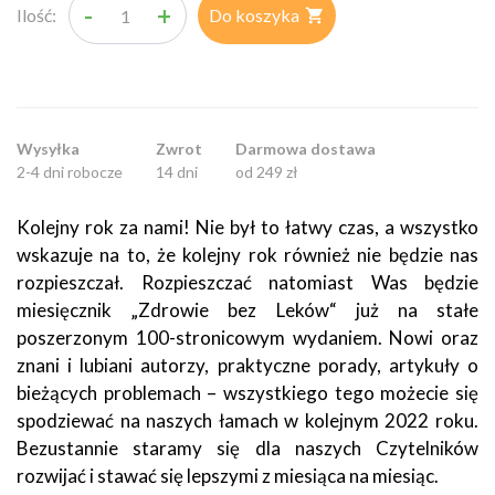
-
+
Ilość:
Do koszyka

Wysyłka
Zwrot
Darmowa dostawa
2-4 dni robocze
14 dni
od 249 zł
Kolejny rok za nami! Nie był to łatwy czas, a wszystko
wskazuje na to, że kolejny rok również nie będzie nas
rozpieszczał. Rozpieszczać natomiast Was będzie
miesięcznik „Zdrowie bez Leków“ już na stałe
poszerzonym 100-stronicowym wydaniem. Nowi oraz
znani i lubiani autorzy, praktyczne porady, artykuły o
bieżących problemach – wszystkiego tego możecie się
spodziewać na naszych łamach w kolejnym 2022 roku.
Bezustannie staramy się dla naszych Czytelników
rozwijać i stawać się lepszymi z miesiąca na miesiąc.