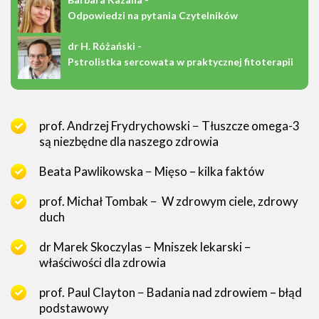
Odpowiedzi na pytania Czytelników
dr H. Różański -
Pstrolistka sercowata w praktycznej fitoterapii
prof. Andrzej Frydrychowski − Tłuszcze omega-3
są niezbędne dla naszego zdrowia
Beata Pawlikowska − Mięso – kilka faktów
prof. Michał Tombak − W zdrowym ciele, zdrowy
duch
dr Marek Skoczylas − Mniszek lekarski –
właściwości dla zdrowia
prof. Paul Clayton − Badania nad zdrowiem – błąd
podstawowy