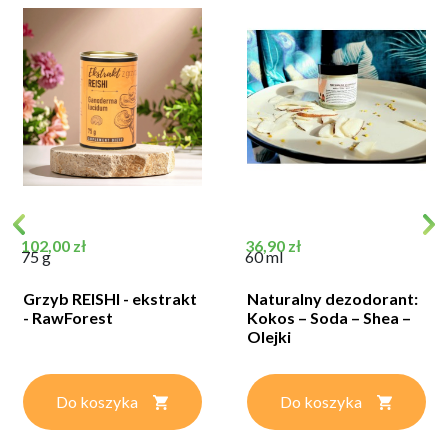
Cena
Cena
102,00 zł
36,90 zł
75 g
60 ml
Grzyb REISHI - ekstrakt
Naturalny dezodorant:
- RawForest
Kokos – Soda – Shea –
Olejki
Do koszyka
Do koszyka