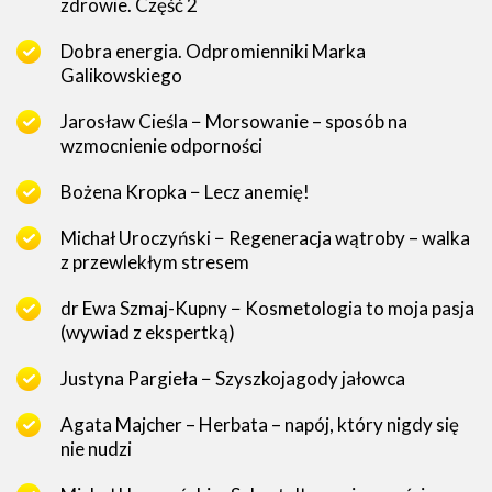
zdrowie. Część 2
Dobra energia. Odpromienniki Marka
Galikowskiego
Jarosław Cieśla − Morsowanie – sposób na
wzmocnienie odporności
Bożena Kropka − Lecz anemię!
Michał Uroczyński − Regeneracja wątroby – walka
z przewlekłym stresem
dr Ewa Szmaj-Kupny − Kosmetologia to moja pasja
(wywiad z ekspertką)
Justyna Pargieła − Szyszkojagody jałowca
Agata Majcher – Herbata – napój, który nigdy się
nie nudzi