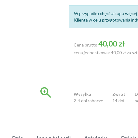
W przypadku chęci zakupu więcej 
Klienta w celu przygotowania indy
40,00 zł
Cena brutto
cena jednostkowa: 40,00 zł za szt

Wysyłka
Zwrot
D
2-4 dni robocze
14 dni
o