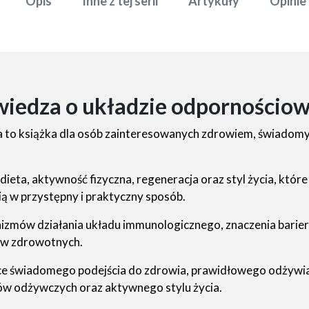
Opis
Inne z tej serii
Artykuły
Opinie
iedza o układzie odpornościow
a to książka dla osób zainteresowanych zdrowiem, świado
ieta, aktywność fizyczna, regeneracja oraz styl życia, któ
ą w przystępny i praktyczny sposób.
nizmów działania układu immunologicznego, znaczenia barie
ów zdrowotnych.
 świadomego podejścia do zdrowia, prawidłowego odżywian
ków odżywczych oraz aktywnego stylu życia.