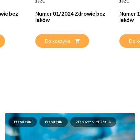
1szt.
1szt.
wie bez
Numer 01/2024 Zdrowie bez
Numer 1
leków
leków
Do koszyka
Do k
PORADNIK
PORADNIK
ZDROWY STYL ŻYCIA