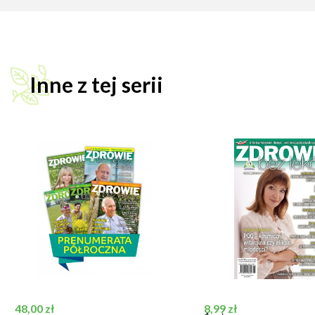
Inne z tej serii
Cena
Cena
48,00 zł
8,99 zł