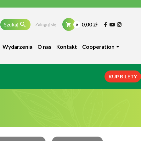

0,00 zł
Szukaj
Zaloguj się
0
Wydarzenia
O nas
Kontakt
Cooperation
KUP BILETY