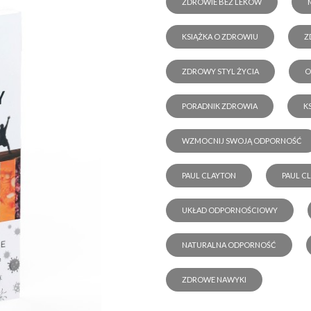
ZDROWIE BEZ LEKÓW
KSIĄŻKA O ZDROWIU
Z
ZDROWY STYL ŻYCIA
O
PORADNIK ZDROWIA
K
WZMOCNIJ SWOJĄ ODPORNOŚĆ
PAUL CLAYTON
PAUL C
UKŁAD ODPORNOŚCIOWY
NATURALNA ODPORNOŚĆ
ZDROWE NAWYKI