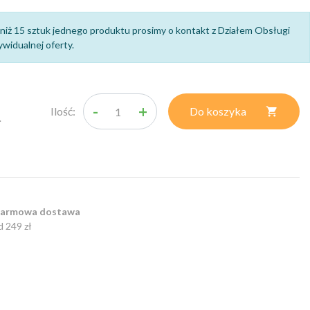
niż 15 sztuk jednego produktu prosimy o kontakt z Działem Obsługi
widualnej oferty.
-
+
Ilość:
Do koszyka

.
armowa dostawa
d 249 zł