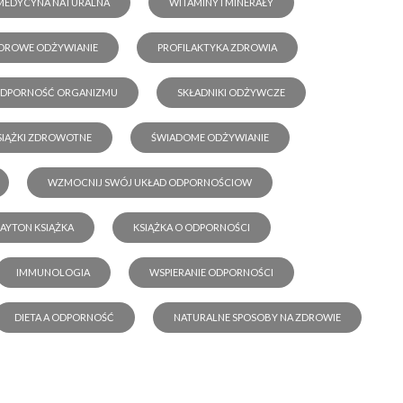
MEDYCYNA NATURALNA
WITAMINY I MINERAŁY
DROWE ODŻYWIANIE
PROFILAKTYKA ZDROWIA
DPORNOŚĆ ORGANIZMU
SKŁADNIKI ODŻYWCZE
SIĄŻKI ZDROWOTNE
ŚWIADOME ODŻYWIANIE
WZMOCNIJ SWÓJ UKŁAD ODPORNOŚCIOW
LAYTON KSIĄŻKA
KSIĄŻKA O ODPORNOŚCI
IMMUNOLOGIA
WSPIERANIE ODPORNOŚCI
DIETA A ODPORNOŚĆ
NATURALNE SPOSOBY NA ZDROWIE