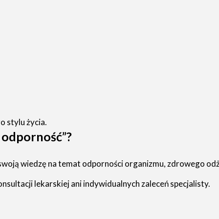
 stylu życia.
ą odporność”?
yć swoją wiedzę na temat odporności organizmu, zdrowego o
sultacji lekarskiej ani indywidualnych zaleceń specjalisty.