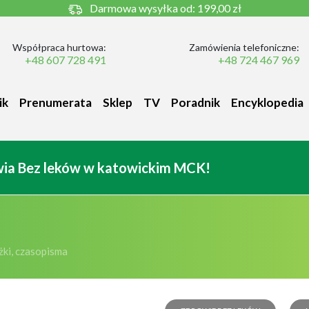
Darmowa wysyłka od:
199,00 zł
Współpraca hurtowa:
Zamówienia telefoniczne:
+48 607 728 491
+48 724 467 969
ik
Prenumerata
Sklep
TV
Poradnik
Encyklopedia
owia Bez leków w katowickim MCK!
ki, czasopisma