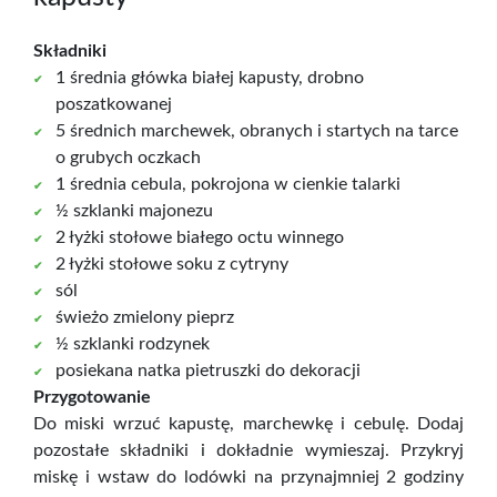
Składniki
1 średnia główka białej kapusty, drobno
poszatkowanej
5 średnich marchewek, obranych i startych na tarce
o grubych oczkach
1 średnia cebula, pokrojona w cienkie talarki
½ szklanki majonezu
2 łyżki stołowe białego octu winnego
2 łyżki stołowe soku z cytryny
sól
świeżo zmielony pieprz
½ szklanki rodzynek
posiekana natka pietruszki do dekoracji
Przygotowanie
Do miski wrzuć kapustę, marchewkę i cebulę. Dodaj
pozostałe składniki i dokładnie wymieszaj. Przykryj
miskę i wstaw do lodówki na przynajmniej 2 godziny