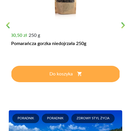
Previous
Next
Cena
30,50 zł
250 g
Pomarańcza gorzka niedojrzała 250g
Do koszyka
PORADNIK
PORADNIK
ZDROWY STYL ŻYCIA