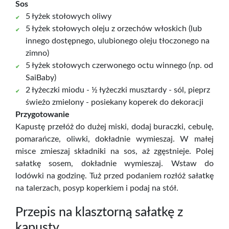
Sos
5 łyżek stołowych oliwy
5 łyżek stołowych oleju z orzechów włoskich (lub
innego dostępnego, ulubionego oleju tłoczonego na
zimno)
5 łyżek stołowych czerwonego octu winnego (np. od
SaiBaby)
2 łyżeczki miodu - ½ łyżeczki musztardy - sól, pieprz
świeżo zmielony - posiekany koperek do dekoracji
Przygotowanie
Kapustę przełóż do dużej miski, dodaj buraczki, cebulę,
pomarańcze, oliwki, dokładnie wymieszaj. W małej
misce zmieszaj składniki na sos, aż zgęstnieje. Polej
sałatkę sosem, dokładnie wymieszaj. Wstaw do
lodówki na godzinę. Tuż przed podaniem rozłóż sałatkę
na talerzach, posyp koperkiem i podaj na stół.
Przepis na klasztorną sałatkę z
kapusty