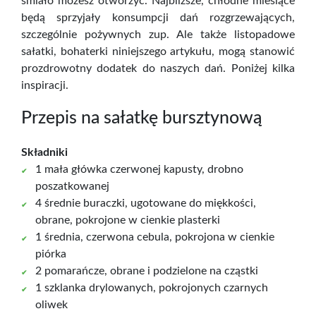
śmiało możesz otworzyć. Najbliższe, chłodne miesiące
będą sprzyjały konsumpcji dań rozgrzewających,
szczególnie pożywnych zup. Ale także listopadowe
sałatki, bohaterki niniejszego artykułu, mogą stanowić
prozdrowotny dodatek do naszych dań. Poniżej kilka
inspiracji.
Przepis na sałatkę bursztynową
Składniki
1 mała główka czerwonej kapusty, drobno
poszatkowanej
4 średnie buraczki, ugotowane do miękkości,
obrane, pokrojone w cienkie plasterki
1 średnia, czerwona cebula, pokrojona w cienkie
piórka
2 pomarańcze, obrane i podzielone na cząstki
1 szklanka drylowanych, pokrojonych czarnych
oliwek