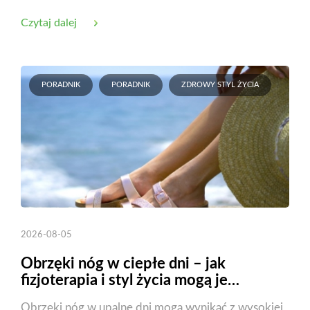
Czytaj dalej
PORADNIK
PORADNIK
ZDROWY STYL ŻYCIA
2026-08-05
Obrzęki nóg w ciepłe dni – jak
fizjoterapia i styl życia mogą je
zmniejszyć?
Obrzęki nóg w upalne dni mogą wynikać z wysokiej