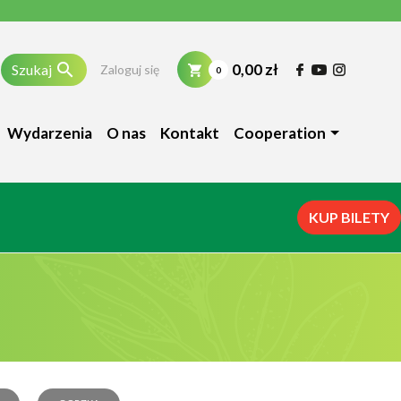

0,00 zł
Szukaj
Zaloguj się
0
Wydarzenia
O nas
Kontakt
Cooperation
KUP BILETY