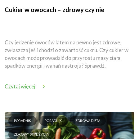
Cukier w owocach – zdrowy czy nie
Czy jedzenie owoców latem na pewno jest zdrowe,
zwłaszcza jeśli chodzi o zawartość cukru. Czy cukier w
owocach może prowadzić do przyrostu masy ciała,
spadków energii i wahań nastroju? Sprawdź.
Czytaj więcej
PORADNIK
PORADNIK
ZDROWA DIETA
ZDROWY STYL ŻYCIA