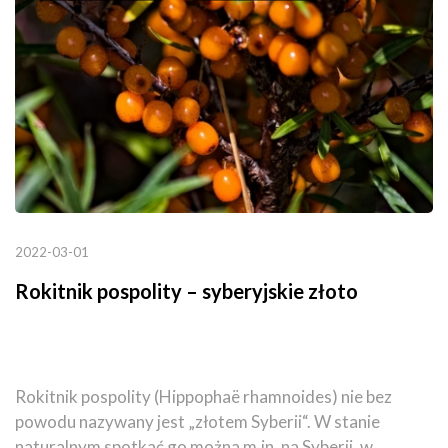
2022-03-01
Rokitnik pospolity – syberyjskie złoto
Rokitnik pospolity (Hippophaë rhamnoides) nie bez
powodu nazywany jest „złotem Syberii“. W stanie
naturalnym spotkać go można m.in. na Syberii, w