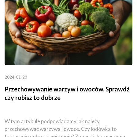
2024-01-23
Przechowywanie warzyw i owoców. Sprawdź
czy robisz to dobrze
W tym artykule podpowiadamy jak należy
przechowywać warzywa i owoce. Czy lodówka to
faktycznie dobre rozwiązanie? Zobacz jakie warzywa