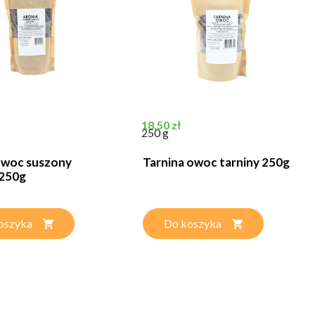
Cena
18,50 zł
250 g
owoc suszony
Tarnina owoc tarniny 250g
 250g
oszyka
Do koszyka