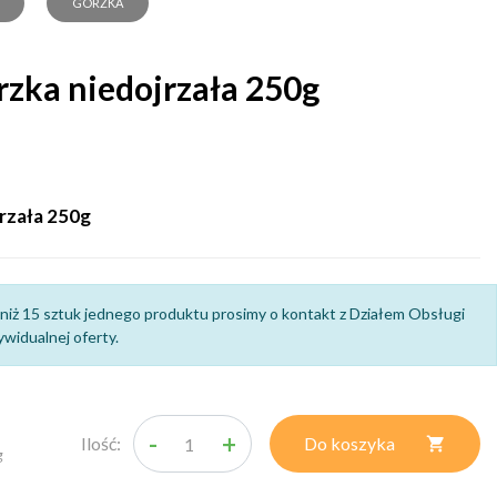
GORZKA
zka niedojrzała 250g
rzała 250g
niż 15 sztuk jednego produktu prosimy o kontakt z Działem Obsługi
widualnej oferty.
-
+
Ilość:
Do koszyka

g