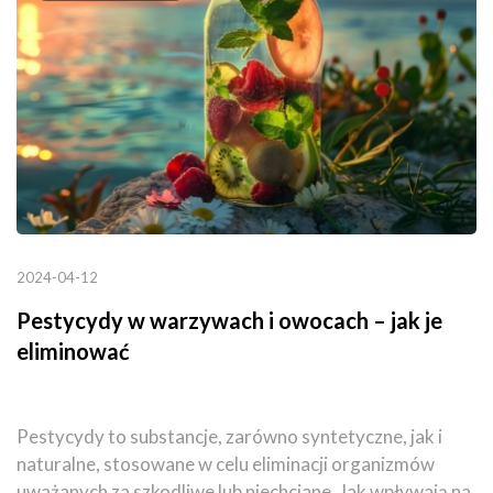
2024-04-12
Pestycydy w warzywach i owocach – jak je
eliminować
Pestycydy to substancje, zarówno syntetyczne, jak i
naturalne, stosowane w celu eliminacji organizmów
uważanych za szkodliwe lub niechciane. Jak wpływają na