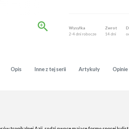

Wysyłka
Zwrot
D
2-4 dni robocze
14 dni
o
Opis
Inne z tej serii
Artykuły
Opinie
rów tropikalnej Azji, rodzi owoce mające formę sporej kul