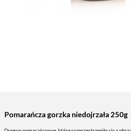
Pomarańcza gorzka niedojrzała 250g
Drzewo pomarańczowe, które rozprzestrzeniło się z obsza