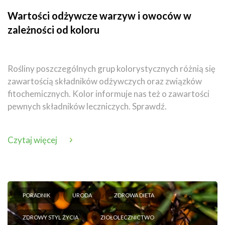
Wartości odżywcze warzyw i owoców w
zależności od koloru
Rośliny poszczególnych grup kolorystycznych różnią się
zawartością składników odżywczych oraz związków
fitochemicznych. Kolor informuje nas też o zawartości
pewnych składników leczniczych. Sprawdź.
Czytaj więcej
PORADNIK
URODA
ZDROWA DIETA
ZDROWY STYL ŻYCIA
ZIOŁOLECZNICTWO