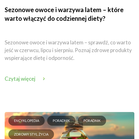
Sezonowe owoce i warzywa latem – które
warto włączyć do codziennej diety?
Sezonowe owoce i warzywa latem – sprawdź, co warto
jeść w czerwcu, lipcu i sierpniu. Poznaj zdrowe produkty
wspierające dietę i odporność.
Czytaj więcej
ENCYKLOPEDIA
PORADNIK
PORADNIK
ZDROWY STYL ŻYCIA