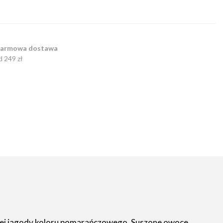
armowa dostawa
d 249 zł
istej jagody koloru pomarańczowego. Suszone owoce