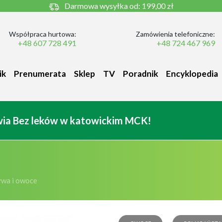
Darmowa wysyłka od:
199,00 zł
Współpraca hurtowa:
Zamówienia telefoniczne:
+48 607 728 491
+48 724 467 969
ik
Prenumerata
Sklep
TV
Poradnik
Encyklopedia
owia Bez leków w katowickim MCK!
wa i owoce