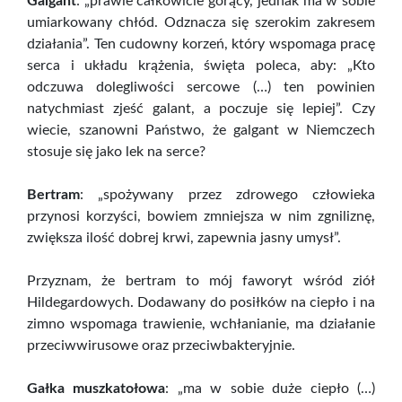
Galgant
: „prawie całkowicie gorący, jednak ma w sobie
umiarkowany chłód. Odznacza się szerokim zakresem
działania”. Ten cudowny korzeń, który wspomaga pracę
serca i układu krążenia, święta poleca, aby: „Kto
odczuwa dolegliwości sercowe (…) ten powinien
natychmiast zjeść galant, a poczuje się lepiej”. Czy
wiecie, szanowni Państwo, że galgant w Niemczech
stosuje się jako lek na serce?
Bertram
: „spożywany przez zdrowego człowieka
przynosi korzyści, bowiem zmniejsza w nim zgniliznę,
zwiększa ilość dobrej krwi, zapewnia jasny umysł”.
Przyznam, że bertram to mój faworyt wśród ziół
Hildegardowych. Dodawany do posiłków na ciepło i na
zimno wspomaga trawienie, wchłanianie, ma działanie
przeciwwirusowe oraz przeciwbakteryjnie.
Gałka muszkatołowa
: „ma w sobie duże ciepło (…)