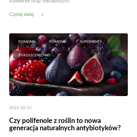
trawienie oraz metabolizm.
Czytaj dalej
PORADNIK
PORADNIK
SUPLEMENTY
ZIOŁOLECZNICTWO
2025-10-15
Czy polifenole z roślin to nowa
generacja naturalnych antybiotyków?