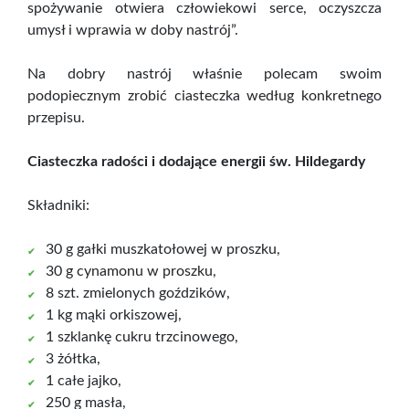
spożywanie otwiera człowiekowi serce, oczyszcza
umysł i wprawia w doby nastrój”.
Na dobry nastrój właśnie polecam swoim
podopiecznym zrobić ciasteczka według konkretnego
przepisu.
Ciasteczka radości i dodające energii św. Hildegardy
Składniki:
30 g gałki muszkatołowej w proszku,
30 g cynamonu w proszku,
8 szt. zmielonych goździków,
1 kg mąki orkiszowej,
1 szklankę cukru trzcinowego,
3 żółtka,
1 całe jajko,
250 g masła,