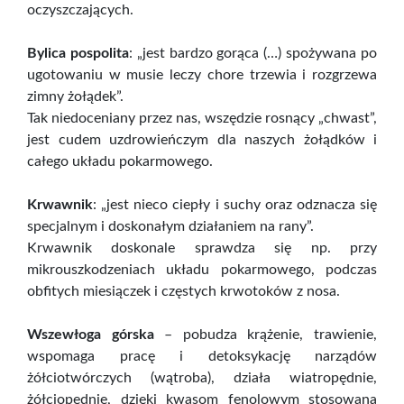
oczyszczających.
Bylica pospolita
: „jest bardzo gorąca (…) spożywana po
ugotowaniu w musie leczy chore trzewia i rozgrzewa
zimny żołądek”.
Tak niedoceniany przez nas, wszędzie rosnący „chwast”,
jest cudem uzdrowieńczym dla naszych żołądków i
całego układu pokarmowego.
Krwawnik
: „jest nieco ciepły i suchy oraz odznacza się
specjalnym i doskonałym działaniem na rany”.
Krwawnik doskonale sprawdza się np. przy
mikrouszkodzeniach układu pokarmowego, podczas
obfitych miesiączek i częstych krwotoków z nosa.
Wszewłoga górska
– pobudza krążenie, trawienie,
wspomaga pracę i detoksykację narządów
żółciotwórczych (wątroba), działa wiatropędnie,
żółciopędnie, dzięki kwasom fenolowym stosowana