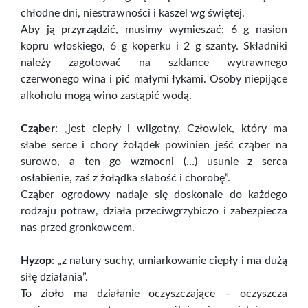
chłodne dni, niestrawności i kaszel wg świętej.
Aby ją przyrządzić, musimy wymieszać: 6 g nasion
kopru włoskiego, 6 g koperku i 2 g szanty. Składniki
należy zagotować na szklance wytrawnego
czerwonego wina i pić małymi łykami. Osoby niepijące
alkoholu mogą wino zastąpić wodą.
Cząber
: „jest ciepły i wilgotny. Człowiek, który ma
słabe serce i chory żołądek powinien jeść cząber na
surowo, a ten go wzmocni (…) usunie z serca
osłabienie, zaś z żołądka słabość i chorobę”.
Cząber ogrodowy nadaje się doskonale do każdego
rodzaju potraw, działa przeciwgrzybiczo i zabezpiecza
nas przed gronkowcem.
Hyzop
: „z natury suchy, umiarkowanie ciepły i ma dużą
siłę działania”.
To zioło ma działanie oczyszczające – oczyszcza