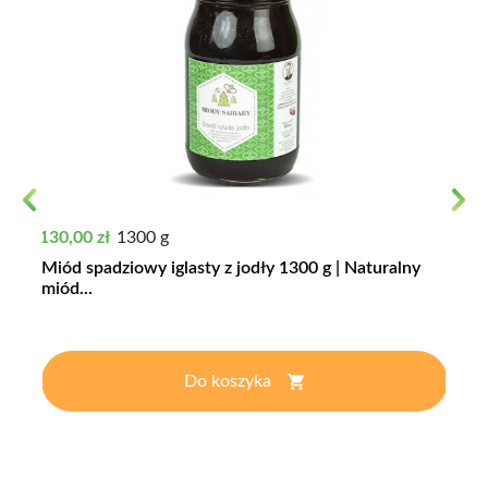
Previous
Next
Cena
130,00 zł
1300 g
Miód spadziowy iglasty z jodły 1300 g | Naturalny
miód...
Do koszyka