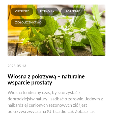
CHOROBY
PORADNIK
PORADNIK
ZIOŁOLECZNICTWO
2025-05-13
Wiosna z pokrzywą – naturalne
wsparcie prostaty
Wiosna to idealny czas, by skorzystać z
dobrodziejstw natury i zadbać o zdrowie. Jednym z
najbardziej cenionych sezonowych ziół jest
pokrzywa zwyczajna (Urtica dioica). Zobacz jak