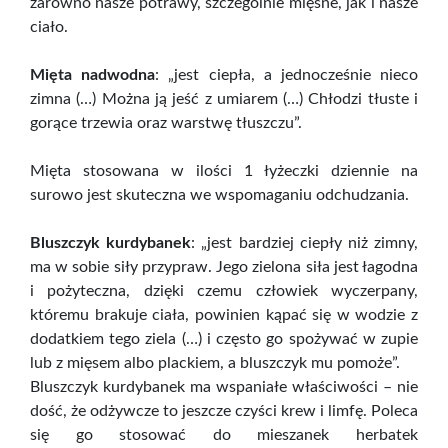
zarówno nasze potrawy, szczególnie mięsne, jak i nasze
ciało.
Mięta nadwodna
: „jest ciepła, a jednocześnie nieco
zimna (…) Można ją jeść z umiarem (…) Chłodzi tłuste i
gorące trzewia oraz warstwę tłuszczu”.
Mięta stosowana w ilości 1 łyżeczki dziennie na
surowo jest skuteczna we wspomaganiu odchudzania.
Bluszczyk kurdybanek
: „jest bardziej ciepły niż zimny,
ma w sobie siły przypraw. Jego zielona siła jest łagodna
i pożyteczna, dzięki czemu człowiek wyczerpany,
któremu brakuje ciała, powinien kąpać się w wodzie z
dodatkiem tego ziela (…) i często go spożywać w zupie
lub z mięsem albo plackiem, a bluszczyk mu pomoże”.
Bluszczyk kurdybanek ma wspaniałe właściwości – nie
dość, że odżywcze to jeszcze czyści krew i limfę. Poleca
się go stosować do mieszanek herbatek