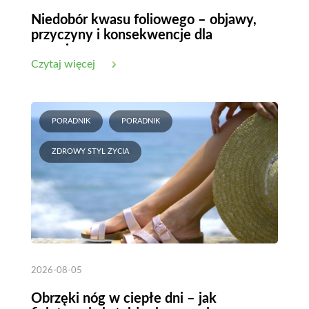
Niedobór kwasu foliowego – objawy,
przyczyny i konsekwencje dla
organizmu
Czytaj więcej
PORADNIK
PORADNIK
ZDROWY STYL ŻYCIA
2026-08-05
Obrzęki nóg w ciepłe dni – jak