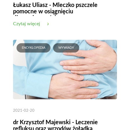
Łukasz Uliasz - Mleczko pszczele
pomocne w osiągnięciu
długowieczności
Czytaj więcej
ENCYKLOPEDIA
WYWIADY
2021-02-20
dr Krzysztof Majewski - Leczenie
refluksu oraz wrzodów żołądka