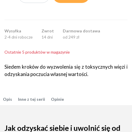
Wysyłka
Zwrot
Darmowa dostawa
2-4 dni robocze
14 dni
od 249 zł
Ostatnie 5 produktów w magazynie
Siedem kroków do wyzwolenia się z toksycznych więzi i
odzyskania poczucia własnej wartości.
Opis
Inne z tej serii
Opinie
Jak odzyskać siebie i uwolnić się od