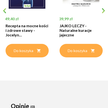
Cena
Cena
49,40 zł
39,99 zł
Recepta na mocne kości
JAJKO LECZY -
i zdrowe stawy -
Naturalne kuracje
Jocelyn...
jajeczne
Do koszyka
Do koszyka
Opinie
(0)