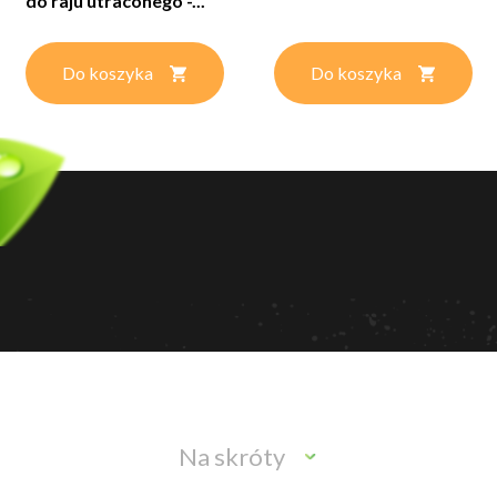
do raju utraconego -...
Do koszyka
Do koszyka
Na skróty