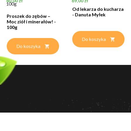
40,00 zł
69,00 zł
100g
Od lekarza do kucharza
- Danuta Myłek
Proszek do zębów –
Moc ziół i minerałów! -
100g
Do koszyka
Do koszyka