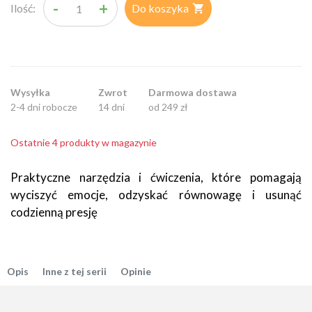
-
+
Ilość:
Do koszyka

Wysyłka
Zwrot
Darmowa dostawa
2-4 dni robocze
14 dni
od 249 zł
Ostatnie 4 produkty w magazynie
Praktyczne narzędzia i ćwiczenia, które pomagają
wyciszyć emocje, odzyskać równowagę i usunąć
codzienną presję
Opis
Inne z tej serii
Opinie