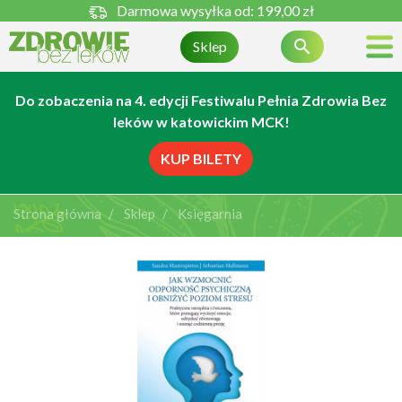
Darmowa wysyłka od:
199,00 zł

Sklep
Do zobaczenia na 4. edycji Festiwalu Pełnia Zdrowia Bez
leków w katowickim MCK!
KUP BILETY
Strona główna
Sklep
Księgarnia