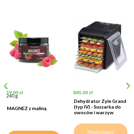
Cena
Cena
59,00 zł
845,00 zł
240 g
Dehydrator Zyle Grand
(typ IV) - Suszarka do
MAGNEZ z maliną
owoców i warzyw
Niedostępny