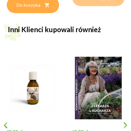
Do koszyka
Inni Klienci kupowali również
Cena
Cena