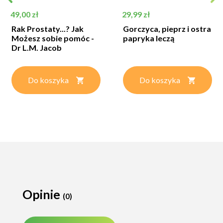
Cena
Cena
49,00 zł
29,99 zł
Rak Prostaty...? Jak
Gorczyca, pieprz i ostra
Możesz sobie pomóc -
papryka leczą
Dr L.M. Jacob
Do koszyka
Do koszyka
Opinie
(0)