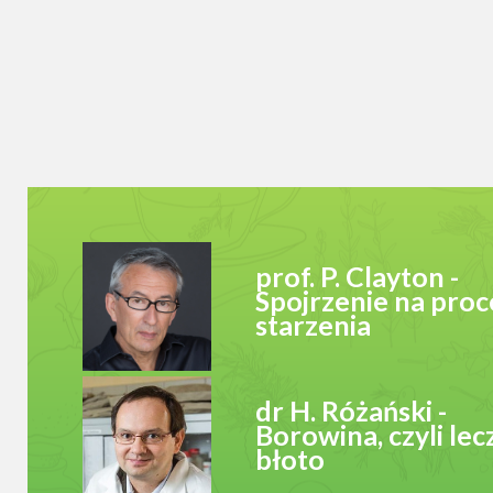
prof. P. Clayton -
Spojrzenie na proc
starzenia
dr H. Różański -
Borowina, czyli lec
błoto