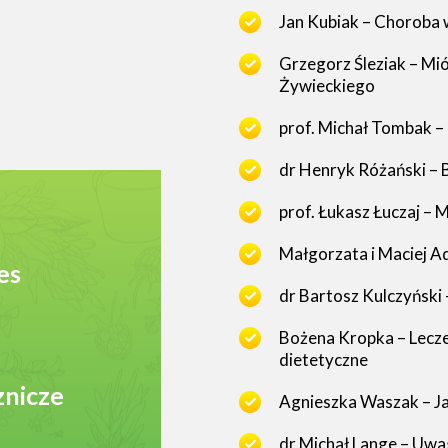
Jan Kubiak – Choroba
Grzegorz Śleziak – Miót
Żywieckiego
prof. Michał Tombak –
dr Henryk Różański – B
prof. Łukasz Łuczaj – 
Małgorzata i Maciej A
es
dr Bartosz Kulczyński 
Bożena Kropka – Leczen
dietetyczne
znicze
Agnieszka Waszak – Jak
dr Michał Lange – Uwa