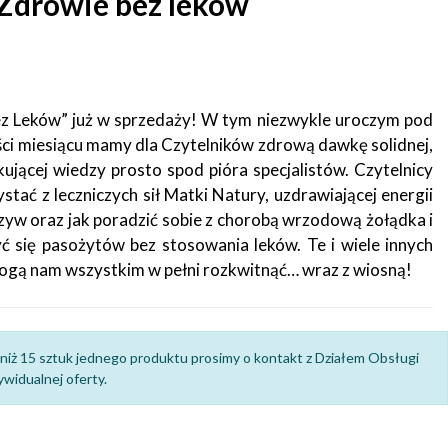
Zdrowie bez leków
 Leków” już w sprzedaży! W tym niezwykle uroczym pod
ci miesiącu mamy dla Czytelników zdrową dawkę solidnej,
ującej wiedzy prosto spod pióra specjalistów. Czytelnicy
ystać z leczniczych sił Matki Natury, uzdrawiającej energii
zyw oraz jak poradzić sobie z chorobą wrzodową żołądka i
ć się pasożytów bez stosowania leków. Te i wiele innych
ogą nam wszystkim w pełni rozkwitnąć… wraz z wiosną!
niż 15 sztuk jednego produktu prosimy o kontakt z Działem Obsługi
widualnej oferty.