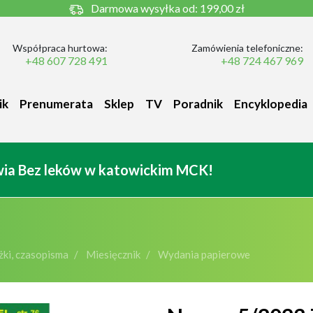
Darmowa wysyłka od:
199,00 zł
Współpraca hurtowa:
Zamówienia telefoniczne:
+48 607 728 491
+48 724 467 969
ik
Prenumerata
Sklep
TV
Poradnik
Encyklopedia
owia Bez leków w katowickim MCK!
ki, czasopisma
Miesięcznik
Wydania papierowe