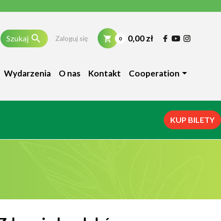

0,00 zł
Szukaj
Zaloguj się
0
Wydarzenia
O nas
Kontakt
Cooperation
KUP BILETY