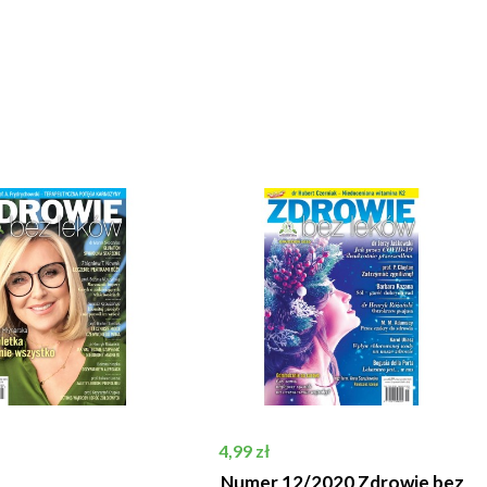
Cena
4,99 zł
Numer 12/2020 Zdrowie bez