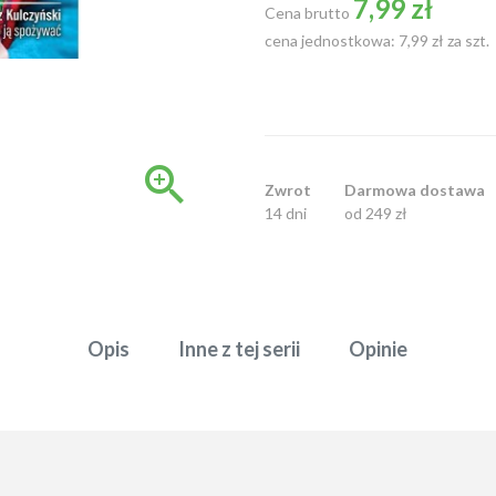
7,99 zł
Cena brutto
cena jednostkowa: 7,99 zł za szt.

Zwrot
Darmowa dostawa
14 dni
od 249 zł
Opis
Inne z tej serii
Opinie