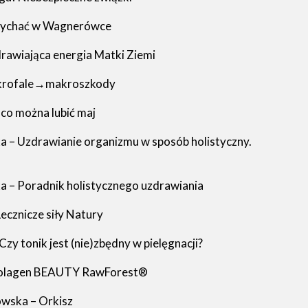
słychać w Wagnerówce
rawiająca energia Matki Ziemi
ikrofale→makroszkody
co można lubić maj
 – Uzdrawianie organizmu w sposób holistyczny.
 – Poradnik holistycznego uzdrawiania
Lecznicze siły Natury
zy tonik jest (nie)zbędny w pielęgnacji?
 Kolagen BEAUTY RawForest®
owska – Orkisz