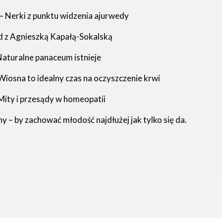
 Nerki z punktu widzenia ajurwedy
d z Agnieszką Kapałą-Sokalską
aturalne panaceum istnieje
Wiosna to idealny czas na oczyszczenie krwi
Mity i przesądy w homeopatii
y – by zachować młodość najdłużej jak tylko się da.