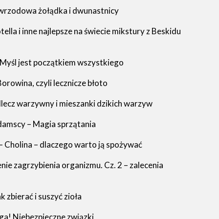
 wrzodowa żołądka i dwunastnicy
ella i inne najlepsze na świecie mikstury z Beskidu
 Myśl jest początkiem wszystkiego
orowina, czyli lecznicze błoto
Mlecz warzywny i mieszanki dzikich warzyw
damscy – Magia sprzątania
– Cholina – dlaczego warto ją spożywać
ie zagrzybienia organizmu. Cz. 2 – zalecenia
 zbierać i suszyć zioła
ga! Niebezpieczne związki