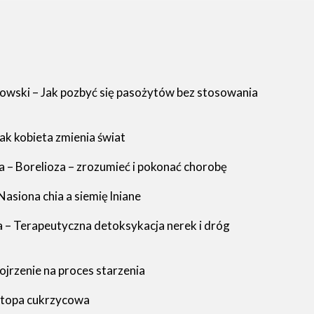
howski – Jak pozbyć się pasożytów bez stosowania
ak kobieta zmienia świat
a – Borelioza – zrozumieć i pokonać chorobę
asiona chia a siemię lniane
a – Terapeutyczna detoksykacja nerek i dróg
pojrzenie na proces starzenia
Stopa cukrzycowa