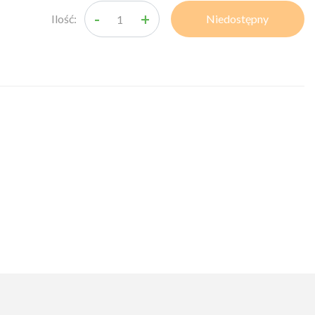
-
+
Ilość:
Niedostępny