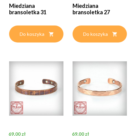
Miedziana
Miedziana
bransoletka 31
bransoletka 27
Do koszyka
Do koszyka
Cena
Cena
69,00 zł
69,00 zł