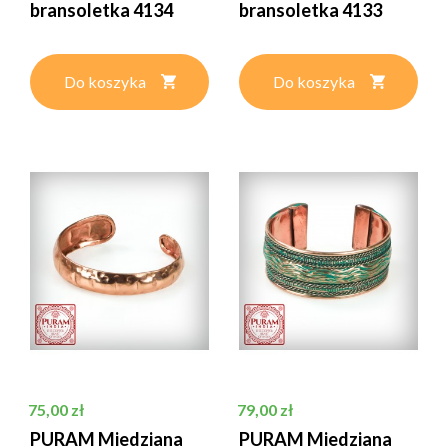
bransoletka 4134
bransoletka 4133
Do koszyka
Do koszyka
Cena
Cena
75,00 zł
79,00 zł
PURAM Miedziana
PURAM Miedziana