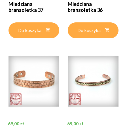
Miedziana
Miedziana
bransoletka 37
bransoletka 36
Do koszyka
Do koszyka
Cena
Cena
69,00 zł
69,00 zł