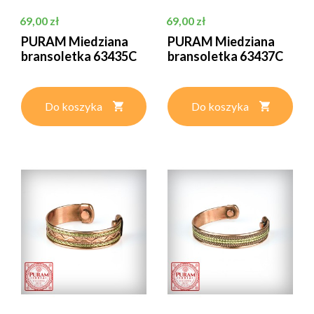
Cena
Cena
69,00 zł
69,00 zł
PURAM Miedziana
PURAM Miedziana
bransoletka 63435C
bransoletka 63437C
Do koszyka
Do koszyka