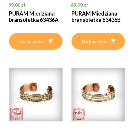
Cena
Cena
69,00 zł
69,00 zł
PURAM Miedziana
PURAM Miedziana
bransoletka 63436A
bransoletka 63436B
Do koszyka
Do koszyka