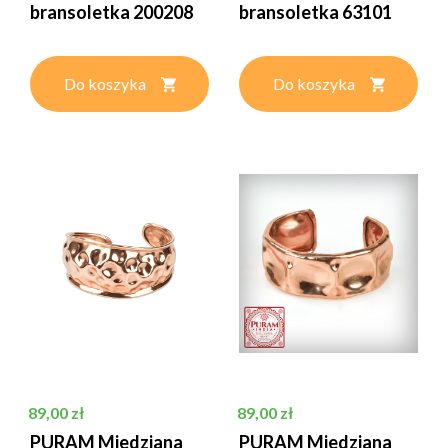
bransoletka 200208
bransoletka 63101
Do koszyka
Do koszyka
Cena
Cena
89,00 zł
89,00 zł
PURAM Miedziana
PURAM Miedziana