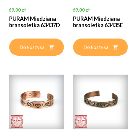
Cena
Cena
69,00 zł
69,00 zł
PURAM Miedziana
PURAM Miedziana
bransoletka 63437D
bransoletka 63435E
Do koszyka
Do koszyka