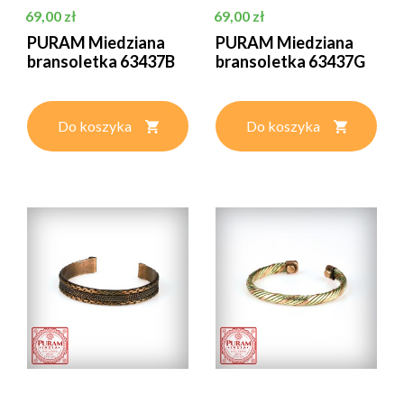
Cena
Cena
69,00 zł
69,00 zł
PURAM Miedziana
PURAM Miedziana
bransoletka 63437B
bransoletka 63437G
Do koszyka
Do koszyka