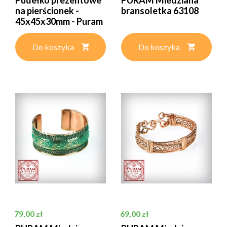
na pierścionek -
bransoletka 63108
45x45x30mm - Puram
Do koszyka
Do koszyka
Cena
Cena
79,00 zł
69,00 zł