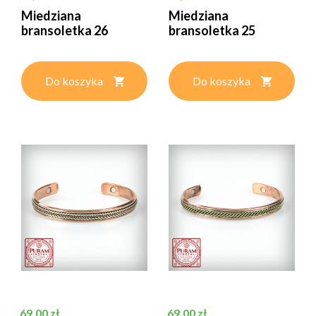
Miedziana
Miedziana
bransoletka 26
bransoletka 25
Do koszyka
Do koszyka
Cena
Cena
69,00 zł
69,00 zł