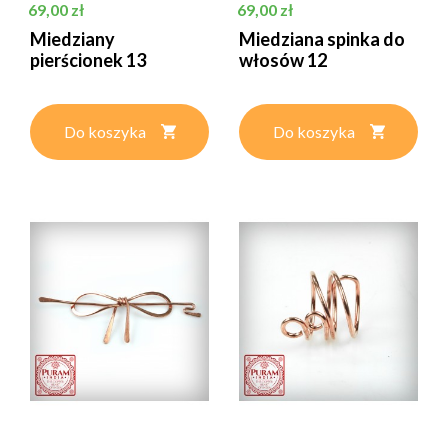
Cena
Cena
69,00 zł
69,00 zł
Miedziany
Miedziana spinka do
pierścionek 13
włosów 12
Do koszyka
Do koszyka