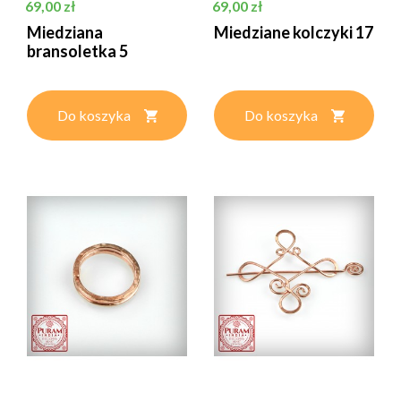
Cena
Cena
69,00 zł
69,00 zł
Miedziana
Miedziane kolczyki 17
bransoletka 5
Do koszyka
Do koszyka