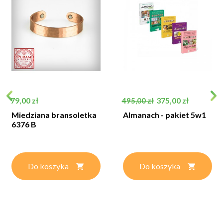
Cena
Cena podstawowa
Cena
79,00 zł
375,00 zł
495,00 zł
Miedziana bransoletka
Almanach - pakiet 5w1
6376 B
Do koszyka
Do koszyka