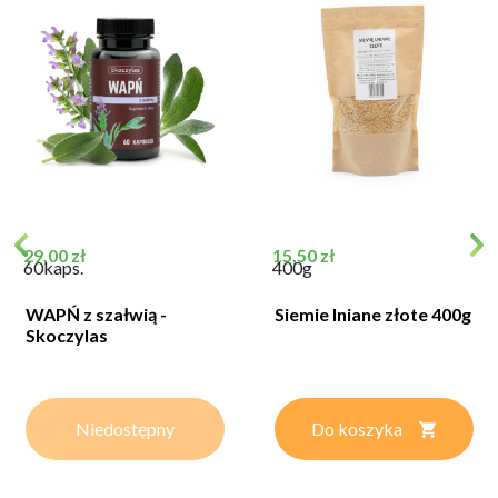
Cena
Cena
29,00 zł
15,50 zł
60kaps.
400g
WAPŃ z szałwią -
Siemie lniane złote 400g
Skoczylas
Niedostępny
Do koszyka