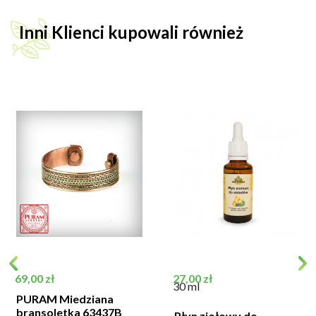
Inni Klienci kupowali również
Cena
Cena
69,00 zł
27,00 zł
30 ml
PURAM Miedziana
bransoletka 63437B
Płyn ziołowy do