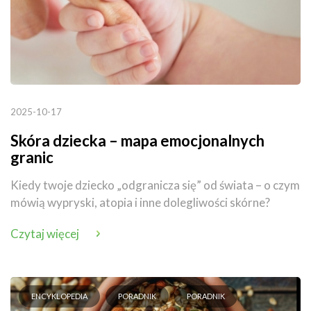
2025-10-17
Skóra dziecka – mapa emocjonalnych
granic
Kiedy twoje dziecko „odgranicza się” od świata – o czym
mówią wypryski, atopia i inne dolegliwości skórne?
Czytaj więcej
ENCYKLOPEDIA
PORADNIK
PORADNIK