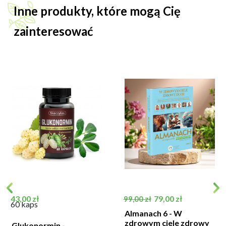
Inne produkty, które mogą Cię
zainteresować
Cena
Cena podstawowa
Cena
43,00 zł
79,00 zł
99,00 zł
60 kaps
Almanach 6 - W
zdrowym ciele zdrowy
Glukonormin -