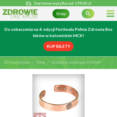
Darmowa wysyłka od:
199,00 zł

Sklep
Do zobaczenia na 4. edycji Festiwalu Pełnia Zdrowia Bez
leków w katowickim MCK!
KUP BILETY
Strona główna
Sklep
Biżuteria miedziana PURAM