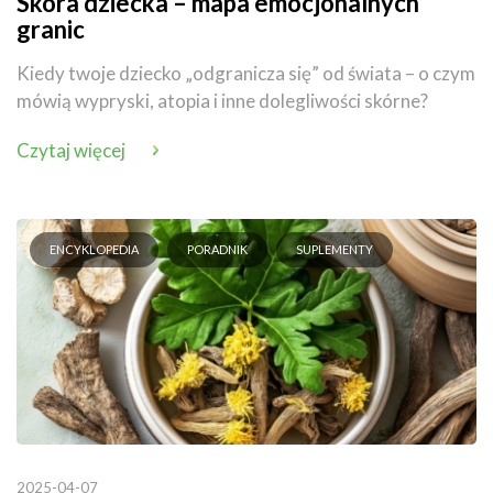
Skóra dziecka – mapa emocjonalnych
granic
Kiedy twoje dziecko „odgranicza się” od świata – o czym
mówią wypryski, atopia i inne dolegliwości skórne?
Czytaj więcej
ENCYKLOPEDIA
PORADNIK
SUPLEMENTY
2025-04-07