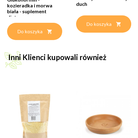
duch
kozieradka i morwa
biała - suplement
diety...
Do koszyka
Do koszyka
Inni Klienci kupowali również