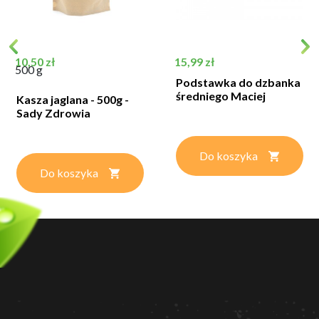
Cena
Cena
10,50 zł
15,99 zł
500 g
Podstawka do dzbanka
średniego Maciej
Kasza jaglana - 500g -
Sady Zdrowia
Do koszyka
Do koszyka