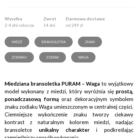
Wysyłka
Zwrot
Darmowa dostawa
2-4 dni robocze
14 dni
od 249 zł
MIEDŹ
BRANSOLETKA
ZNAKI
ZODIAKU
ZODIAK
WAGA
Miedziana bransoletka PURAM – Waga
to wyjątkowy
model wykonany z miedzi, który wyróżnia się
prostą,
ponadczasową formą
oraz dekoracyjnym symbolem
znaku zodiaku Waga umieszczonym w centralnej części.
Ciemniejsze wykończenie znaku tworzy ciekawy
kontrast z naturalnym kolorem miedzi, nadając
bransoletce
unikalny charakter
i podkreślając
rzemieślniczy sposób wykonania.