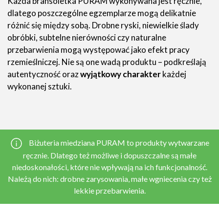
Każda bransoletka PURAM wykonywana jest ręcznie,
dlatego poszczególne egzemplarze mogą delikatnie
różnić się między sobą. Drobne ryski, niewielkie ślady
obróbki, subtelne nierówności czy naturalne
przebarwienia mogą występować jako efekt pracy
rzemieślniczej. Nie są one wadą produktu – podkreślają
autentyczność oraz
wyjątkowy charakter
każdej
wykonanej sztuki.
Biżuteria miedziana PURAM to produkty wytwarzane
ręcznie. Dlatego też możliwe i dopuszczalne są małe
niedoskonałości, które nie wpływają na ich funkcjonalność.
Należą do nich: drobne zarysowania, małe wgniecenia czy też
lekkie przebarwienia.