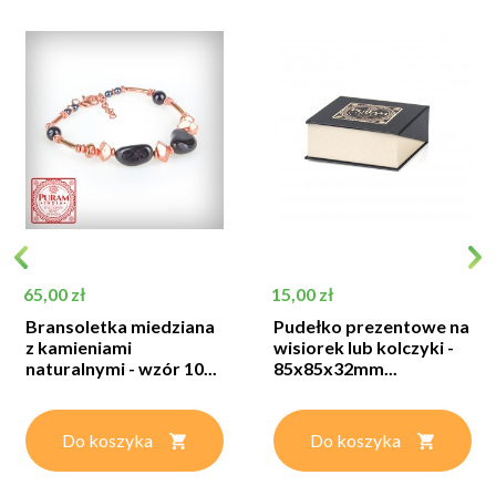
Cena
Cena
65,00 zł
15,00 zł
Bransoletka miedziana
Pudełko prezentowe na
z kamieniami
wisiorek lub kolczyki -
naturalnymi - wzór 10...
85x85x32mm...
Do koszyka
Do koszyka