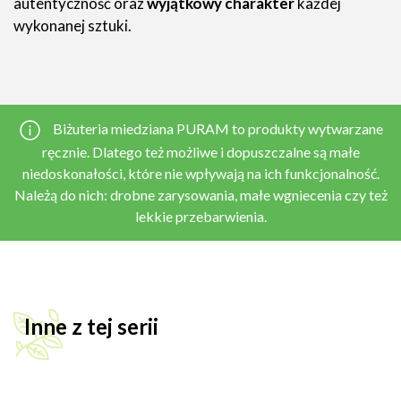
autentyczność oraz
wyjątkowy charakter
każdej
wykonanej sztuki.
Biżuteria miedziana PURAM to produkty wytwarzane
ręcznie. Dlatego też możliwe i dopuszczalne są małe
niedoskonałości, które nie wpływają na ich funkcjonalność.
Należą do nich: drobne zarysowania, małe wgniecenia czy też
lekkie przebarwienia.
Inne z tej serii