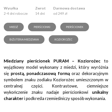
Wysyłka
Zwrot
Darmowa dostawa
2-4 dni robocze
14 dni
od 249 zł
MIEDŹ
PIERŚCIONKI
PIERŚCIONEK
BIŻUTERIA MIEDZIANA
KOZIOROŻEC
Miedziany pierścionek PURAM – Koziorożec
to
wyjątkowy model wykonany z miedzi, który wyróżnia
się
prostą, ponadczasową formą
oraz dekoracyjnym
symbolem znaku zodiaku Koziorożec umieszczonym w
centralnej części. Kontrastowe, ciemniejsze
wykończenie znaku nadaje pierścionkowi
unikalny
charakter
i podkreśla rzemieślniczy sposób wykonania.