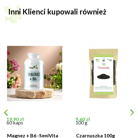
Inni Klienci kupowali również
Cena
Cena
19,90 zł
9,60 zł
60 kaps
100 g
Magnez + B6 -SeniVita
Czarnuszka 100g