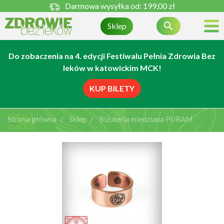
Darmowa wysyłka od:
199,00 zł

Sklep
Do zobaczenia na 4. edycji Festiwalu Pełnia Zdrowia Bez
leków w katowickim MCK!
KUP BILETY
Strona główna
Sklep
Biżuteria miedziana PURAM