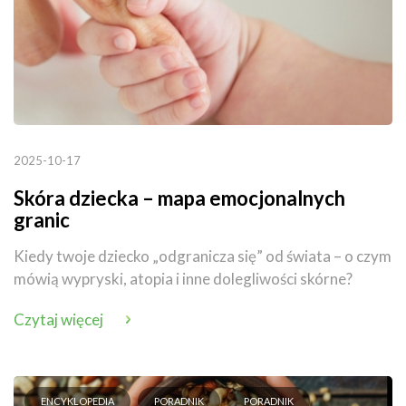
2025-10-17
Skóra dziecka – mapa emocjonalnych
granic
Kiedy twoje dziecko „odgranicza się” od świata – o czym
mówią wypryski, atopia i inne dolegliwości skórne?
Czytaj więcej
ENCYKLOPEDIA
PORADNIK
PORADNIK