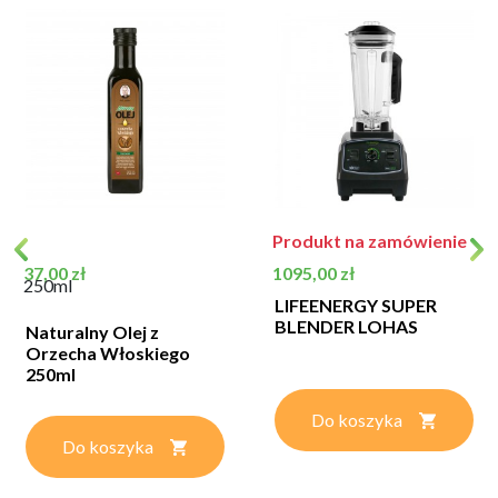
Produkt na zamówienie
Cena
Cena
37,00 zł
1095,00 zł
250ml
LIFEENERGY SUPER
BLENDER LOHAS
Naturalny Olej z
Orzecha Włoskiego
250ml
Do koszyka
Do koszyka