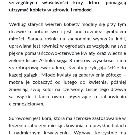
szczególnych właściwości kory, które pomagają
utrzymać kobiety w zdrowiu i młodości.
Według starych wierzeń kobiety modliły się przy tym
drzewie o potomstwo i jest ono również symbolem
miłości. Saraca rośnie na zachodnim wybrzeżu Indii,
uprawiana jest również w ogrodach ze względu na swe
piękne pomarańczowo-czerwone kwiaty oraz wiecznie
zielone liście. Ashoka sięga 8 metrów wysokości i ma
szarobrązową zwartą korę. Kwiaty przylegają ściśle do
każdej gałązki. Młode kwiaty są zabarwienia żółtego –
można je zobaczyć od lutego do kwietnia, później
zmieniają swój kolor na czerwony. Liście tego drzewa
są wąskie i lancetowate błyszczące o zabarwieniu
ciemnozielonym.
Surowcem jest kora, która ma szerokie zastosowanie w
leczeniu zaburzeń miesiączkowania, na przykład bólach
i nadmiernym krwawieniu. Wpływa korzystnie na