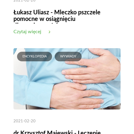
2021-02-26
Łukasz Uliasz - Mleczko pszczele
pomocne w osiągnięciu
długowieczności
Czytaj więcej
ENCYKLOPEDIA
WYWIADY
2021-02-20
dr Krzysztof Majewski - Leczenie