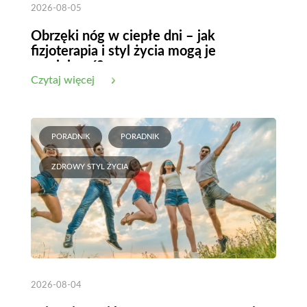
2026-08-05
Obrzęki nóg w ciepłe dni – jak
fizjoterapia i styl życia mogą je
zmniejszyć?
Czytaj więcej
PORADNIK
PORADNIK
ZDROWY STYL ŻYCIA
2026-08-04