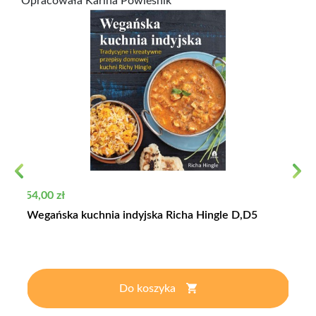
Opracowała Karina Powieśnik
Previous
Next
Cena
54,00 zł
Wegańska kuchnia indyjska Richa Hingle D,D5
Do koszyka