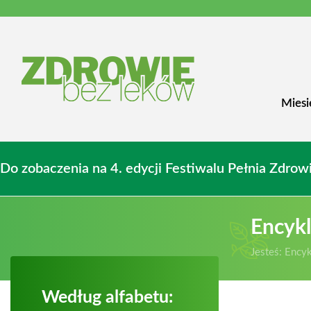
Miesi
Do zobaczenia na 4. edycji Festiwalu Pełnia Zdr
Encyk
Jesteś:
Encyk
Według alfabetu: