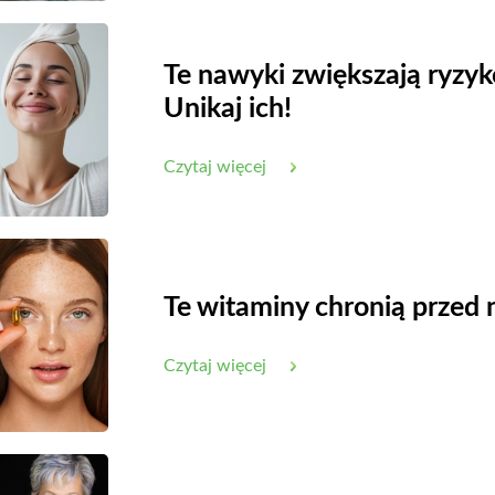
Te nawyki zwiększają ryz
Unikaj ich!
Czytaj więcej
ścionek -
Miedziany pierścionek
Miedz
5583 P
Te witaminy chronią prze
ena
Cena
,00 zł
41,00 zł
Cena brutto
Cena 
Czytaj więcej