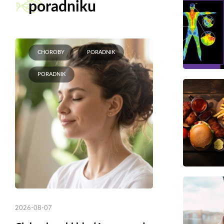
poradniku
CHOROBY
PORADNIK
PORADNIK
2026-08-07