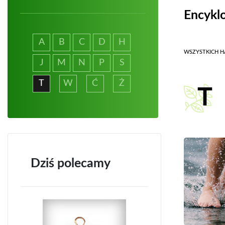
Encykl
A
B
C
D
H
WSZYSTKICH HA
J
M
N
P
S
T
W
Ć
Ż
T
Dziś polecamy