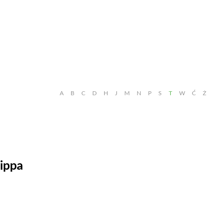
A
B
C
D
H
J
M
N
P
S
T
W
Ć
Ż
ippa