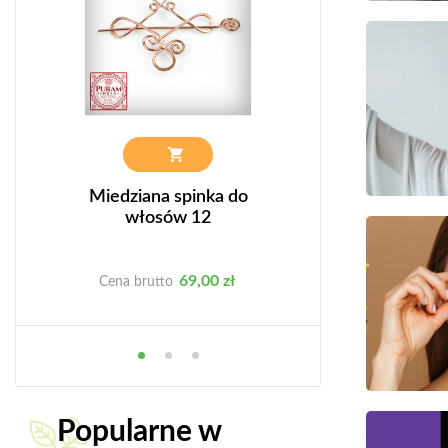
k
Miedziana spinka do
Miedziany pier
włosów 12
RAK
Cena
C
69,00 zł
39
Cena brutto
Cena brutto
Popularne w