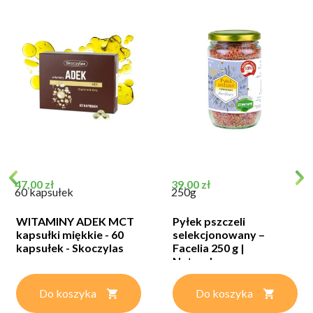
Cena
Cena
47,00 zł
39,00 zł
60 kapsułek
250g
WITAMINY ADEK MCT
Pyłek pszczeli
kapsułki miękkie - 60
selekcjonowany –
kapsułek - Skoczylas
Facelia 250 g |
Naturalny...
Do koszyka
Do koszyka