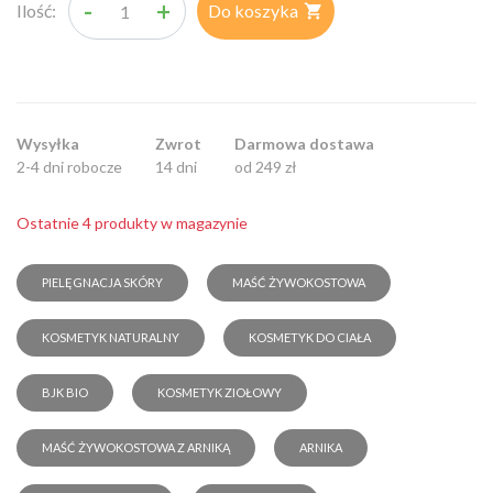
-
+
Ilość:
Do koszyka

Wysyłka
Zwrot
Darmowa dostawa
2-4 dni robocze
14 dni
od 249 zł
Ostatnie 4 produkty w magazynie
PIELĘGNACJA SKÓRY
MAŚĆ ŻYWOKOSTOWA
KOSMETYK NATURALNY
KOSMETYK DO CIAŁA
BJK BIO
KOSMETYK ZIOŁOWY
MAŚĆ ŻYWOKOSTOWA Z ARNIKĄ
ARNIKA