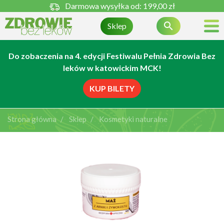
Darmowa wysyłka od:
199,00 zł

Sklep
Do zobaczenia na 4. edycji Festiwalu Pełnia Zdrowia Bez
leków w katowickim MCK!
KUP BILETY
Strona główna
Sklep
Kosmetyki naturalne