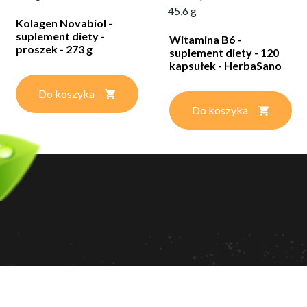
45,6 g
Kolagen Novabiol -
suplement diety -
Witamina B6 -
proszek - 273 g
suplement diety - 120
kapsułek - HerbaSano
Do koszyka
Do koszyka