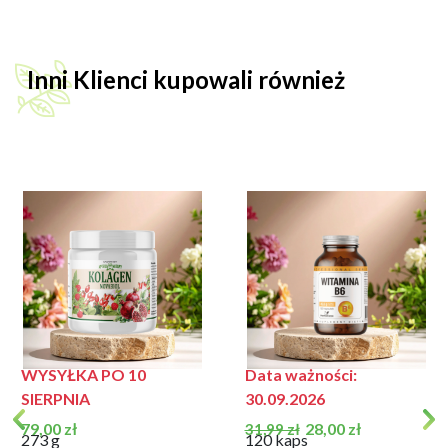
Inni Klienci kupowali również
Data ważności:
WYSYŁKA PO 10
30.09.2026
SIERPNIA
Cena
Cena podstawowa
Cena
79,00 zł
28,00 zł
31,99 zł
273 g
120 kaps