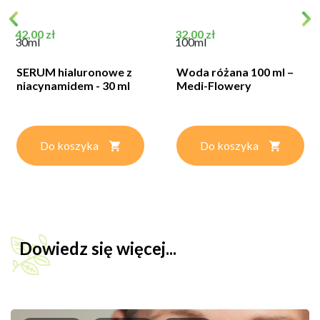
Cena
Cena
42,00 zł
32,00 zł
30ml
100ml
SERUM hialuronowe z
Woda różana 100 ml –
niacynamidem - 30 ml
Medi-Flowery
Do koszyka
Do koszyka
Dowiedz się więcej...