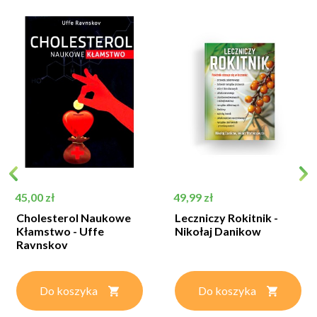
Cena
Cena
45,00 zł
49,99 zł
Cholesterol Naukowe
Leczniczy Rokitnik -
Kłamstwo - Uffe
Nikołaj Danikow
Ravnskov
Do koszyka
Do koszyka