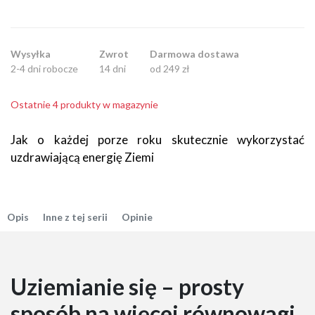
Wysyłka
Zwrot
Darmowa dostawa
2-4 dni robocze
14 dni
od 249 zł
Ostatnie 4 produkty w magazynie
Jak o każdej porze roku skutecznie wykorzystać
uzdrawiającą energię Ziemi
Opis
Inne z tej serii
Opinie
Uziemianie się – prosty
sposób na więcej równowagi