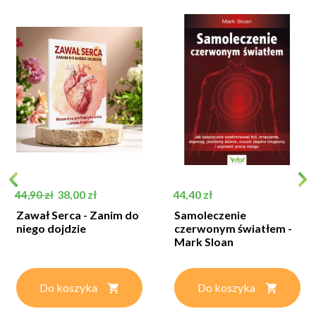
Cena podstawowa
Cena
Cena
38,00 zł
44,40 zł
44,90 zł
Zawał Serca - Zanim do
Samoleczenie
niego dojdzie
czerwonym światłem -
Mark Sloan
Do koszyka
Do koszyka