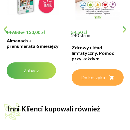
Cena podstawowa
Cena
Cena
130,00 zł
54,50 zł
147.00 zł
240 stron
Almanach +
prenumerata 6 miesięcy
Zdrowy układ
limfatyczny. Pomoc
przy każdym
schorzeniu –...
Zobacz
Do koszyka
Inni Klienci kupowali również