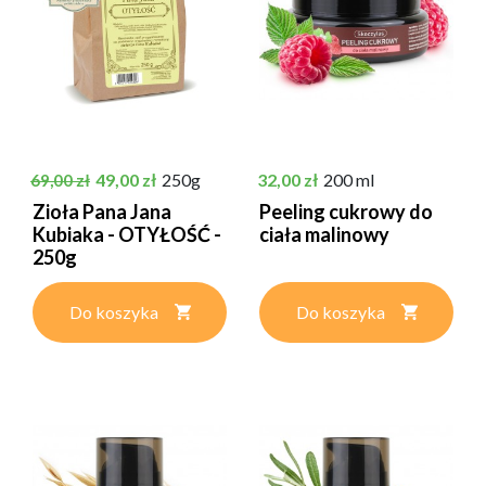
Cena podstawowa
Cena
Cena
49,00 zł
250g
32,00 zł
200 ml
69,00 zł
Zioła Pana Jana
Peeling cukrowy do
Kubiaka - OTYŁOŚĆ -
ciała malinowy
250g
Do koszyka
Do koszyka