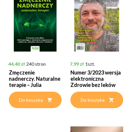
Cena
Cena
44,40 zł
240 stron
7,99 zł
1szt.
Zmęczenie
Numer 3/2023 wersja
nadnerczy. Naturalne
elektroniczna
terapie – Julia
Zdrowie bez leków
Tulipan,...
Do koszyka
Do koszyka