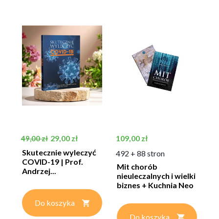
Cena podstawowa
Cena
Cena
29,00 zł
109,00 zł
49,00 zł
Skutecznie wyleczyć
492 + 88 stron
COVID-19 | Prof.
Mit chorób
Andrzej...
nieuleczalnych i wielki
biznes + Kuchnia Neo
–...
Do koszyka
Do koszyka