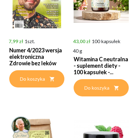
Cena
Cena
7,99 zł
1szt.
43,00 zł
100 kapsułek
Numer 4/2023 wersja
40 g
elektroniczna
Witamina C neutralna
Zdrowie bez leków
- suplement diety -
100 kapsułek -...
Do koszyka
Do koszyka