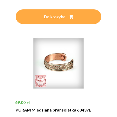
Do koszyka
Cena
69,00 zł
PURAM Miedziana bransoletka 63437E