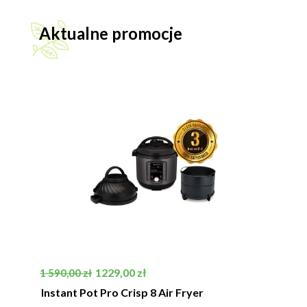
Aktualne promocje
Cena podstawowa
Cena
1229,00 zł
1 590,00 zł
Instant Pot Pro Crisp 8 Air Fryer