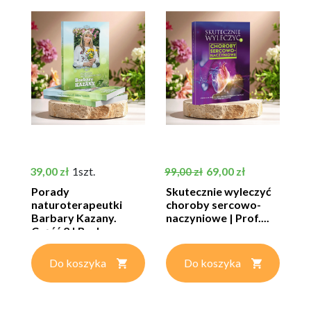
Cena
Cena podstawowa
Cena
39,00 zł
1szt.
69,00 zł
99,00 zł
Porady
Skutecznie wyleczyć
naturoterapeutki
choroby sercowo-
Barbary Kazany.
naczyniowe | Prof....
Część 2 | Barbara...
Do koszyka
Do koszyka