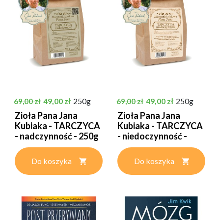
Cena podstawowa
Cena
Cena podstawowa
Cena
49,00 zł
250g
49,00 zł
250g
69,00 zł
69,00 zł
Zioła Pana Jana
Zioła Pana Jana
Kubiaka - TARCZYCA
Kubiaka - TARCZYCA
- nadczynność - 250g
- niedoczynność -
250g
Do koszyka
Do koszyka