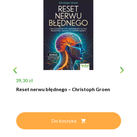
P
Cena
C
39,30 zł
1
o
Reset nerwu błędnego – Christoph Groen
Do koszyka