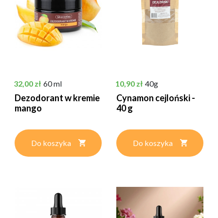
Cena
Cena
32,00 zł
60 ml
10,90 zł
40g
Dezodorant w kremie
Cynamon cejloński -
mango
40 g
Do koszyka
Do koszyka