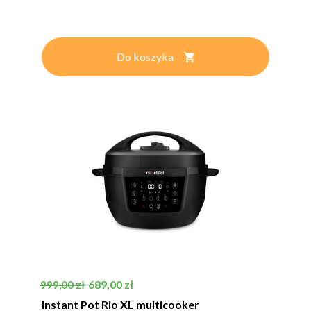
Do koszyka
Cena podstawowa
Cena
689,00 zł
999,00 zł
Instant Pot Rio XL multicooker