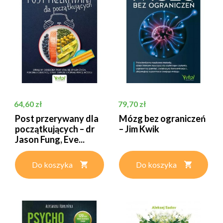
Cena
Cena
64,60 zł
79,70 zł
Post przerywany dla
Mózg bez ograniczeń
początkujących – dr
– Jim Kwik
Jason Fung, Eve...
Do koszyka
Do koszyka