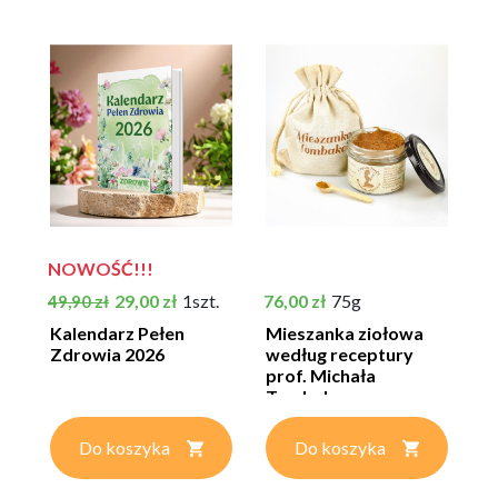
NOWOŚĆ!!!
Cena podstawowa
Cena
Cena
29,00 zł
1szt.
76,00 zł
75g
49,90 zł
Kalendarz Pełen
Mieszanka ziołowa
Zdrowia 2026
według receptury
prof. Michała
Tombaka...
Do koszyka
Do koszyka