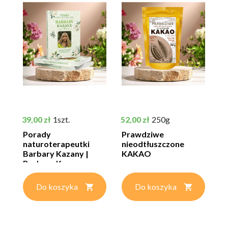
Cena
Cena
39,00 zł
1szt.
52,00 zł
250g
Porady
Prawdziwe
naturoterapeutki
nieodtłuszczone
Barbary Kazany |
KAKAO
Barbara Kazana
Do koszyka
Do koszyka