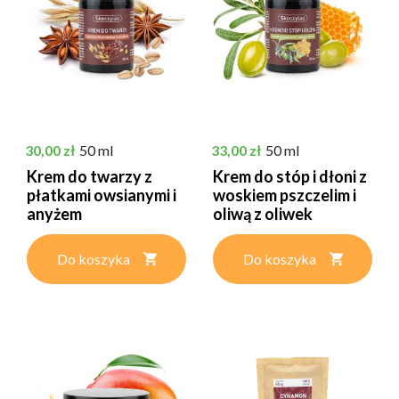
Cena
Cena
30,00 zł
50 ml
33,00 zł
50 ml
Krem do twarzy z
Krem do stóp i dłoni z
płatkami owsianymi i
woskiem pszczelim i
anyżem
oliwą z oliwek
Do koszyka
Do koszyka