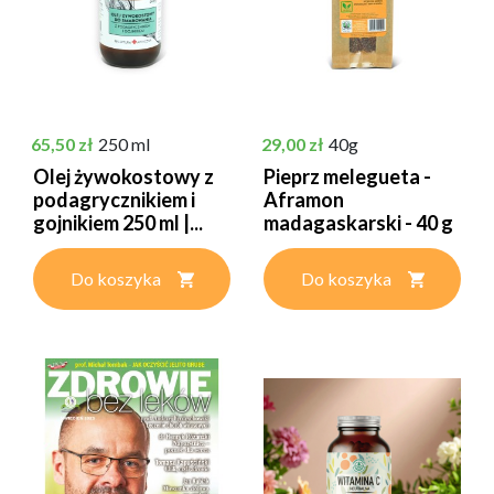
Cena
Cena
65,50 zł
250 ml
29,00 zł
40g
Olej żywokostowy z
Pieprz melegueta -
podagrycznikiem i
Aframon
gojnikiem 250 ml |...
madagaskarski - 40 g
Do koszyka
Do koszyka