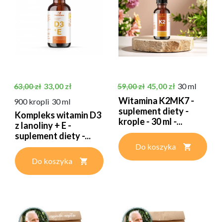
Cena podstawowa
Cena
Cena podstawowa
Cena
33,00 zł
45,00 zł
30 ml
63,00 zł
59,00 zł
Witamina K2MK7 -
900 kropli
30 ml
suplement diety -
Kompleks witamin D3
krople - 30 ml -...
z lanoliny + E -
suplement diety -...
Do koszyka
Do koszyka