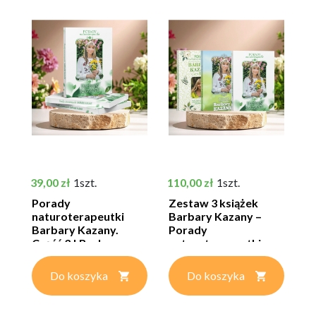
Cena
Cena
39,00 zł
1szt.
110,00 zł
1szt.
Porady
Zestaw 3 książek
naturoterapeutki
Barbary Kazany –
Barbary Kazany.
Porady
Część 3 | Barbara...
naturoterapeutki...
Do koszyka
Do koszyka