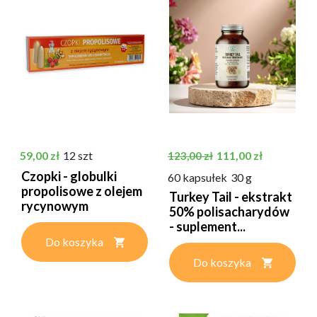
Cena
Cena podstawowa
Cena
59,00 zł
12 szt
111,00 zł
123,00 zł
Czopki - globulki
60 kapsułek
30 g
propolisowe z olejem
Turkey Tail - ekstrakt
rycynowym
50% polisacharydów
- suplement...
Do koszyka
Do koszyka