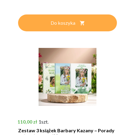
Do koszyka
Cena
110,00 zł
1szt.
Zestaw 3 książek Barbary Kazany – Porady