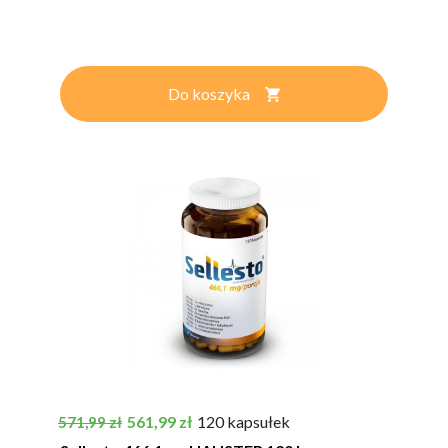
Do koszyka
Cena podstawowa
Cena
561,99 zł
120 kapsułek
571,99 zł