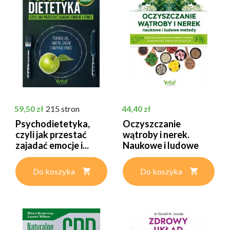
Cena
Cena
59,50 zł
215 stron
44,40 zł
Psychodietetyka,
Oczyszczanie
czyli jak przestać
wątroby i nerek.
zajadać emocje i...
Naukowe i ludowe
metody –...
Do koszyka
Do koszyka