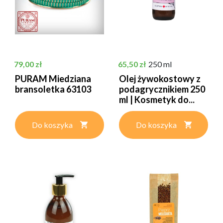
Cena
Cena
79,00 zł
65,50 zł
250 ml
PURAM Miedziana
Olej żywokostowy z
bransoletka 63103
podagrycznikiem 250
ml | Kosmetyk do...
Do koszyka
Do koszyka