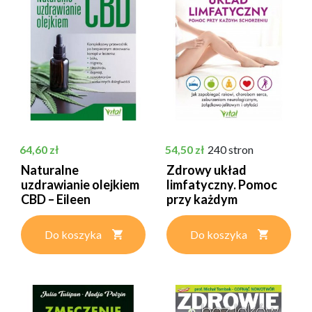
Cena
Cena
64,60 zł
54,50 zł
240 stron
Naturalne
Zdrowy układ
uzdrawianie olejkiem
limfatyczny. Pomoc
CBD – Eileen
przy każdym
Konieczny,...
schorzeniu –...
Do koszyka
Do koszyka