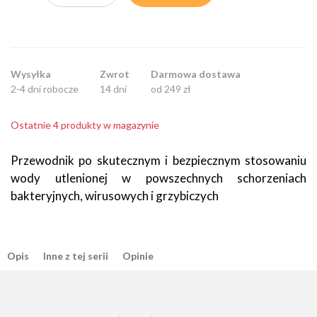
Wysyłka
Zwrot
Darmowa dostawa
2-4 dni robocze
14 dni
od 249 zł
Ostatnie 4 produkty w magazynie
Przewodnik po skutecznym i bezpiecznym stosowaniu
wody utlenionej w powszechnych schorzeniach
bakteryjnych, wirusowych i grzybiczych
Opis
Inne z tej serii
Opinie