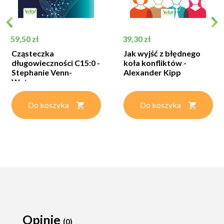
Cena
Cena
59,50 zł
39,30 zł
Cząsteczka
Jak wyjść z błędnego
długowieczności C15:0 -
koła konfliktów -
Stephanie Venn-
Alexander Kipp
Watson
Do koszyka
Do koszyka
Opinie
(0)