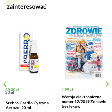
zainteresować
Cena
Cena
30,00 zł
4,99 zł
20ml
Wersja elektroniczna
numer 12/2019 Zdrowie
Srebro Gardło Cytryna
bez leków
Aerozol 20 ml