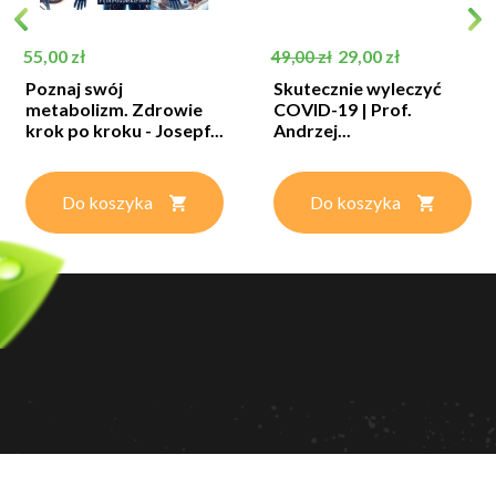
Cena
Cena podstawowa
Cena
55,00 zł
29,00 zł
49,00 zł
Poznaj swój
Skutecznie wyleczyć
metabolizm. Zdrowie
COVID-19 | Prof.
krok po kroku - Josepf...
Andrzej...
Do koszyka
Do koszyka