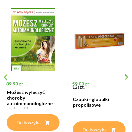
Cena
Cena
89,90 zł
59,00 zł
12szt.
Możesz wyleczyć
choroby
Czopki - globulki
autoimmunologiczne -
propolisowe
dr Amy Myers
Do koszyka
Do koszyka