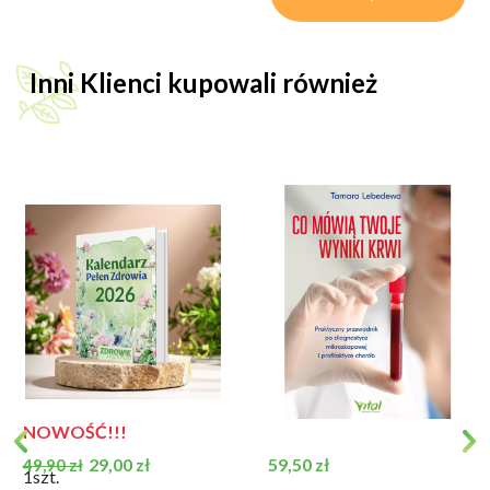
Inni Klienci kupowali również
NOWOŚĆ!!!
Cena podstawowa
Cena
Cena
29,00 zł
59,50 zł
49,90 zł
1szt.