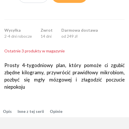
Wysyłka
Zwrot
Darmowa dostawa
2-4 dni robocze
14 dni
od 249 zł
Ostatnie 3 produkty w magazynie
Prosty 4-tygodniowy plan, który pomoże ci zgubić
zbędne kilogramy, przywrócić prawidłowy mikrobiom,
pozbyć się mgły mózgowej i złagodzić poczucie
niepokoju
Opis
Inne z tej serii
Opinie