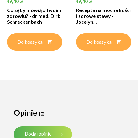
Cena
Cena
49,40 zł
49,40 zł
Co zęby mówią o twoim
Recepta na mocne kości
zdrowiu? - dr med. Dirk
i zdrowe stawy -
Schreckenbach
Jocelyn...
Do koszyka
Do koszyka
Opinie
(0)
Dodaj opinię