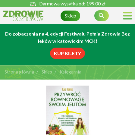
Darmowa wysyłka od:
199,00 zł

Sklep
Do zobaczenia na 4. edycji Festiwalu Pełnia Zdrowia Bez
leków w katowickim MCK!
KUP BILETY
Strona główna
Sklep
Księgarnia