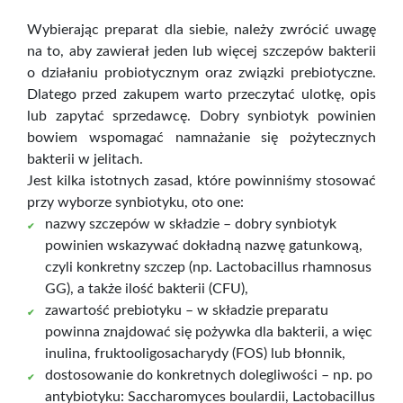
Wybierając preparat dla siebie, należy zwrócić uwagę
na to, aby zawierał jeden lub więcej szczepów bakterii
o działaniu probiotycznym oraz związki prebiotyczne.
Dlatego przed zakupem warto przeczytać ulotkę, opis
lub zapytać sprzedawcę. Dobry synbiotyk powinien
bowiem wspomagać namnażanie się pożytecznych
bakterii w jelitach.
Jest kilka istotnych zasad, które powinniśmy stosować
przy wyborze synbiotyku, oto one:
nazwy szczepów w składzie – dobry synbiotyk
powinien wskazywać dokładną nazwę gatunkową,
czyli konkretny szczep (np. Lactobacillus rhamnosus
GG), a także ilość bakterii (CFU),
zawartość prebiotyku – w składzie preparatu
powinna znajdować się pożywka dla bakterii, a więc
inulina, fruktooligosacharydy (FOS) lub błonnik,
dostosowanie do konkretnych dolegliwości – np. po
antybiotyku: Saccharomyces boulardii, Lactobacillus