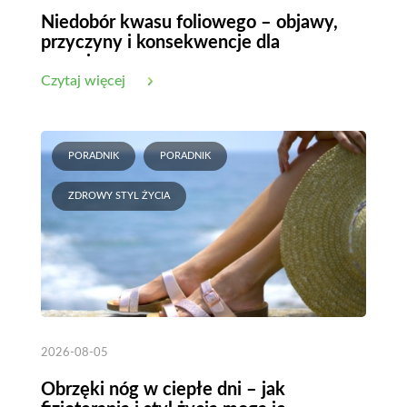
Niedobór kwasu foliowego – objawy,
przyczyny i konsekwencje dla
organizmu
Czytaj więcej
PORADNIK
PORADNIK
ZDROWY STYL ŻYCIA
2026-08-05
Obrzęki nóg w ciepłe dni – jak