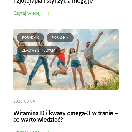
fizjoterapia i styl życia mogą je
zmniejszyć?
Czytaj więcej
PORADNIK
PORADNIK
ZDROWY STYL ŻYCIA
2026-08-04
Witamina D i kwasy omega-3 w tranie –
co warto wiedzieć?