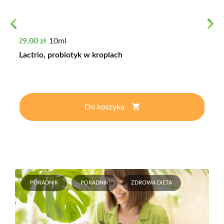
Previous
Next
Cena
29,00 zł
10ml
Lactrio, probiotyk w kroplach
Do koszyka
PORADNIK
PORADNIK
ZDROWA DIETA