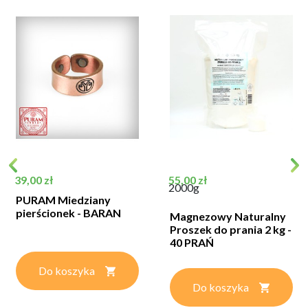
Cena
Cena
39,00 zł
55,00 zł
2000g
PURAM Miedziany
pierścionek - BARAN
Magnezowy Naturalny
Proszek do prania 2 kg -
40 PRAŃ
Do koszyka
Do koszyka