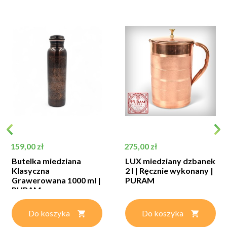
Cena
Cena
159,00 zł
275,00 zł
Butelka miedziana
LUX miedziany dzbanek
Klasyczna
2 l | Ręcznie wykonany |
Grawerowana 1000 ml |
PURAM
PURAM
Do koszyka
Do koszyka