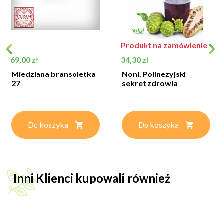
Produkt na zamówienie
Cena
Cena
69,00 zł
34,30 zł
Miedziana bransoletka
Noni. Polinezyjski
27
sekret zdrowia
Do koszyka
Do koszyka
Inni Klienci kupowali również