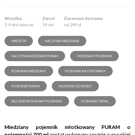
Wysyłka
Zwrot
Darmowa dostawa
2-4 dni robocze
14 dni
od 249 zł
MIEDŹ 99
NACZYNIE MIEDZIANE
NACZYNIA MIEDZIANE PURAM
MIEDZIANY POJEMNIK
POJEMNIK MIEDZIANY
POJEMNIK MŁOTKOWANY
POJEMNIK PURAM
POJEMNIK DO WODY
RĘCZNIE WYKONANY POJEMNIK
POJEMNIK 700 ML
Miedziany pojemnik młotkowany PURAM o
pojemności 700 ml
został wykonany ręcznie z wysokiej