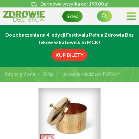
Darmowa wysyłka od:
199,00 zł

Sklep
Do zobaczenia na 4. edycji Festiwalu Pełnia Zdrowia Bez
leków w katowickim MCK!
KUP BILETY
Strona główna
Sklep
Naczynia miedziane PURAM