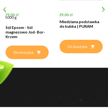
Cena
Cena
79,00 zł
29,00 zł
5000 g
Miedziana podstawka
do kubka | PURAM
Sól Epsom - Sól
magnezowo Jod- Bor-
Krzem
Do koszyka
Do koszyka