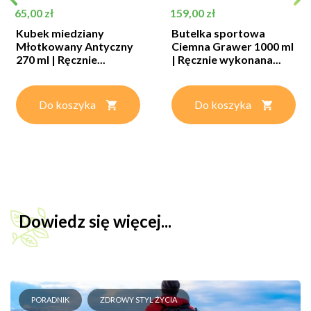
Cena
Cena
65,00 zł
159,00 zł
Kubek miedziany
Butelka sportowa
Młotkowany Antyczny
Ciemna Grawer 1000 ml
270 ml | Ręcznie...
| Ręcznie wykonana...
Do koszyka
Do koszyka
Dowiedz się więcej...
PORADNIK
ZDROWY STYL ŻYCIA