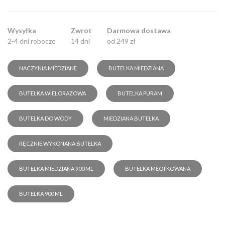
Wysyłka
Zwrot
Darmowa dostawa
2-4 dni robocze
14 dni
od 249 zł
NACZYNIA MIEDZIANE
BUTELKA MIEDZIANA
BUTELKA WIELORAZOWA
BUTELKA PURAM
BUTELKA DO WODY
MIEDZIANA BUTELKA
RĘCZNIE WYKONANA BUTELKA
BUTELKA MIEDZIANA 900 ML
BUTELKA MŁOTKOWANA
BUTELKA 900 ML