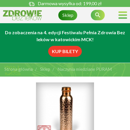
Darmowa wysyłka od:
199,00 zł

Sklep
Do zobaczenia na 4. edycji Festiwalu Pełnia Zdrowia Bez
leków w katowickim MCK!
KUP BILETY
Strona główna
Sklep
Naczynia miedziane PURAM