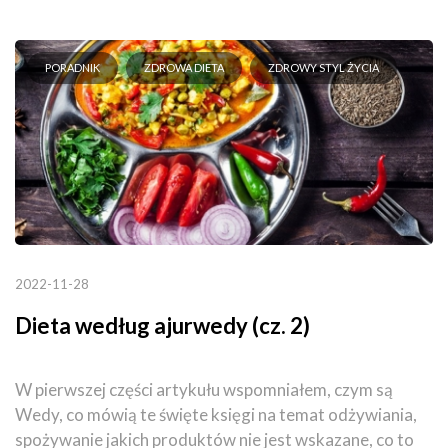
PORADNIK
ZDROWA DIETA
ZDROWY STYL ŻYCIA
2022-11-28
Dieta według ajurwedy (cz. 2)
W pierwszej części artykułu wspomniałem, czym są
Wedy, co mówią te święte księgi na temat odżywiania,
spożywanie jakich produktów nie jest wskazane, co to