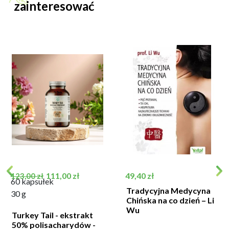
zainteresować
Cena podstawowa
Cena
Cena
111,00 zł
49,40 zł
123,00 zł
60 kapsułek
Tradycyjna Medycyna
30 g
Chińska na co dzień – Li
Wu
Turkey Tail - ekstrakt
50% polisacharydów -