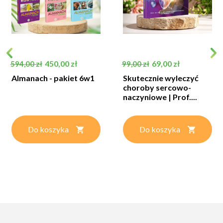
Cena podstawowa
Cena
Cena podstawowa
Cena
450,00 zł
69,00 zł
594,00 zł
99,00 zł
Almanach - pakiet 6w1
Skutecznie wyleczyć
choroby sercowo-
naczyniowe | Prof....
Do koszyka
Do koszyka