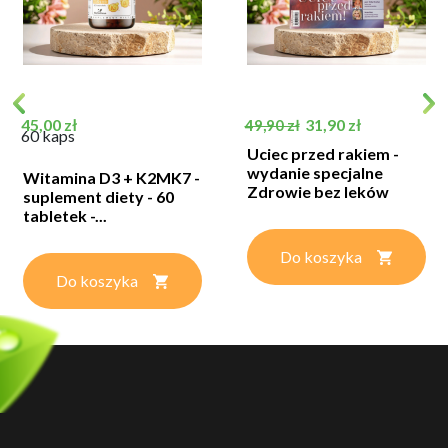
Cena
Cena podstawowa
Cena
45,00 zł
31,90 zł
49,90 zł
60 kaps
Uciec przed rakiem -
wydanie specjalne
Witamina D3 + K2MK7 -
Zdrowie bez leków
suplement diety - 60
tabletek -...
Do koszyka
Do koszyka