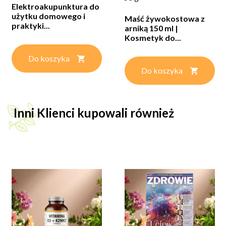
Elektroakupunktura do
użytku domowego i
Maść żywokostowa z
praktyki...
arniką 150 ml |
Kosmetyk do...
Do koszyka
Do koszyka
Inni Klienci kupowali również