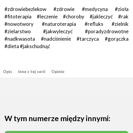
#zdrowiebezlekow #zdrowie #medycyna #zioła
#fitoterapia #leczenie #choroby #jakleczyć #rak
#nowotwory #naturoterapia #refluks #zielnik
#zielarstwo #jakwyleczyć #poradyzdrowotne
#nadkwasota #nadciśnienie #tarczyca #gorączka
#dieta #jakschudnąć
Opis
Inne z tej serii
Opinie
W tym numerze między innymi: