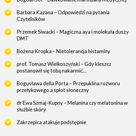
Barbara Kazana – Odpowiedzi na pytania
Czytelników
Przemek Siwacki – Magiczna aya i molekuła duszy
DMT
Bożena Kropka – Nietolerancja histaminy
prof. Tomasz Wielkoszyński – Gdy kleszcz
postanowił się tobą nakarmić...
Bogusława della Porta – Przepuklina rozworu
przełykowego a splot słoneczny
dr Ewa Szmaj-Kupny – Melanina czy melatonina w
służbie skóry
Zakrzepica atakuje podstępnie