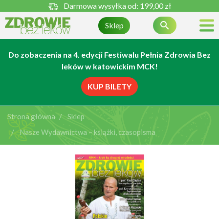
Darmowa wysyłka od:
199,00 zł

Sklep
Do zobaczenia na 4. edycji Festiwalu Pełnia Zdrowia Bez
leków w katowickim MCK!
KUP BILETY
Strona główna
Sklep
Nasze Wydawnictwa – książki, czasopisma