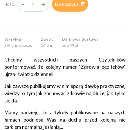
-
+
Ilość:
Do koszyka

Wysyłka
Zwrot
Darmowa dostawa
2-4 dni robocze
14 dni
od 249 zł
Chcemy wszystkich naszych Czytelników
ponformować, że kolejny numer "Zdrowia bez leków"
ujrzał światło dzienne‼
Jak zawsze publikujemy w nim sporą dawkę praktycznej
wiedzy, o tym jak zachować zdrowie najdłużej jak tylko
się da.
Mamy nadzieję, że artykuły publikowane na naszych
łamach podniosą Was na duchu przed kolejną nie
całkiem normalną jesienią...