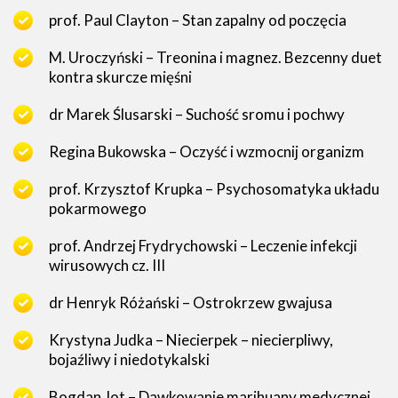
prof. Paul Clayton – Stan zapalny od poczęcia
M. Uroczyński – Treonina i magnez. Bezcenny duet
kontra skurcze mięśni
dr Marek Ślusarski – Suchość sromu i pochwy
Regina Bukowska – Oczyść i wzmocnij organizm
prof. Krzysztof Krupka – Psychosomatyka układu
pokarmowego
prof. Andrzej Frydrychowski – Leczenie infekcji
wirusowych cz. III
dr Henryk Różański – Ostrokrzew gwajusa
Krystyna Judka – Niecierpek – niecierpliwy,
bojaźliwy i niedotykalski
Bogdan Jot – Dawkowanie marihuany medycznej