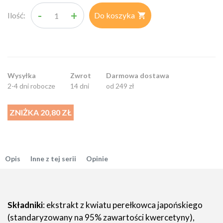
-
+
Ilość:
Do koszyka

Wysyłka
Zwrot
Darmowa dostawa
2-4 dni robocze
14 dni
od 249 zł
ZNIŻKA 20,80 ZŁ
Opis
Inne z tej serii
Opinie
Składniki
: ekstrakt z kwiatu perełkowca japońskiego
(standaryzowany na 95% zawartości kwercetyny),