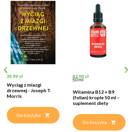
Cena
Cena
39,99 zł
43,00 zł
50 ml
Wyciąg z miazgi
drzewnej - Joseph T.
Witamina B12 + B9
Morris
(folian) krople 50 ml –
suplement diety
Do koszyka
Do koszyka