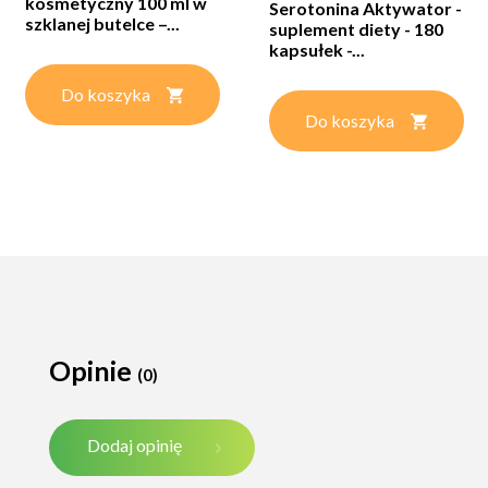
kosmetyczny 100 ml w
Serotonina Aktywator -
szklanej butelce –...
suplement diety - 180
kapsułek -...
Do koszyka
Do koszyka
Opinie
(0)
Dodaj opinię