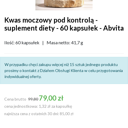
Kwas moczowy pod kontrolą -
suplement diety - 60 kapsułek - Abvita
Ilość: 60 kapsułek
|
Masa netto: 41,7 g
W przypadku chęci zakupu więcej niż 15 sztuk jednego produktu
prosimy o kontakt z Działem Obsługi Klienta w celu przygotowania
indywidualnej oferty.
Cena podstawowa
79,00 zł
Cena brutto
99,80
cena jednostkowa: 1,32 zł za kapsułkę
najniższa cena z ostatnich 30 dni: 85,00 zł