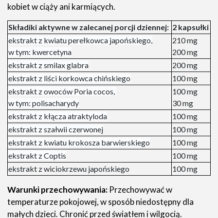
kobiet w ciąży ani karmiących.
Składiki aktywne w zalecanej porcji dziennej:
2 kapsułki
ekstrakt z kwiatu perełkowca japońskiego,
210 mg
w tym: kwercetyna
200 mg
ekstrakt z smilax glabra
200 mg
ekstrakt z liści korkowca chińskiego
100 mg
ekstrakt z owoców Poria cocos,
100 mg
w tym: polisacharydy
30 mg
ekstrakt z kłącza atraktyloda
100 mg
ekstrakt z szałwii czerwonej
100 mg
ekstrakt z kwiatu krokosza barwierskiego
100 mg
ekstrakt z Coptis
100 mg
ekstrakt z wiciokrzewu japońskiego
100 mg
Warunki przechowywania:
Przechowywać w
temperaturze pokojowej, w sposób niedostępny dla
małych dzieci. Chronić przed światłem i wilgocią.