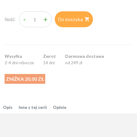
-
+
Ilość:
Do koszyka

Wysyłka
Zwrot
Darmowa dostawa
2-4 dni robocze
14 dni
od 249 zł
ZNIŻKA 20,00 ZŁ
Opis
Inne z tej serii
Opinie