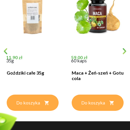
Cena
Cena
11,90 zł
59,00 zł
35g
60 kaps
Goździki całe 35g
Maca + Żeń-szeń + Gotu
cola
Do koszyka
Do koszyka