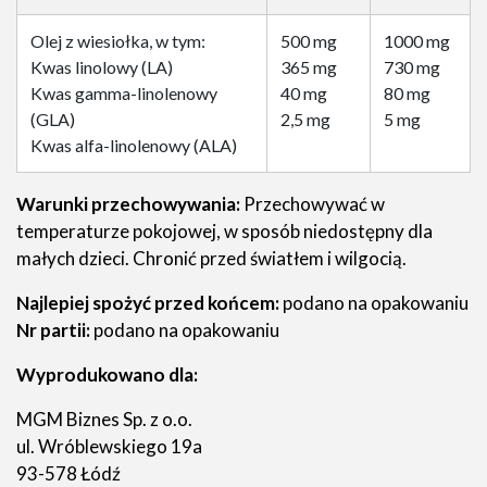
Olej z wiesiołka, w tym:
500 mg
1000 mg
Kwas linolowy (LA)
365 mg
730 mg
Kwas gamma-linolenowy
40 mg
80 mg
(GLA)
2,5 mg
5 mg
Kwas alfa-linolenowy (ALA)
Warunki przechowywania:
Przechowywać w
temperaturze pokojowej, w sposób niedostępny dla
małych dzieci. Chronić przed światłem i wilgocią.
Najlepiej spożyć przed końcem:
podano na opakowaniu
Nr partii:
podano na opakowaniu
Wyprodukowano dla:
MGM Biznes Sp. z o.o.
ul. Wróblewskiego 19a
93-578 Łódź