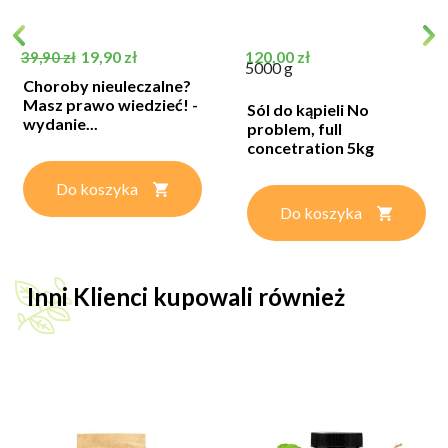
Cena podstawowa
Cena
Cena
19,90 zł
120,00 zł
39,90 zł
5000 g
Choroby nieuleczalne?
Masz prawo wiedzieć! -
Sól do kąpieli No
wydanie...
problem, full
concetration 5kg
Do koszyka
Do koszyka
Inni Klienci kupowali również