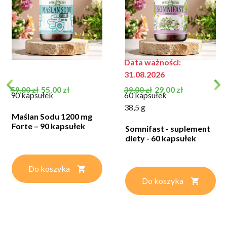
Data ważności:
31.08.2026
Cena podstawowa
Cena
Cena podstawowa
Cena
55,00 zł
29,00 zł
59,00 zł
39,00 zł
90 kapsułek
60 kapsułek
38,5 g
Maślan Sodu 1200 mg
Forte – 90 kapsułek
Somnifast - suplement
diety - 60 kapsułek
Do koszyka
Do koszyka