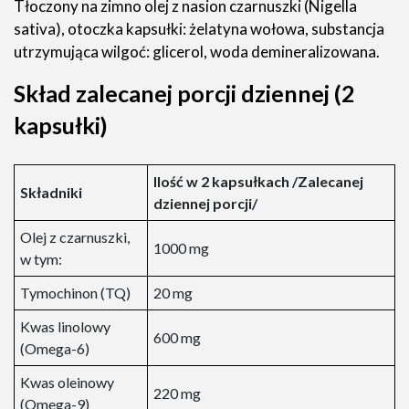
Tłoczony na zimno olej z nasion czarnuszki (Nigella
sativa), otoczka kapsułki: żelatyna wołowa, substancja
utrzymująca wilgoć: glicerol, woda demineralizowana.
Skład zalecanej porcji dziennej (2
kapsułki)
Ilość w 2 kapsułkach /Zalecanej
Składniki
dziennej porcji/
Olej z czarnuszki,
1000 mg
w tym:
Tymochinon (TQ)
20 mg
Kwas linolowy
600 mg
(Omega-6)
Kwas oleinowy
220 mg
(Omega-9)