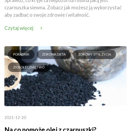
Sprawdź, co kryje ta niepozorna roślina jaką jest
czarnuszka siewna. Zobacz jak możesz ją wykorzystać
aby zadbać o swoje zdrowie i witalność.
Czytaj więcej
PORADNIK
ZDROWA DIETA
ZDROWY STYL ŻYCIA
ZIOŁOLECZNICTWO
2021-12-20
Na co pomoże olej z czarnuszki?