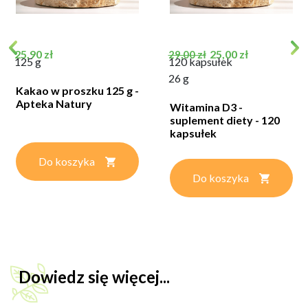
Cena
Cena podstawowa
Cena
25,90 zł
25,00 zł
29,00 zł
125 g
120 kapsułek
26 g
Kakao w proszku 125 g -
Apteka Natury
Witamina D3 -
suplement diety - 120
kapsułek
Do koszyka
Do koszyka
Dowiedz się więcej...