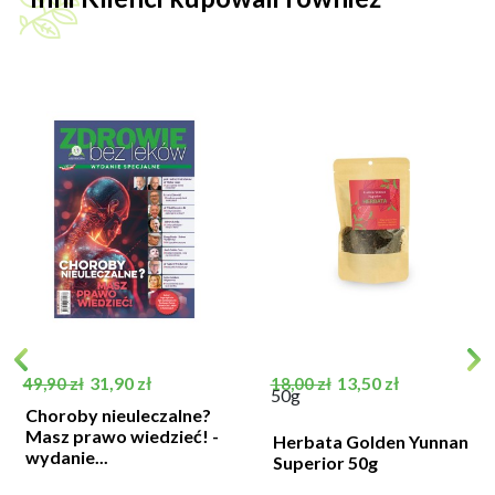
Cena podstawowa
Cena
Cena podstawowa
Cena
31,90 zł
13,50 zł
49,90 zł
18,00 zł
50g
Choroby nieuleczalne?
Masz prawo wiedzieć! -
Herbata Golden Yunnan
wydanie...
Superior 50g