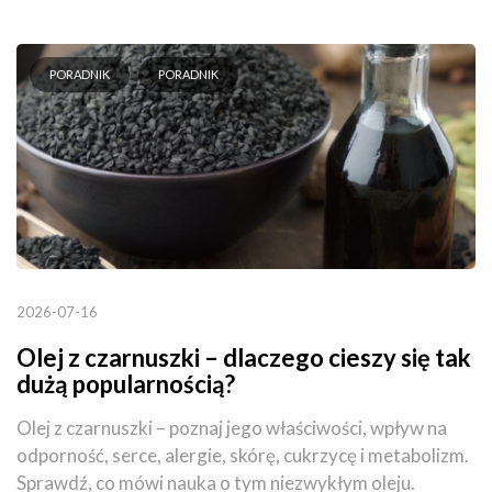
PORADNIK
PORADNIK
2026-07-16
Olej z czarnuszki – dlaczego cieszy się tak
dużą popularnością?
Olej z czarnuszki – poznaj jego właściwości, wpływ na
odporność, serce, alergie, skórę, cukrzycę i metabolizm.
Sprawdź, co mówi nauka o tym niezwykłym oleju.