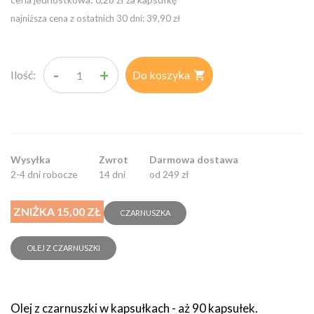
najniższa cena z ostatnich 30 dni: 39,90 zł
-
+
Ilość:
Do koszyka

Wysyłka
Zwrot
Darmowa dostawa
2-4 dni robocze
14 dni
od 249 zł
ZNIŻKA 15,00 ZŁ
CZARNUSZKA
OLEJ Z CZARNUSZKI
Olej z czarnuszki w kapsułkach - aż 90 kapsułek.