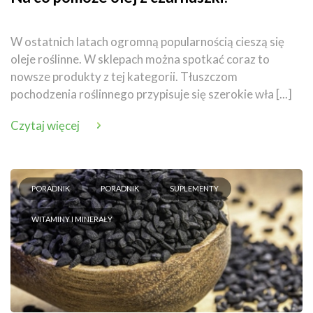
W ostatnich latach ogromną popularnością cieszą się
oleje roślinne. W sklepach można spotkać coraz to
nowsze produkty z tej kategorii. Tłuszczom
pochodzenia roślinnego przypisuje się szerokie wła [...]
Czytaj więcej
PORADNIK
PORADNIK
SUPLEMENTY
WITAMINY I MINERAŁY