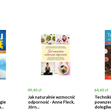
Cena
Cena
49,40 zł
64,60 zł
Jak naturalnie wzmocnić
Techniki
gie
odporność - Anne Fleck,
powsze
..
Jörn...
dolegliw