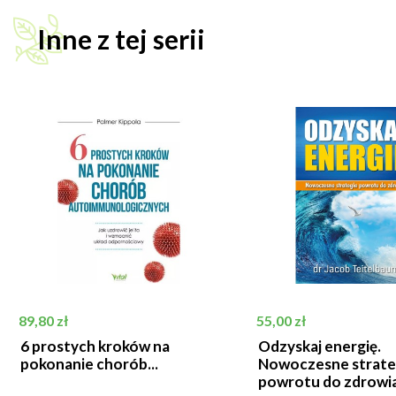
Inne z tej serii
Cena
Cena
89,80 zł
55,00 zł
6 prostych kroków na
Odzyskaj energię.
pokonanie chorób...
Nowoczesne strate
powrotu do zdrowia.