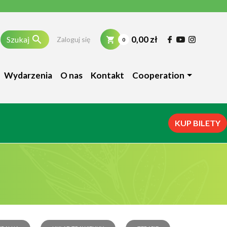

0,00 zł
Szukaj
Zaloguj się
0
Wydarzenia
O nas
Kontakt
Cooperation
KUP BILETY