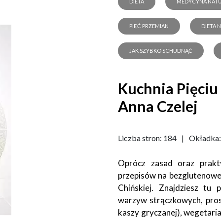
DIETA
MEDYCYNA NAT
PIĘĆ PRZEMIAN
DIETA 
JAK SZYBKO SCHUDNĄĆ
Kuchnia Pięciu
Anna Czelej
Liczba stron: 184
|
Okładka:
Oprócz zasad oraz prakt
przepisów na bezglutenowe
Chińskiej. Znajdziesz tu
warzyw strączkowych, prost
kaszy gryczanej), wegetaria