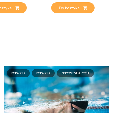
oszyka
Do koszyka
PORADNIK
PORADNIK
ZDROWY STYL ŻYCIA