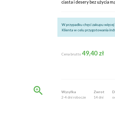
ciasta i desery bez użycia m
W przypadku chęci zakupu więcej 
Klienta w celu przygotowania indy
49,40 zł
Cena brutto

Wysyłka
Zwrot
D
2-4 dni robocze
14 dni
o