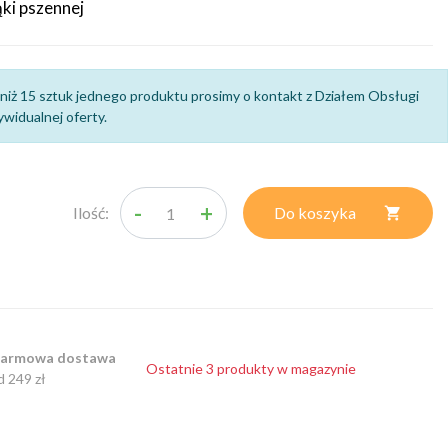
ąki pszennej
niż 15 sztuk jednego produktu prosimy o kontakt z Działem Obsługi
widualnej oferty.
-
+
Ilość:
Do koszyka

armowa dostawa
Ostatnie 3 produkty w magazynie
d 249 zł