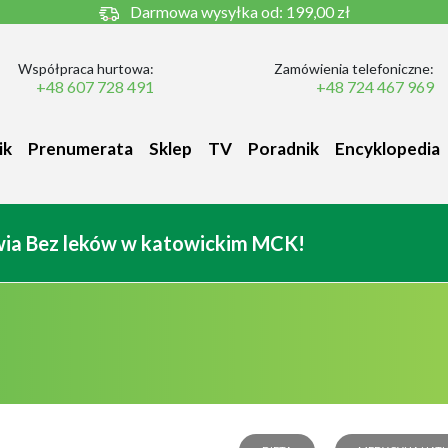
Darmowa wysyłka od:
199,00 zł
Współpraca hurtowa:
Zamówienia telefoniczne:
+48 607 728 491
+48 724 467 969
ik
Prenumerata
Sklep
TV
Poradnik
Encyklopedia
owia Bez leków w katowickim MCK!