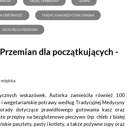
URALNA
UKŁAD TRAWIENNY
TERAPIE
NA ODPORNOŚĆ
TRADYCYJNA MEDYCYNA CHIŃSKA
DIETA PIĘCIU PRZEMIAN
 Przemian dla początkujących -
 miękka
ycznych wskazówek, Autorka zamieściła również 100
 i wegetariańskie potrawy według Tradycyjnej Medycyny
 porady dotyczące prawidłowego gotowania kasz oraz
e przepisy na bezglutenowe pieczywo (np. chleb z białej
ńskie pasztety, pasty i kotlety, a także pożywne zupy oraz