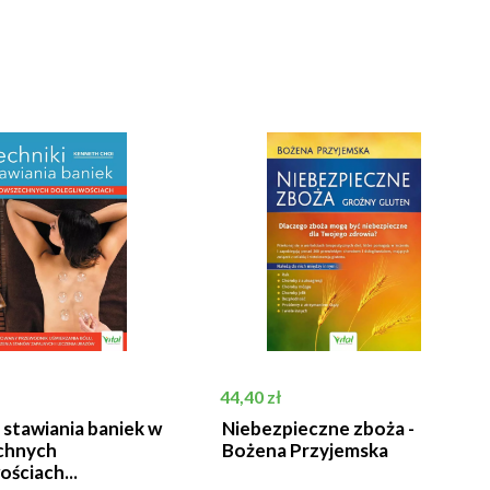
Cena
44,40 zł
 stawiania baniek w
Niebezpieczne zboża -
chnych
Bożena Przyjemska
ościach...