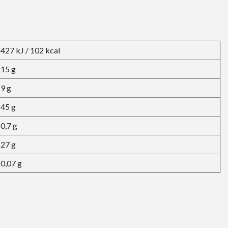
427 kJ / 102 kcal
15 g
9 g
45 g
0,7 g
27 g
0,07 g