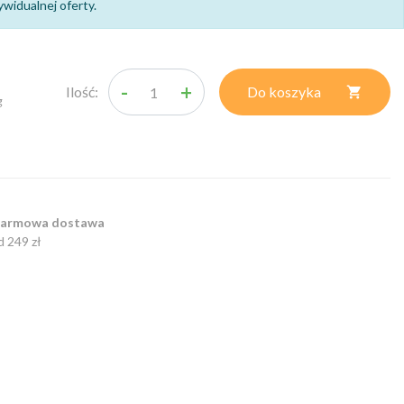
widualnej oferty.
-
+
Ilość:
Do koszyka

g
armowa dostawa
d 249 zł