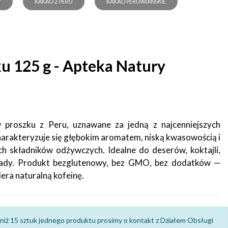
Y
KAKAO Z PERU
KAKAO PERUWIAŃSKIE
u 125 g - Apteka Natury
 proszku z Peru, uznawane za jedną z najcenniejszych
harakteryzuje się głębokim aromatem, niską kwasowością i
h składników odżywczych. Idealne do deserów, koktajli,
lady. Produkt bezglutenowy, bez GMO, bez dodatków —
era naturalną kofeinę.
niż 15 sztuk jednego produktu prosimy o kontakt z Działem Obsługi