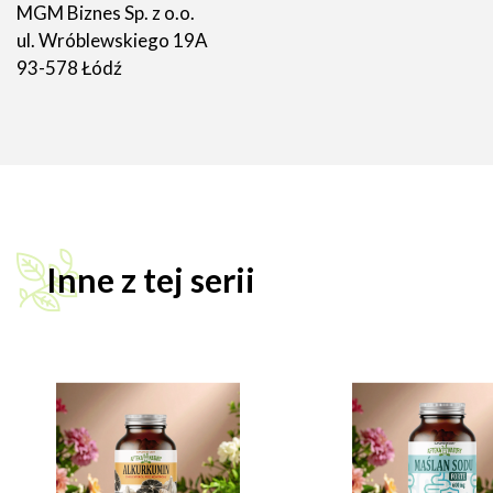
MGM Biznes Sp. z o.o.
ul. Wróblewskiego 19A
93-578 Łódź
Inne z tej serii