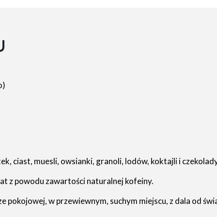
U
o)
ciast, muesli, owsianki, granoli, lodów, koktajli i czekolady
lat z powodu zawartości naturalnej kofeiny.
pokojowej, w przewiewnym, suchym miejscu, z dala od światł