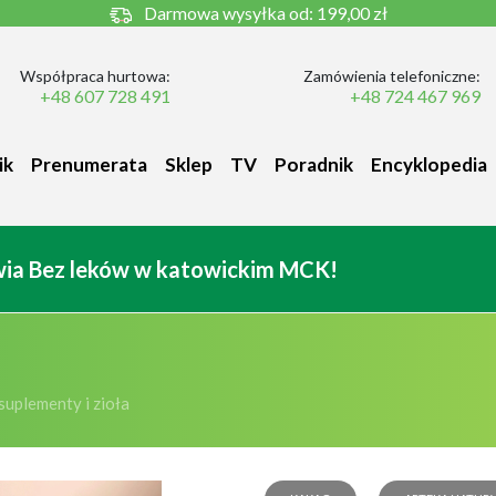
Darmowa wysyłka od:
199,00 zł
Współpraca hurtowa:
Zamówienia telefoniczne:
+48 607 728 491
+48 724 467 969
ik
Prenumerata
Sklep
TV
Poradnik
Encyklopedia
owia Bez leków w katowickim MCK!
suplementy i zioła