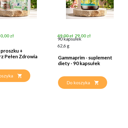
stawowa
Cena
Cena podstawowa
Cena
0,00 zł
29,00 zł
49,00 zł
90 kapsułek
62,6 g
 proszku +
rz Pełen Zdrowia
Gammaprim - suplement
diety - 90 kapsułek
oszyka
Do koszyka