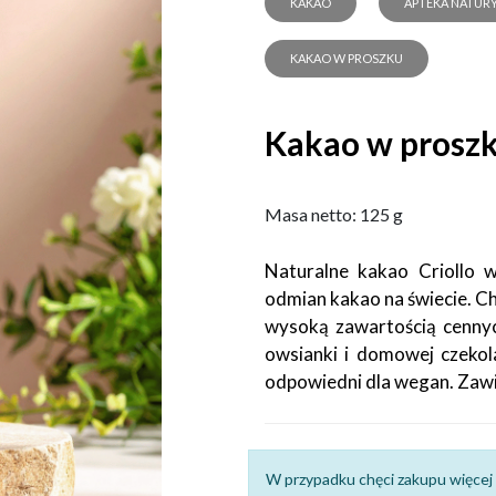
KAKAO
APTEKA NATUR
KAKAO W PROSZKU
Kakao w proszk
Masa netto: 125 g
Naturalne kakao Criollo w
odmian kakao na świecie. C
wysoką zawartością cennyc
owsianki i domowej czeko
odpowiedni dla wegan. Zawi
W przypadku chęci zakupu więcej 