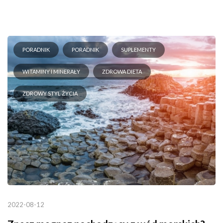
PORADNIK
PORADNIK
SUPLEMENTY
WITAMINY I MINERAŁY
ZDROWA DIETA
ZDROWY STYL ŻYCIA
2022-08-12