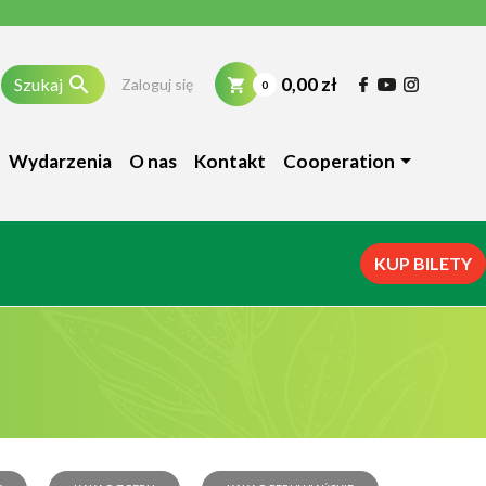

0,00 zł
Szukaj
Zaloguj się
0
Wydarzenia
O nas
Kontakt
Cooperation
KUP BILETY