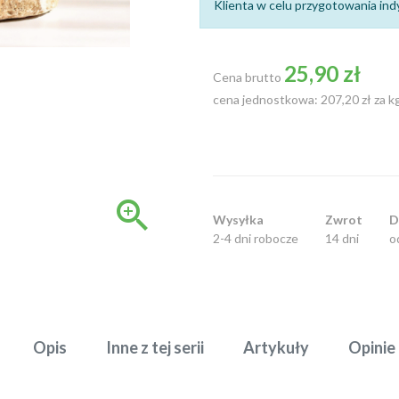
Klienta w celu przygotowania indy
25,90 zł
Cena brutto
cena jednostkowa: 207,20 zł za k

Wysyłka
Zwrot
D
2-4 dni robocze
14 dni
o
Opis
Inne z tej serii
Artykuły
Opinie