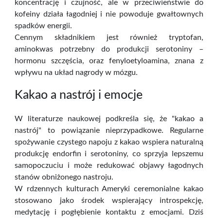
koncentrację i czujność, ale w przeciwieństwie do
kofeiny działa łagodniej i nie powoduje gwałtownych
spadków energii.
Cennym składnikiem jest również tryptofan,
aminokwas potrzebny do produkcji serotoniny –
hormonu szczęścia, oraz fenyloetyloamina, znana z
wpływu na układ nagrody w mózgu.
Kakao a nastrój i emocje
W literaturze naukowej podkreśla się, że "kakao a
nastrój" to powiązanie nieprzypadkowe. Regularne
spożywanie czystego napoju z kakao wspiera naturalną
produkcję endorfin i serotoniny, co sprzyja lepszemu
samopoczuciu i może redukować objawy łagodnych
stanów obniżonego nastroju.
W rdzennych kulturach Ameryki ceremonialne kakao
stosowano jako środek wspierający introspekcję,
medytację i pogłębienie kontaktu z emocjami. Dziś