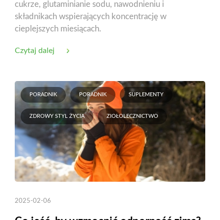
cukrze, glutaminianie sodu, nawodnieniu i
składnikach wspierających koncentrację w
cieplejszych miesiącach.
Czytaj dalej
PORADNIK
PORADNIK
SUPLEMENTY
ZDROWY STYL ŻYCIA
ZIOŁOLECZNICTWO
2025-02-06