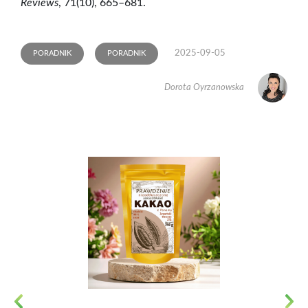
Reviews
, 71(10), 665–681.
2025-09-05
PORADNIK
PORADNIK
Dorota Oyrzanowska