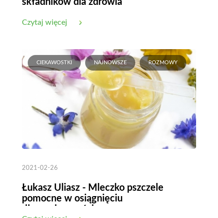
składników dla zdrowia
Czytaj więcej
CIEKAWOSTKI
NAJNOWSZE
ROZMOWY
2021-02-26
Łukasz Uliasz - Mleczko pszczele
pomocne w osiągnięciu
długowieczności