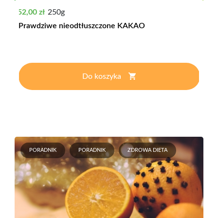
Previous
Next
Cena
52,00 zł
250g
Prawdziwe nieodtłuszczone KAKAO
Do koszyka
PORADNIK
PORADNIK
ZDROWA DIETA