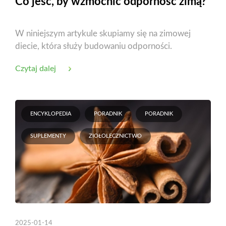
Co jeść, by wzmocnić odporność zimą?
W niniejszym artykule skupiamy się na zimowej
diecie, która służy budowaniu odporności.
Czytaj dalej
ENCYKLOPEDIA
PORADNIK
PORADNIK
SUPLEMENTY
ZIOŁOLECZNICTWO
2025-01-14