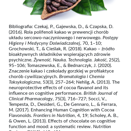
Bibliografia: Czekaj, P., Gajewska, D., & Czapska, D.
(2016). Rola polifenoli kakao w prewencji chorób
układu sercowo-naczyniowego i nerwowego.
Postępy
Higieny i Medycyny Doświadczalnej
, 70, 1–10;
Grochowski, T., & Cieślak, R. (2018). Kakao – źródło
bioaktywnych składników wspierających zdrowie
psychiczne.
Żywność. Nauka. Technologia. Jakość
, 25(2),
95–106; Tomaszewska, E., & Bednarczyk, J. (2020).
Znaczenie kakao i czekolady gorzkiej w profilaktyce
chorób cywilizacyjnych.
Bromatologia i Chemia
Toksykologiczna
, 53(3), 257–264; Nehlig, A. (2013). The
neuroprotective effects of cocoa flavanol and its
influence on cognitive performance.
British Journal of
Clinical Pharmacology
, 75(3), 716–727; Socci, V.,
Tempesta, D., Desideri, G., De Gennaro, L., & Ferrara,
M. (2017). Enhancing Human Cognition with Cocoa
Flavonoids.
Frontiers in Nutrition
, 4, 19; Scholey, A. B.,
& Owen, L. (2013). Effects of chocolate on cognitive
function and mood: a systematic review.
Nutrition