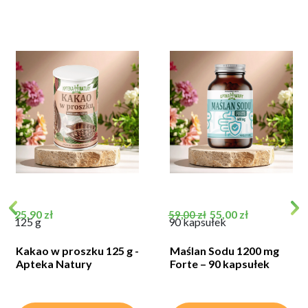
Cena
Cena podstawowa
Cena
25,90 zł
55,00 zł
59,00 zł
125 g
90 kapsułek
Kakao w proszku 125 g -
Maślan Sodu 1200 mg
Apteka Natury
Forte – 90 kapsułek