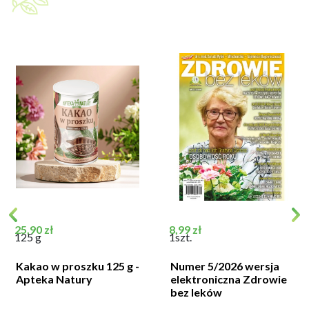
Cena
Cena
25,90 zł
8,99 zł
125 g
1szt.
Kakao w proszku 125 g -
Numer 5/2026 wersja
Apteka Natury
elektroniczna Zdrowie
bez leków