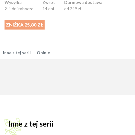
Wysyłka
Zwrot
Darmowa dostawa
2-4 dni robocze
14 dni
od 249 zł
ZNIŻKA 25,80 ZŁ
Inne z tej serii
Opinie
Inne z tej serii