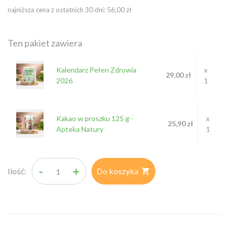
najniższa cena z ostatnich 30 dni: 56,00 zł
Ten pakiet zawiera
Kalendarz Pełen Zdrowia
x
29,00 zł
2026
1
Kakao w proszku 125 g -
x
25,90 zł
Apteka Natury
1
-
+
Ilość:
Do koszyka
