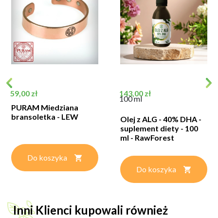
Cena
Cena
59,00 zł
143,00 zł
100 ml
PURAM Miedziana
bransoletka - LEW
Olej z ALG - 40% DHA -
suplement diety - 100
ml - RawForest
Do koszyka
Do koszyka
Inni Klienci kupowali również