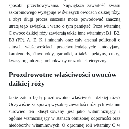
sposobu przechowywania. Największa zawartość kwasu
askorbinowego występuje w świeżych owocach dzikiej róży,
a zbyt długi proces suszenia może powodować znaczną
utratę tego związku, i warto o tym pamiętać. Poza witaminą
C owoce dzikiej róży zawierają także inne witaminy: B1, B2,
B3 (PP), A, E, K i minerały oraz cały arsenał polifenoli o
silnych właściwościach przeciwutleniających: antocyjany,
karotenoidy, flawonoidy, garbniki, a także: pektyny, cukry,
kwasy organiczne, aminokwasy oraz olejek eteryczny.
Prozdrowotne właściwości owoców
dzikiej róży
Jakie zatem będą prozdrowotne właściwości dzikiej róży?
Oczywiście za sprawą wysokiej zawartości różnych witamin
surowiec ten klasyfikowany jest jako witaminizujący i
ogólnie wzmacniający w stanach obniżonej odporności oraz
niedoborów witaminowych. O ogromnej roli witaminy C w