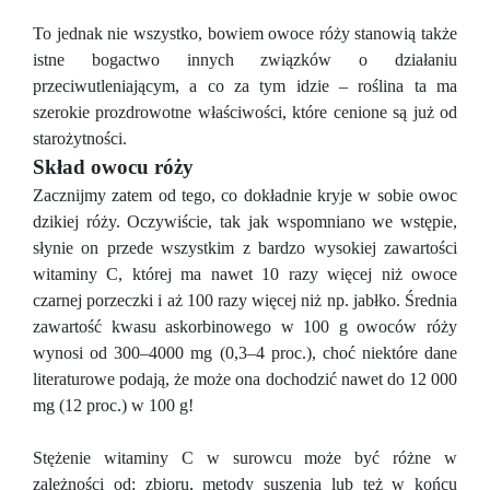
To jednak nie wszystko, bowiem owoce róży stanowią także
istne bogactwo innych związków o działaniu
przeciwutleniającym, a co za tym idzie – roślina ta ma
szerokie prozdrowotne właściwości, które cenione są już od
starożytności.
Skład owocu róży
Zacznijmy zatem od tego, co dokładnie kryje w sobie owoc
dzikiej róży. Oczywiście, tak jak wspomniano we wstępie,
słynie on przede wszystkim z bardzo wysokiej zawartości
witaminy C, której ma nawet 10 razy więcej niż owoce
czarnej porzeczki i aż 100 razy więcej niż np. jabłko. Średnia
zawartość kwasu askorbinowego w 100 g owoców róży
wynosi od 300–4000 mg (0,3–4 proc.), choć niektóre dane
literaturowe podają, że może ona dochodzić nawet do 12 000
mg (12 proc.) w 100 g!
Stężenie witaminy C w surowcu może być różne w
zależności od: zbioru, metody suszenia lub też w końcu