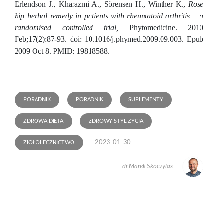
Erlendson J., Kharazmi A., Sörensen H., Winther K.,
Rose
hip herbal remedy in patients with rheumatoid arthritis – a
randomised controlled trial,
Phytomedicine. 2010
Feb;17(2):87-93. doi: 10.1016/j.phymed.2009.09.003. Epub
2009 Oct 8. PMID: 19818588.
PORADNIK
PORADNIK
SUPLEMENTY
ZDROWA DIETA
ZDROWY STYL ŻYCIA
2023-01-30
ZIOŁOLECZNICTWO
dr Marek Skoczylas