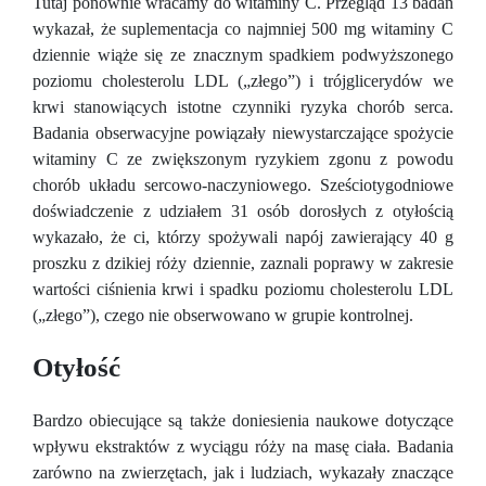
Tutaj ponownie wracamy do witaminy C. Przegląd 13 badań
wykazał, że suplementacja co najmniej 500 mg witaminy C
dziennie wiąże się ze znacznym spadkiem podwyższonego
poziomu cholesterolu LDL („złego”) i trójglicerydów we
krwi stanowiących istotne czynniki ryzyka chorób serca.
Badania obserwacyjne powiązały niewystarczające spożycie
witaminy C ze zwiększonym ryzykiem zgonu z powodu
chorób układu sercowo-naczyniowego. Sześciotygodniowe
doświadczenie z udziałem 31 osób dorosłych z otyłością
wykazało, że ci, którzy spożywali napój zawierający 40 g
proszku z dzikiej róży dziennie, zaznali poprawy w zakresie
wartości ciśnienia krwi i spadku poziomu cholesterolu LDL
(„złego”), czego nie obserwowano w grupie kontrolnej.
Otyłość
Bardzo obiecujące są także doniesienia naukowe dotyczące
wpływu ekstraktów z wyciągu róży na masę ciała. Badania
zarówno na zwierzętach, jak i ludziach, wykazały znaczące