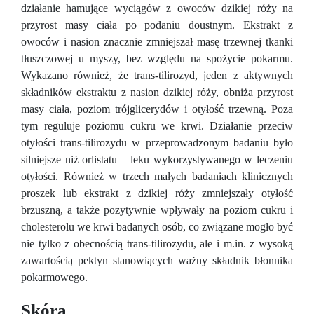
działanie hamujące wyciągów z owoców dzikiej róży na
przyrost masy ciała po podaniu doustnym. Ekstrakt z
owoców i nasion znacznie zmniejszał masę trzewnej tkanki
tłuszczowej u myszy, bez względu na spożycie pokarmu.
Wykazano również, że trans-tilirozyd, jeden z aktywnych
składników ekstraktu z nasion dzikiej róży, obniża przyrost
masy ciała, poziom trójglicerydów i otyłość trzewną. Poza
tym reguluje poziomu cukru we krwi. Działanie przeciw
otyłości trans-tilirozydu w przeprowadzonym badaniu było
silniejsze niż orlistatu – leku wykorzystywanego w leczeniu
otyłości. Również w trzech małych badaniach klinicznych
proszek lub ekstrakt z dzikiej róży zmniejszały otyłość
brzuszną, a także pozytywnie wpływały na poziom cukru i
cholesterolu we krwi badanych osób, co związane mogło być
nie tylko z obecnością trans-tilirozydu, ale i m.in. z wysoką
zawartością pektyn stanowiących ważny składnik błonnika
pokarmowego.
Skóra