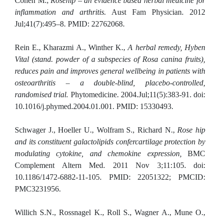
Cohen M.,
Rosehip – an evidence based herbal medicine for
inflammation and arthritis.
Aust Fam Physician. 2012
Jul;41(7):495–8. PMID: 22762068.
Rein E., Kharazmi A., Winther K.,
A herbal remedy, Hyben
Vital (stand. powder of a subspecies of Rosa canina fruits),
reduces pain and improves general wellbeing in patients with
osteoarthritis – a double-blind, placebo-controlled,
randomised trial.
Phytomedicine. 2004.Jul;11(5):383-91. doi:
10.1016/j.phymed.2004.01.001. PMID: 15330493.
Schwager J., Hoeller U., Wolfram S., Richard N.,
Rose hip
and its constituent galactolipids confercartilage protection by
modulating cytokine, and chemokine expression,
BMC
Complement Altern Med. 2011 Nov 3;11:105. doi:
10.1186/1472-6882-11-105. PMID: 22051322; PMCID:
PMC3231956.
Willich S.N., Rossnagel K., Roll S., Wagner A., Mune O.,