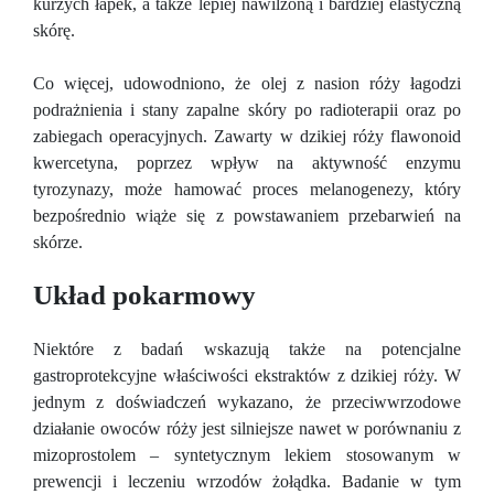
kurzych łapek, a także lepiej nawilżoną i bardziej elastyczną
skórę.
Co więcej, udowodniono, że olej z nasion róży łagodzi
podrażnienia i stany zapalne skóry po radioterapii oraz po
zabiegach operacyjnych. Zawarty w dzikiej róży flawonoid
kwercetyna, poprzez wpływ na aktywność enzymu
tyrozynazy, może hamować proces melanogenezy, który
bezpośrednio wiąże się z powstawaniem przebarwień na
skórze.
Układ pokarmowy
Niektóre z badań wskazują także na potencjalne
gastroprotekcyjne właściwości ekstraktów z dzikiej róży. W
jednym z doświadczeń wykazano, że przeciwwrzodowe
działanie owoców róży jest silniejsze nawet w porównaniu z
mizoprostolem – syntetycznym lekiem stosowanym w
prewencji i leczeniu wrzodów żołądka. Badanie w tym