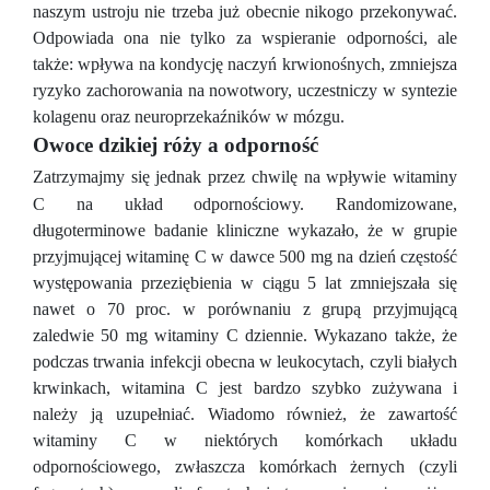
naszym ustroju nie trzeba już obecnie nikogo przekonywać.
Odpowiada ona nie tylko za wspieranie odporności, ale
także: wpływa na kondycję naczyń krwionośnych, zmniejsza
ryzyko zachorowania na nowotwory, uczestniczy w syntezie
kolagenu oraz neuroprzekaźników w mózgu.
Owoce dzikiej róży a odporność
Zatrzymajmy się jednak przez chwilę na wpływie witaminy
C na układ odpornościowy. Randomizowane,
długoterminowe badanie kliniczne wykazało, że w grupie
przyjmującej witaminę C w dawce 500 mg na dzień częstość
występowania przeziębienia w ciągu 5 lat zmniejszała się
nawet o 70 proc. w porównaniu z grupą przyjmującą
zaledwie 50 mg witaminy C dziennie. Wykazano także, że
podczas trwania infekcji obecna w leukocytach, czyli białych
krwinkach, witamina C jest bardzo szybko zużywana i
należy ją uzupełniać. Wiadomo również, że zawartość
witaminy C w niektórych komórkach układu
odpornościowego, zwłaszcza komórkach żernych (czyli