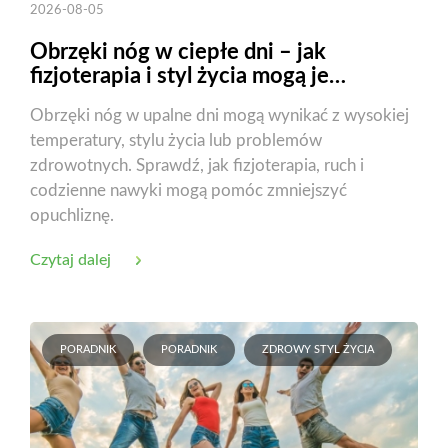
2026-08-05
Obrzęki nóg w ciepłe dni – jak
fizjoterapia i styl życia mogą je
zmniejszyć?
Obrzęki nóg w upalne dni mogą wynikać z wysokiej
temperatury, stylu życia lub problemów
zdrowotnych. Sprawdź, jak fizjoterapia, ruch i
codzienne nawyki mogą pomóc zmniejszyć
opuchliznę.
Czytaj dalej
PORADNIK
PORADNIK
ZDROWY STYL ŻYCIA