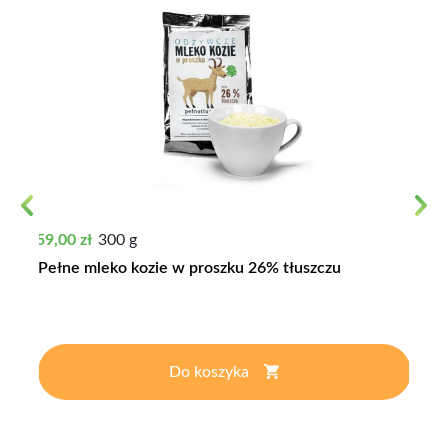
Previous
Next
Cena
59,00 zł
300 g
Pełne mleko kozie w proszku 26% tłuszczu
Do koszyka