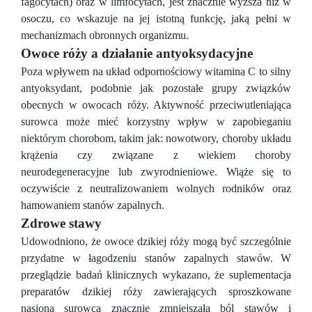
fagocytach) oraz w limfocytach, jest znacznie wyższa niż w
osoczu, co wskazuje na jej istotną funkcję, jaką pełni w
mechanizmach obronnych organizmu.
Owoce róży a działanie antyoksydacyjne
Poza wpływem na układ odpornościowy witamina C to silny
antyoksydant, podobnie jak pozostałe grupy związków
obecnych w owocach róży. Aktywność przeciwutleniająca
surowca może mieć korzystny wpływ w zapobieganiu
niektórym chorobom, takim jak: nowotwory, choroby układu
krążenia czy związane z wiekiem choroby
neurodegeneracyjne lub zwyrodnieniowe. Wiąże się to
oczywiście z neutralizowaniem wolnych rodników oraz
hamowaniem stanów zapalnych.
Zdrowe stawy
Udowodniono, że owoce dzikiej róży mogą być szczególnie
przydatne w łagodzeniu stanów zapalnych stawów. W
przeglądzie badań klinicznych wykazano, że suplementacja
preparatów dzikiej róży zawierających sproszkowane
nasiona surowca znacznie zmniejszała ból stawów i