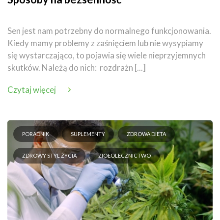
Sen jest nam potrzebny do normalnego funkcjonowania.
Kiedy mamy problemy z zaśnięciem lub nie wysypiamy
się wystarczająco, to pojawia się wiele nieprzyjemnych
skutków. Należą do nich: rozdrażn [...]
Czytaj więcej
PORADNIK
SUPLEMENTY
ZDROWA DIETA
ZDROWY STYL ŻYCIA
ZIOŁOLECZNICTWO