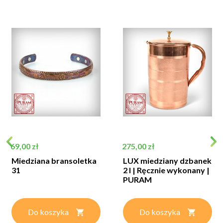
Cena
Cena
69,00 zł
275,00 zł
Miedziana bransoletka
LUX miedziany dzbanek
31
2 l | Ręcznie wykonany |
PURAM
Do koszyka
Do koszyka