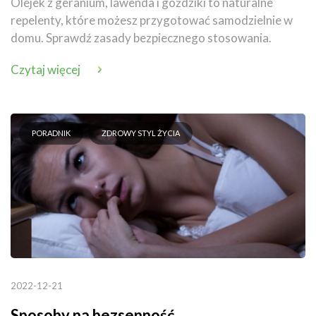
Olejek z geranium, lawenda i goździki to naturalne
repelenty, które możesz przygotować samodzielnie w
domu. Sprawdź zasady bezpiecznego stosowania.
Czytaj więcej
PORADNIK
ZDROWY STYL ŻYCIA
2022-12-21
Sposoby na bezsenność