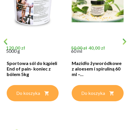
Cena
Cena podstawowa
Cena
120,00 zł
40,00 zł
50,00 zł
5000 g
60 ml
Sportowa sól do kąpieli
Mazidło żyworódkowe
End of pain- koniec z
z aloesem i spiruliną 60
bólem 5kg
ml –...
Do koszyka
Do koszyka