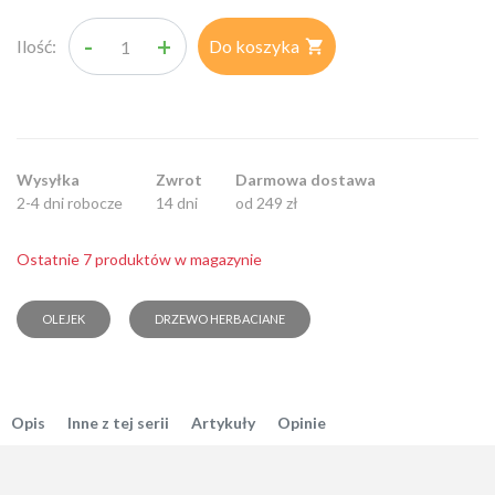
-
+
Ilość:
Do koszyka

Wysyłka
Zwrot
Darmowa dostawa
2-4 dni robocze
14 dni
od 249 zł
Ostatnie 7 produktów w magazynie
OLEJEK
DRZEWO HERBACIANE
Opis
Inne z tej serii
Artykuły
Opinie