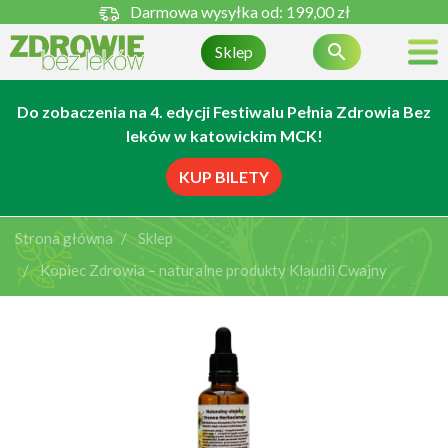
Darmowa wysyłka od:
199,00 zł

Sklep
Do zobaczenia na 4. edycji Festiwalu Pełnia Zdrowia Bez
leków w katowickim MCK!
KUP BILETY
Strona główna
Sklep
Kopiec Zdrowia – naturalne produkty Klaudii Cwajny