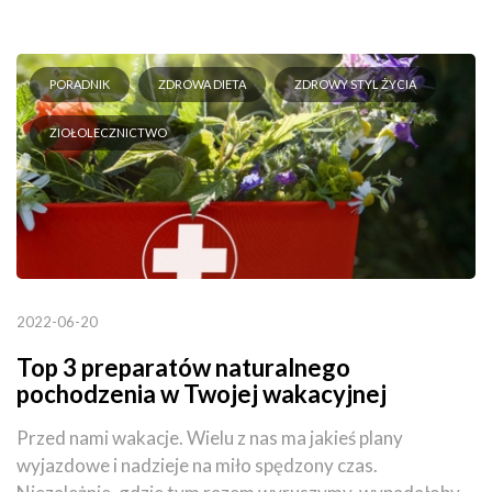
PORADNIK
ZDROWA DIETA
ZDROWY STYL ŻYCIA
ZIOŁOLECZNICTWO
2022-06-20
Top 3 preparatów naturalnego
pochodzenia w Twojej wakacyjnej
apteczce
Przed nami wakacje. Wielu z nas ma jakieś plany
wyjazdowe i nadzieje na miło spędzony czas.