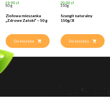
Cena
Cena
19,90 zł
20,00 zł
50 g
150g
Ziołowa mieszanka
Szungit naturalny
„Zdrowe Zatoki” – 50 g
150g/3l
Do koszyka
Do koszyka