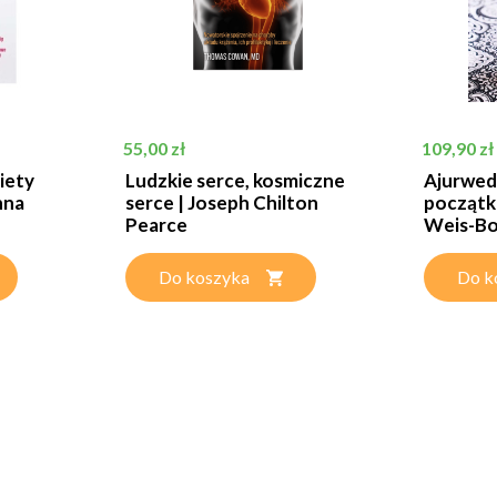
Cena
Cena
55,00 zł
109,90 zł
iety
Ludzkie serce, kosmiczne
Ajurwed
nna
serce | Joseph Chilton
początk
Pearce
Weis-Bo
Do koszyka
Do k