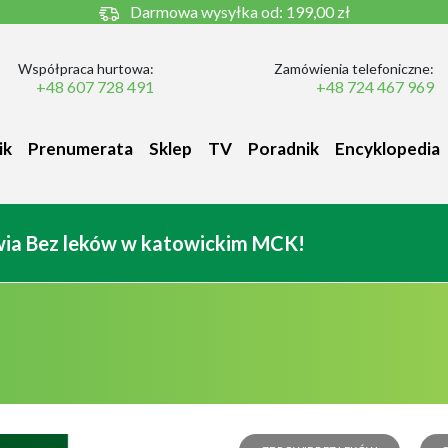
Darmowa wysyłka od:
199,00 zł
Współpraca hurtowa:
Zamówienia telefoniczne:
+48 607 728 491
+48 724 467 969
ik
Prenumerata
Sklep
TV
Poradnik
Encyklopedia
owia Bez leków w katowickim MCK!