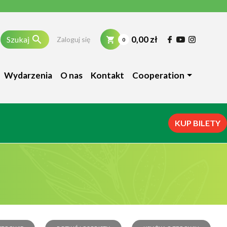

0,00 zł
Szukaj
Zaloguj się
0
Wydarzenia
O nas
Kontakt
Cooperation
KUP BILETY