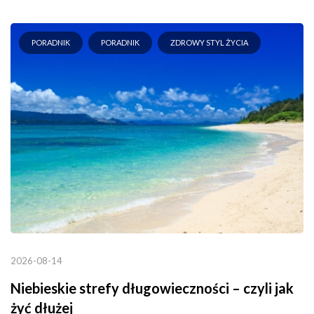
PORADNIK
PORADNIK
ZDROWY STYL ŻYCIA
2026-08-14
Niebieskie strefy długowieczności – czyli jak
żyć dłużej