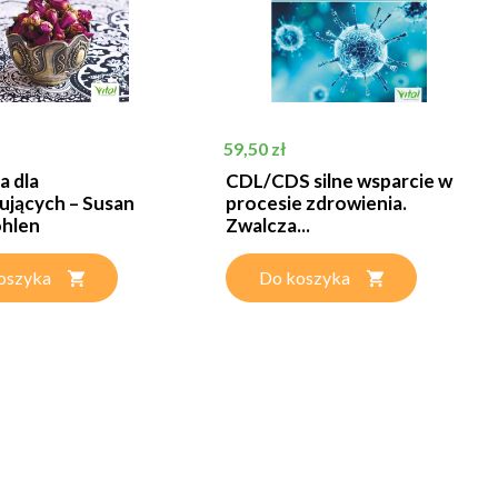
Cena
59,50 zł
a dla
CDL/CDS silne wsparcie w
ujących – Susan
procesie zdrowienia.
hlen
Zwalcza...
oszyka
Do koszyka