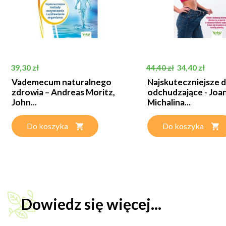
Cena
Cena podstawowa
Cena
39,30 zł
34,40 zł
44,40 zł
Vademecum naturalnego
Najskuteczniejsze d
zdrowia – Andreas Moritz,
odchudzające - Joa
John...
Michalina...
Do koszyka
Do koszyka
Dowiedz się więcej...