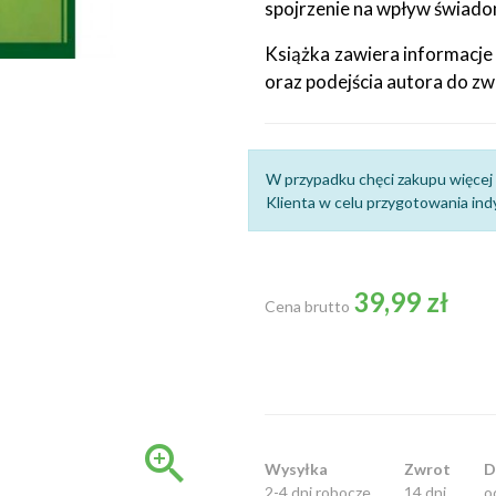
spojrzenie na wpływ świadom
Książka zawiera informacje
oraz podejścia autora do z
W przypadku chęci zakupu więcej 
Klienta w celu przygotowania indy
39,99 zł
Cena brutto

Wysyłka
Zwrot
D
2-4 dni robocze
14 dni
o