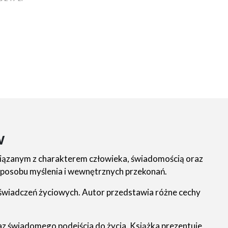
w
iązanym z charakterem człowieka, świadomością oraz
sposobu myślenia i wewnętrznych przekonań.
świadczeń życiowych. Autor przedstawia różne cechy
z świadomego podejścia do życia. Książka prezentuje