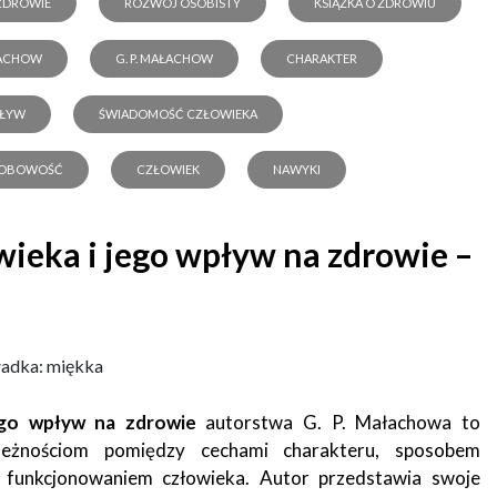
ZDROWIE
ROZWÓJ OSOBISTY
KSIĄŻKA O ZDROWIU
ACHOW
G. P. MAŁACHOW
CHARAKTER
PŁYW
ŚWIADOMOŚĆ CZŁOWIEKA
OBOWOŚĆ
CZŁOWIEK
NAWYKI
wieka i jego wpływ na zdrowie –
adka: miękka
ego wpływ na zdrowie
autorstwa G. P. Małachowa to
ależnościom pomiędzy cechami charakteru, sposobem
 funkcjonowaniem człowieka. Autor przedstawia swoje