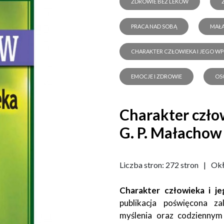
ZDROWIE BEZ LEKÓW
PRACA NAD SOBĄ
MAŁ
CHARAKTER CZŁOWIEKA I JEGO W
EMOCJE I ZDROWIE
OS
Charakter czło
G. P. Małachow
Liczba stron: 272 stron
|
Okł
Charakter człowieka i j
publikacja poświęcona z
myślenia oraz codziennym