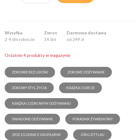
Wysyłka
Zwrot
Darmowa dostawa
2-4 dni robocze
14 dni
od 249 zł
Ostatnie 4 produkty w magazynie
ZDROWIE BEZ LEKÓW
ZDROWE ODŻYWIANIE
ZDROWY STYL ŻYCIA
KSIĄŻKA O DIECIE
KSIĄŻKA O ZDROWYM ODŻYWIANIU
ŚWIADOME ODŻYWIANIE
PORADNIK ŻYWIENIOWY
JEDZ ZGODNIE Z GRUPĄ KRWI
JÖRG ZITTLAU