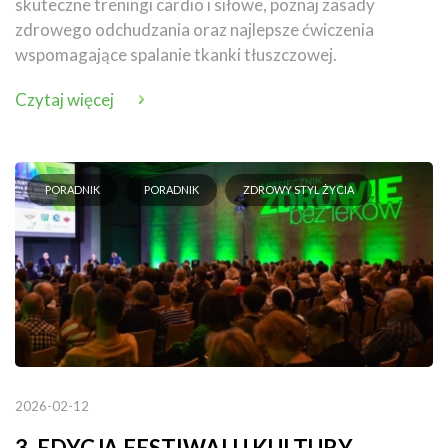
skuteczne treningi cardio i siłowe, poznaj zasady
zdrowego odchudzania oraz najlepsze ćwiczenia
wspomagające spalanie tkanki tłuszczowej.
Czytaj więcej
PORADNIK
PORADNIK
ZDROWY STYL ŻYCIA
2026-02-12
3. EDYCJA FESTIWALU KULTURY