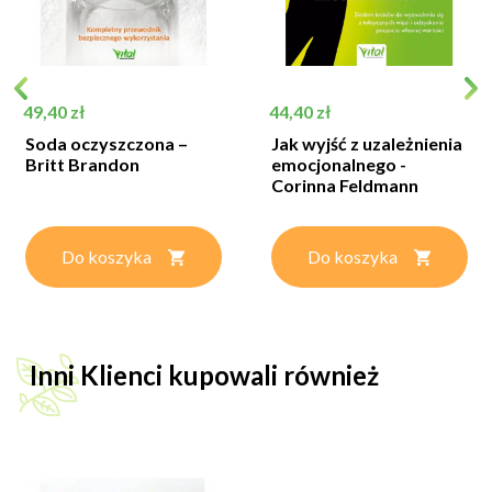
Cena
Cena
49,40 zł
44,40 zł
Soda oczyszczona –
Jak wyjść z uzależnienia
Britt Brandon
emocjonalnego -
Corinna Feldmann
Do koszyka
Do koszyka
Inni Klienci kupowali również