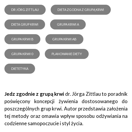
DR JÖRG ZITTLAU
DIETA ZGODNA Z GRUPĄ KRWI
DIETA GRUP KRWI
GRUPA KRWI A
GRUPA KRWI B
GRUPA KRWI AB
GRUPA KRWI 0
PLANOWANIE DIETY
DIETETYKA
Jedz zgodnie z grupą krwi
dr. Jörga Zittlau to poradnik
poświęcony koncepcji żywienia dostosowanego do
poszczególnych grup krwi. Autor przedstawia założenia
tej metody oraz omawia wpływ sposobu odżywiania na
codzienne samopoczucie i styl życia.