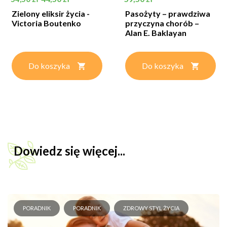
Zielony eliksir życia -
Pasożyty – prawdziwa
Victoria Boutenko
przyczyna chorób –
Alan E. Baklayan
Do koszyka
Do koszyka
Dowiedz się więcej...
PORADNIK
PORADNIK
ZDROWY STYL ŻYCIA