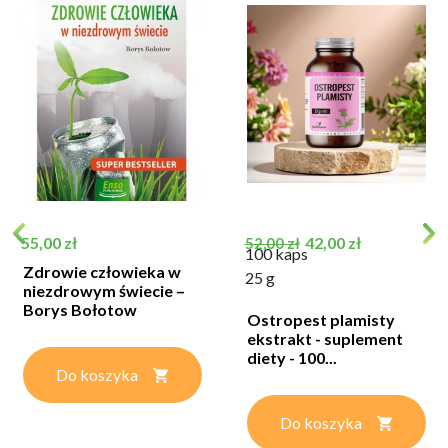
Cena
Cena podstawowa
Cena
55,00 zł
42,00 zł
52,00 zł
100 kaps
Zdrowie człowieka w
25 g
niezdrowym świecie –
Borys Bołotow
Ostropest plamisty
ekstrakt - suplement
diety - 100...
Do koszyka
Do koszyka