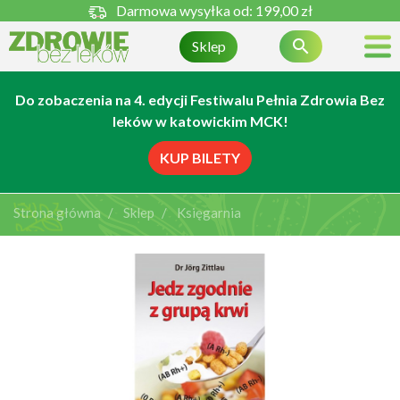
Darmowa wysyłka od:
199,00 zł

Sklep
Do zobaczenia na 4. edycji Festiwalu Pełnia Zdrowia Bez
leków w katowickim MCK!
KUP BILETY
Strona główna
Sklep
Księgarnia