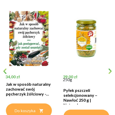
Cena
Cena
34,00 zł
39,00 zł
250g
Jak w sposób naturalny
zachować swój
Pyłek pszczeli
pęcherzyk żółciowy -...
selekcjonowany –
Nawłoć 250 g |
Naturalny...
Do koszyka