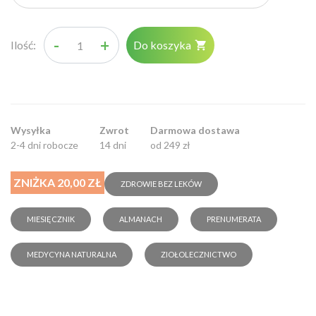
-
+
Ilość:
Do koszyka

Wysyłka
Zwrot
Darmowa dostawa
2-4 dni robocze
14 dni
od 249 zł
ZNIŻKA 20,00 ZŁ
ZDROWIE BEZ LEKÓW
MIESIĘCZNIK
ALMANACH
PRENUMERATA
MEDYCYNA NATURALNA
ZIOŁOLECZNICTWO