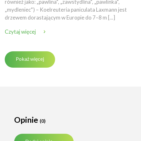
również jako: „pawlina“, „zawstydlina“, „pawlinka“,
„mydleniec“) – Koelreuteria paniculata Laxmann jest
drzewem dorastającym w Europie do 7–8 m [...]
Czytaj więcej
Pokaż więcej
Opinie
(0)