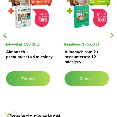
Cena podstawowa
Cena
Cena podstawowa
Cena
130,00 zł
175,00 zł
147.00 zł
195.00 zł
Almanach +
Almanach tom 2 +
prenumerata 6 miesięcy
prenumerata 12
miesięcy
Zobacz
Zobacz
Dowiedz się więcej...