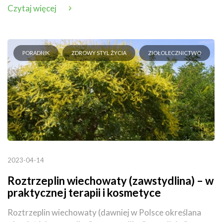
Czytaj więcej
PORADNIK
ZDROWY STYL ŻYCIA
ZIOŁOLECZNICTWO
2023-04-14
Roztrzeplin wiechowaty (zawstydlina) – w
praktycznej terapii i kosmetyce
Roztrzeplin wiechowaty (dawniej w Polsce określana