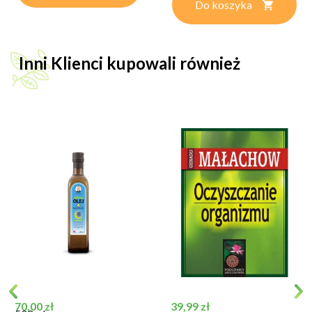
Do koszyka
Inni Klienci kupowali również
Cena
Cena
70,00 zł
39,99 zł