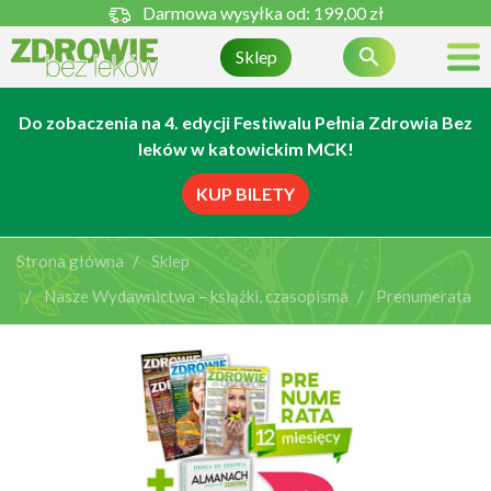
Darmowa wysyłka od:
199,00 zł

Sklep
Do zobaczenia na 4. edycji Festiwalu Pełnia Zdrowia Bez
leków w katowickim MCK!
KUP BILETY
Strona główna
Sklep
Nasze Wydawnictwa – książki, czasopisma
Prenumerata