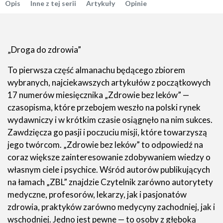
Opis
Inne z tej serii
Artykuły
Opinie
„Droga do zdrowia”
To pierwsza część almanachu będącego zbiorem
wybranych, najciekawszych artykułów z początkowych
17 numerów miesięcznika „Zdrowie bez leków” —
czasopisma, które przebojem weszło na polski rynek
wydawniczy i w krótkim czasie osiągnęło na nim sukces.
Zawdzięcza go pasji i poczuciu misji, które towarzyszą
jego twórcom. „Zdrowie bez leków” to odpowiedź na
coraz większe zainteresowanie zdobywaniem wiedzy o
własnym ciele i psychice. Wśród autorów publikujących
na łamach „ZBL” znajdzie Czytelnik zarówno autorytety
medyczne, profesorów, lekarzy, jak i pasjonatów
zdrowia, praktyków zarówno medycyny zachodniej, jak i
wschodniej. Jedno jest pewne — to osoby z głęboką