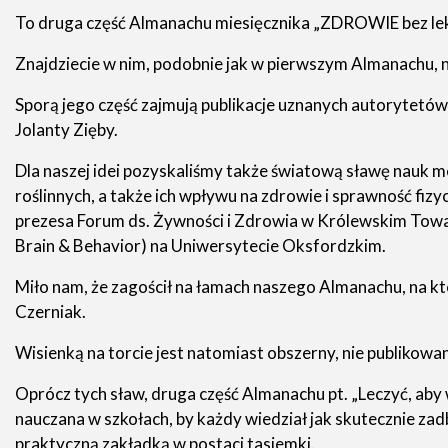
To druga część Almanachu miesięcznika „ZDROWIE bez lekó
Znajdziecie w nim, podobnie jak w pierwszym Almanachu, na
Sporą jego część zajmują publikacje uznanych autorytetów
Jolanty Zięby.
Dla naszej idei pozyskaliśmy także światową sławę nauk me
roślinnych, a także ich wpływu na zdrowie i sprawność fi
prezesa Forum ds. Żywności i Zdrowia w Królewskim Towa
Brain & Behavior) na Uniwersytecie Oksfordzkim.
Miło nam, że zagościł na łamach naszego Almanachu, na kt
Czerniak.
Wisienką na torcie jest natomiast obszerny, nie publiko
Oprócz tych sław, druga część Almanachu pt. „Leczyć, aby 
nauczana w szkołach, by każdy wiedział jak skutecznie za
praktyczną zakładką w postaci tasiemki.