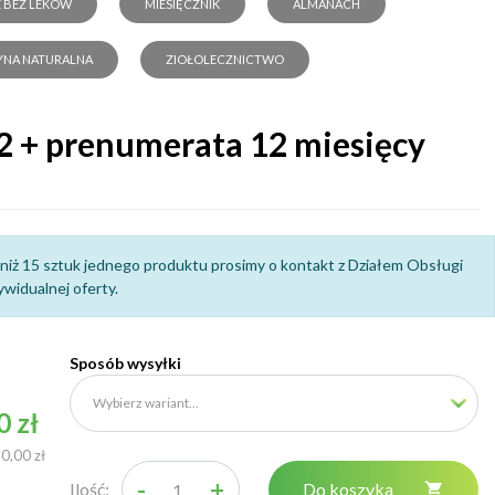
 BEZ LEKÓW
MIESIĘCZNIK
ALMANACH
NA NATURALNA
ZIOŁOLECZNICTWO
 + prenumerata 12 miesięcy
niż 15 sztuk jednego produktu prosimy o kontakt z Działem Obsługi
widualnej oferty.
Sposób wysyłki
0 zł
50,00 zł
-
+
Ilość:
Do koszyka
