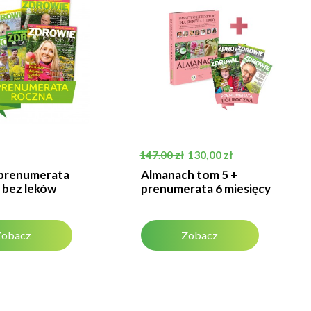
Cena podstawowa
Cena
130,00 zł
147.00 zł
prenumerata
Almanach tom 5 +
 bez leków
prenumerata 6 miesięcy
Zobacz
Zobacz