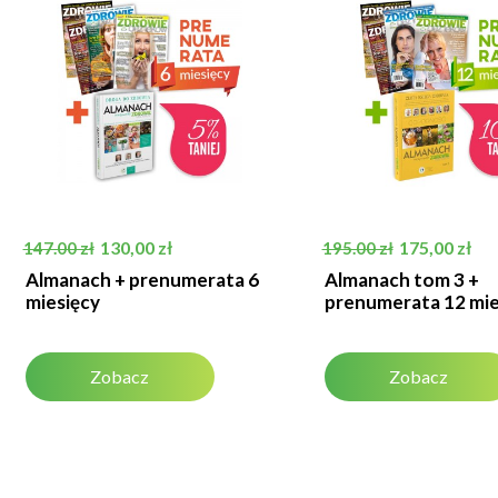
Cena podstawowa
Cena
Cena podstawowa
Cena
130,00 zł
175,00 zł
147.00 zł
195.00 zł
Almanach + prenumerata 6
Almanach tom 3 +
miesięcy
prenumerata 12 mie
Zobacz
Zobacz