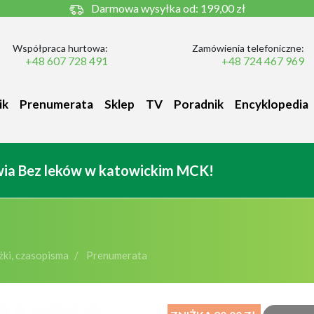
Darmowa wysyłka od:
199,00 zł
Współpraca hurtowa:
Zamówienia telefoniczne:
+48 607 728 491
+48 724 467 969
ik
Prenumerata
Sklep
TV
Poradnik
Encyklopedia
owia Bez leków w katowickim MCK!
ki, czasopisma
Prenumerata