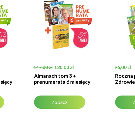
Cena podstawowa
Cena
Cena
130,00 zł
96,00 zł
147.00 zł
Almanach tom 3 +
Roczna 
sięcy
prenumerata 6 miesięcy
Zdrowie
Zobacz