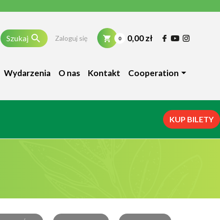

0,00 zł
Szukaj
Zaloguj się
0
Wydarzenia
O nas
Kontakt
Cooperation
KUP BILETY