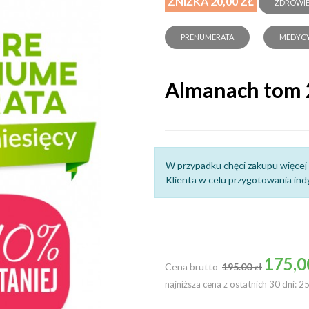
ZNIŻKA 20,00 ZŁ
ZDROWIE
PRENUMERATA
MEDYCY
Almanach tom 2
W przypadku chęci zakupu więcej 
Klienta w celu przygotowania indy
Cena podstawowa
175,0
Cena brutto
195.00 zł
najniższa cena z ostatnich 30 dni: 2