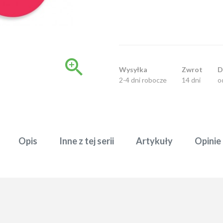

Wysyłka
Zwrot
D
2-4 dni robocze
14 dni
o
Opis
Inne z tej serii
Artykuły
Opinie