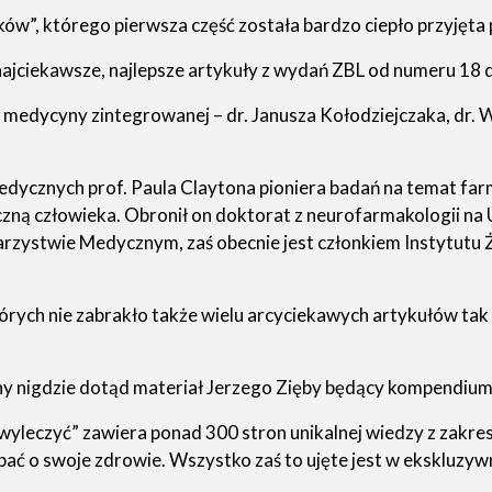
w”, którego pierwsza część została bardzo ciepło przyjęta 
jciekawsze, najlepsze artykuły z wydań ZBL od numeru 18 do 
 medycyny zintegrowanej – dr. Janusza Kołodziejczaka, dr. 
dycznych prof. Paula Claytona pioniera badań na temat farma
zyczną człowieka. Obronił on doktorat z neurofarmakologii na 
rzystwie Medycznym, zaś obecnie jest członkiem Instytutu Ż
órych nie zabrakło także wielu arcyciekawych artykułów tak 
wany nigdzie dotąd materiał Jerzego Zięby będący kompendiu
wyleczyć” zawiera ponad 300 stron unikalnej wiedzy z zakres
dbać o swoje zdrowie. Wszystko zaś to ujęte jest w ekskluz