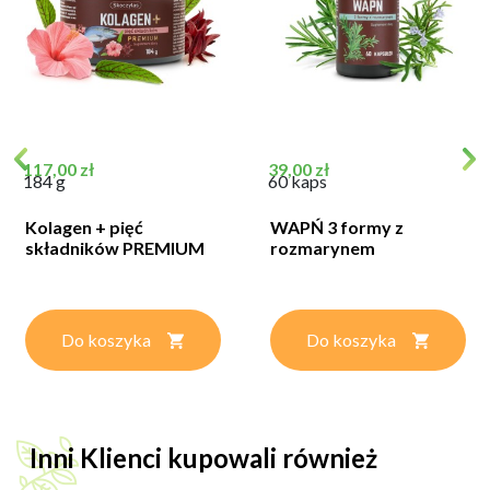
Cena
Cena
117,00 zł
39,00 zł
184 g
60 kaps
Kolagen + pięć
WAPŃ 3 formy z
składników PREMIUM
rozmarynem
Do koszyka
Do koszyka
Inni Klienci kupowali również