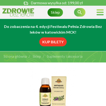
Darmowa wysyłka od:
199,00 zł

Sklep
Do zobaczenia na 4. edycji Festiwalu Pełnia Zdrowia Bez
leków w katowickim MCK!
KUP BILETY
Strona główna
Sklep
Suplementy i akcesoria