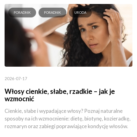
PORADNIK
PORADNIK
URODA
2026-07-17
Włosy cienkie, słabe, rzadkie – jak je
wzmocnić
Cienkie, słabe i wypadające włosy? Poznaj naturalne
sposoby na ich wzmocnienie: dietę, biotynę, kozieradkę,
rozmaryn oraz zabiegi poprawiające kondycję włosów.