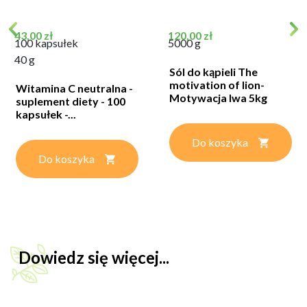
Cena
Cena
43,00 zł
120,00 zł
100 kapsułek
5000 g
40 g
Sól do kąpieli The
motivation of lion-
Witamina C neutralna -
Motywacja lwa 5kg
suplement diety - 100
kapsułek -...
Do koszyka
Do koszyka
Dowiedz się więcej...