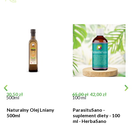
Cena
Cena podstawowa
Cena
30,50 zł
42,00 zł
65,00 zł
500ml
100 ml
Naturalny Olej Lniany
ParasituSano -
500ml
suplement diety - 100
ml - HerbaSano