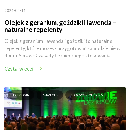
2026-05-11
Olejek z geranium, goździki i lawenda –
naturalne repelenty
Olejek z geranium, lawenda i goździki to naturalne
repelenty, które możesz przygotować samodzielnie w
domu. Sprawdź zasady bezpiecznego stosowania.
Czytaj więcej
PORADNIK
PORADNIK
ZDROWY STYL ŻYCIA