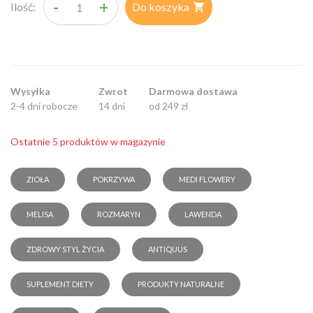
-
+
Ilość:
Do koszyka

Wysyłka
Zwrot
Darmowa dostawa
2-4 dni robocze
14 dni
od 249 zł
Ostatnie 5 produktów w magazynie
ZIOŁA
POKRZYWA
MEDI FLOWERY
MELISA
ROZMARYN
LAWENDA
ZDROWY STYL ŻYCIA
ANTIQUUS
SUPLEMENT DIETY
PRODUKTY NATURALNE