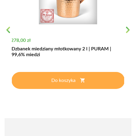
Previous
Next
Cena
278,00 zł
Dzbanek miedziany młotkowany 2 l | PURAM |
99,6% miedzi
Do koszyka