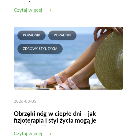
organizmu
Czytaj więcej
PORADNIK
PORADNIK
ZDROWY STYL ŻYCIA
2026-08-05
Obrzęki nóg w ciepłe dni – jak
fizjoterapia i styl życia mogą je
zmniejszyć?
Czytaj więcej