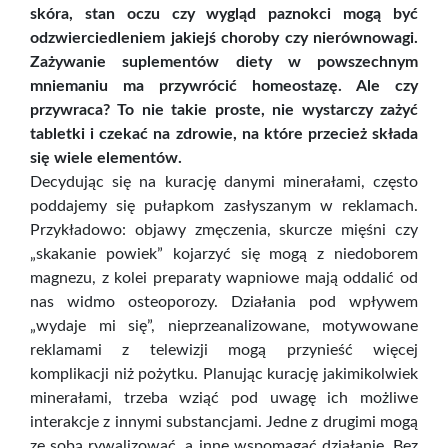
skóra, stan oczu czy wygląd paznokci mogą być
odzwierciedleniem jakiejś choroby czy nierównowagi.
Zażywanie suplementów diety w powszechnym
mniemaniu ma przywrócić homeostazę. Ale czy
przywraca? To nie takie proste, nie wystarczy zażyć
tabletki i czekać na zdrowie, na które przecież składa
się wiele elementów.
Decydując się na kurację danymi minerałami, często
poddajemy się pułapkom zasłyszanym w reklamach.
Przykładowo: objawy zmęczenia, skurcze mięśni czy
„skakanie powiek” kojarzyć się mogą z niedoborem
magnezu, z kolei preparaty wapniowe mają oddalić od
nas widmo osteoporozy. Działania pod wpływem
„wydaje mi się”, nieprzeanalizowane, motywowane
reklamami z telewizji mogą przynieść więcej
komplikacji niż pożytku. Planując kurację jakimikolwiek
minerałami, trzeba wziąć pod uwagę ich możliwe
interakcje z innymi substancjami. Jedne z drugimi mogą
ze sobą rywalizować, a inne wspomagać działanie. Bez