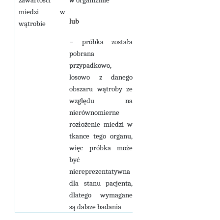
zawartości
w organizmie
miedzi w
lub
wątrobie
–
próbka została
pobrana
przypadkowo,
losowo z danego
obszaru wątroby ze
względu na
nierównomierne
rozłożenie miedzi w
tkance tego organu,
więc próbka może
być
niereprezentatywna
dla stanu pacjenta,
dlatego wymagane
są dalsze badania