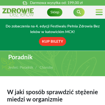
Darmowa wysyłka od:
199,00 zł

Sklep
Do zobaczenia na 4. edycji Festiwalu Pełnia Zdrowia Bez
leków w katowickim MCK!
KUP BILETY
Poradnik
Jesteś:
Poradnik
Choroby
W jaki sposób sprawdzić stężenie
miedzi w organizmie