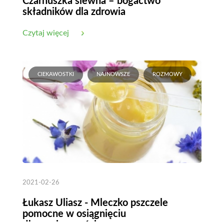
Czarnuszka siewna – bogactwo
składników dla zdrowia
Czytaj więcej
CIEKAWOSTKI
NAJNOWSZE
ROZMOWY
2021-02-26
Łukasz Uliasz - Mleczko pszczele
pomocne w osiągnięciu