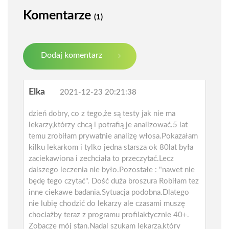
Komentarze
(1)
Dodaj komentarz
Elka
2021-12-23 20:21:38
dzień dobry, co z tego,że są testy jak nie ma
lekarzy,którzy chcą i potrafią je analizować.5 lat
temu zrobiłam prywatnie analizę włosa.Pokazałam
kilku lekarkom i tylko jedna starsza ok 80lat była
zaciekawiona i zechciała to przeczytać.Lecz
dalszego leczenia nie było.Pozostałe : "nawet nie
będę tego czytać". Dość duża broszura Robiłam tez
inne ciekawe badania.Sytuacja podobna.Dlatego
nie lubię chodzić do lekarzy ale czasami muszę
chociażby teraz z programu profilaktycznie 40+.
Zobaczę mój stan.Nadal szukam lekarza,który