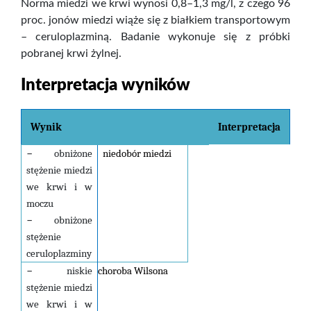
Norma miedzi we krwi wynosi 0,8–1,3 mg/l, z czego 96
proc. jonów miedzi wiąże się z białkiem transportowym
– ceruloplazminą. Badanie wykonuje się z próbki
pobranej krwi żylnej.
Interpretacja wyników
Wynik
Interpretacja
–
obniżone
niedobór miedzi
stężenie miedzi
we krwi i w
moczu
–
obniżone
stężenie
ceruloplazminy
–
niskie
choroba Wilsona
stężenie miedzi
we krwi i w