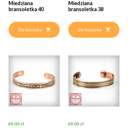
Miedziana
Miedziana
bransoletka 40
bransoletka 38
Do koszyka
Do koszyka
Cena
Cena
69,00 zł
69,00 zł