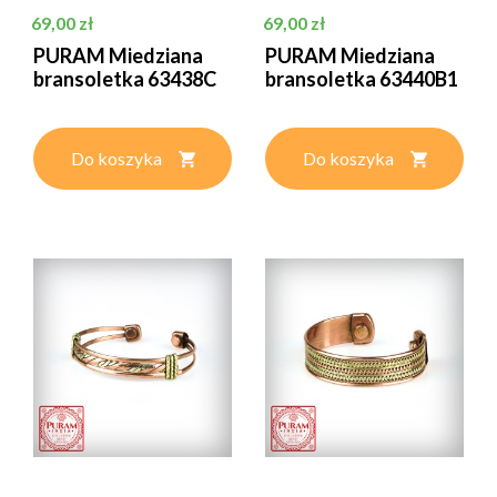
Cena
Cena
69,00 zł
69,00 zł
PURAM Miedziana
PURAM Miedziana
bransoletka 63438C
bransoletka 63440B1
Do koszyka
Do koszyka