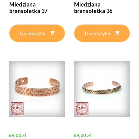
Miedziana
Miedziana
bransoletka 37
bransoletka 36
Do koszyka
Do koszyka
Cena
Cena
69,00 zł
69,00 zł