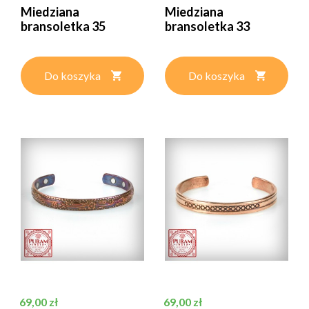
Miedziana
Miedziana
bransoletka 35
bransoletka 33
Do koszyka
Do koszyka
Cena
Cena
69,00 zł
69,00 zł