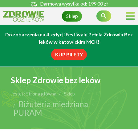
Darmowa wysyłka od:
199,00 zł

Sklep
Do zobaczenia na 4. edycji Festiwalu Pełnia Zdrowia Bez
leków w katowickim MCK!
KUP BILETY
Sklep Zdrowie bez leków
Jesteś:
Strona główna
Sklep
Biżuteria miedziana
PURAM