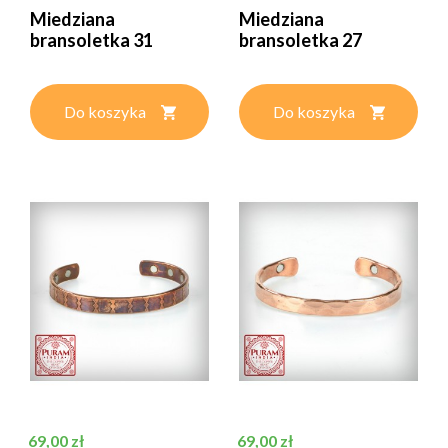
Miedziana
Miedziana
bransoletka 31
bransoletka 27
Do koszyka
Do koszyka
Cena
Cena
69,00 zł
69,00 zł