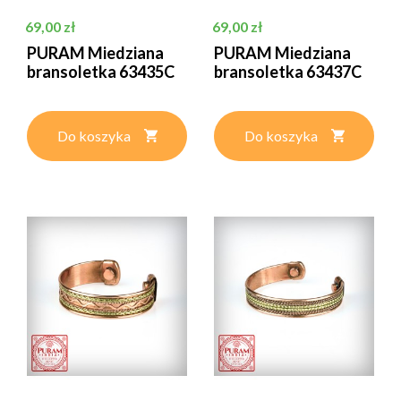
Cena
Cena
69,00 zł
69,00 zł
PURAM Miedziana
PURAM Miedziana
bransoletka 63435C
bransoletka 63437C
Do koszyka
Do koszyka