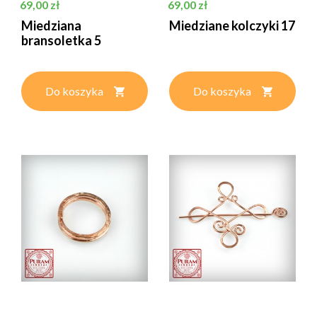
Cena
Cena
69,00 zł
69,00 zł
Miedziana
Miedziane kolczyki 17
bransoletka 5
Do koszyka
Do koszyka