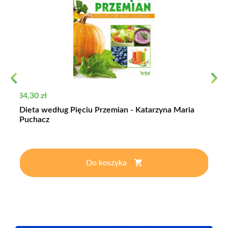
Previous
Next
Cena
34,30 zł
Dieta według Pięciu Przemian - Katarzyna Maria
Puchacz
Do koszyka