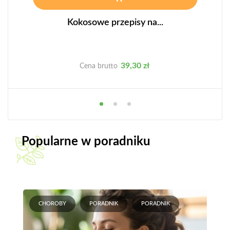
Kokosowe przepisy na...
Cena
39,30 zł
Cena brutto
Popularne w poradniku
CHOROBY
PORADNIK
PORADNIK