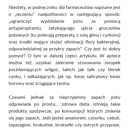
Niestety, w podręczniku dla farmaceutów napisane jest
o „leczeniu” nadpotliwości w następujący sposób:
„ograniczyć wydzielanie potu za pomocą
antyperspirantu, zatykającego ujścia gruczołów
potowych (tu polecają preparaty z solą glinu i cyrkonu)
oraz środki mające służyć eliminacji flory bakteryjnej,
odpowiedzialnej za przykry zapach”. Czy jest to dobry
pomysł? O tym w dalszej części artykułu. W aptece
można też uzyskać zalecenie stosowania zasypek
pochłaniających wilgoć, takich jak talk czy tlenek
cynku, i odkażających, jak np. kwas salicylowy kwas
borowy oraz ściągające taniny.
Czasami jednak za nieprzyjemny zapach potu
odpowiada po prostu… zdrowa dieta. Istnieją takie
produkty spożywcze, po konsumpcji których zmienia
się jego zapach. Jeśli jesteś amatorem: czosnku, cebuli,
szparagów, brokułów, brukselki czy ostrych przypraw,