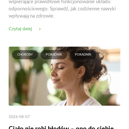
wspierające prawidłowe funkcjonowanie układu
odpornościowego. Sprawdź, jak codzienne nawyki
wpływają na zdrowie.
Czytaj dalej
CHOROBY
PORADNIK
PORADNIK
2026-08-07
Ciało nie robi błędów – ono do ciebie