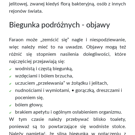
jelitowej, zwanej kiedyś florą bakteryjną, osób z innych
rejonów świata.
Biegunka podróżnych - objawy
Faraon może „zemścić się” nagle i niespodziewanie,
więc należy mieć to na uwadze. Objawy mogą też
różnić się stopniem nasilenia dolegliwości, które
najczęściej przejawiają się:
wodnistą i częstą biegunką,
wzdęciami i bólem brzucha,
uczuciem „przelewania” w żołądku i jelitach,
nudnościami i wymiotami, • gorączką, dreszczami i
poceniem się,
bólem głowy,
brakiem apetytu i ogólnym osłabieniem organizmu.
W tym czasie należy przebywać blisko toalety,
ponieważ są to powtarzające się wodniste stolce.
Należy pamiętać, że silna biegunka w połączeniu z