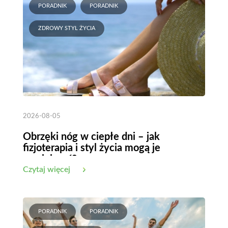
PORADNIK
PORADNIK
ZDROWY STYL ŻYCIA
2026-08-05
Obrzęki nóg w ciepłe dni – jak
fizjoterapia i styl życia mogą je
zmniejszyć?
Czytaj więcej
PORADNIK
PORADNIK