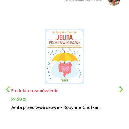
Produkt na zamówienie
Previous
Next
Cena
59,50 zł
Jelita przeciwwirusowe - Robynne Chutkan