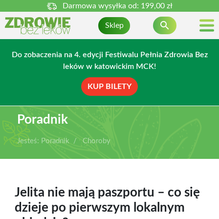
Darmowa wysyłka od:
199,00 zł

Sklep
Do zobaczenia na 4. edycji Festiwalu Pełnia Zdrowia Bez
leków w katowickim MCK!
KUP BILETY
Poradnik
Jesteś:
Poradnik
Choroby
Jelita nie mają paszportu – co się
dzieje po pierwszym lokalnym