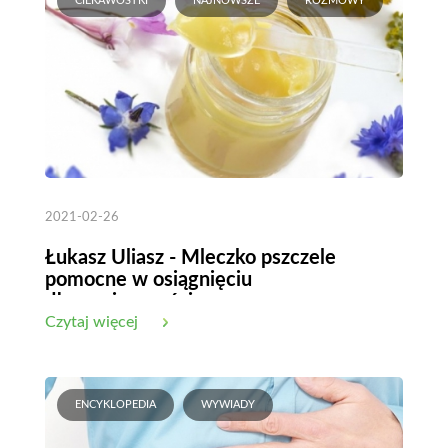
CIEKAWOSTKI
NAJNOWSZE
ROZMOWY
2021-02-26
Łukasz Uliasz - Mleczko pszczele
pomocne w osiągnięciu
długowieczności
Czytaj więcej
ENCYKLOPEDIA
WYWIADY