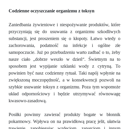
Codzienne oczyszczanie organizmu z toksyn
Zaniedbania żywieniowe i niespożywanie produktów, które
przyczyniają się do usuwania z organizmu szkodliwych
substancji, jest proszeniem się o kłopoty. Łatwo wtedy o
zachorowania, podatność na infekcje i ogólne złe
samopoczucie. Już po przebudzeniu warto zadbać o to, żeby
nasze ciało „dobrze weszło w dzień“. Świetnym na to
sposobem jest wypijanie szklanki wody z cytryną. To
powinien być nasz codzienny rytuał. Taki napój wpłynie na
zwiększoną moczopędność, a w konsekwencji pozwoli na
szybkie usuwanie toksyn z organizmu. Poza tym wspomoże
układ odpornościowy i będzie utrzymywać równowagę
kwasowo-zasadową.
Posiłki powinny zawierać produkty bogate w błonnik
pokarmowy. Wpływa on na prawidłową pracę jelit, ułatwia
trawienie, zapobiegając wzdęciom, zaparciom i innym