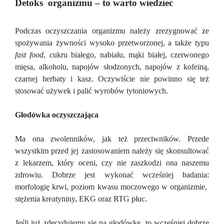
Detoks organizmu – to warto wiedzieć
Podczas oczyszczania organizmu należy zrezygnować ze
spożywania żywności wysoko przetworzonej, a także typu
fast food
, cukru białego, nabiału, mąki białej, czerwonego
mięsa, alkoholu, napojów słodzonych, napojów z kofeiną,
czarnej herbaty i kasz. Oczywiście nie powinno się też
stosować używek i palić wyrobów tytoniowych.
Głodówka oczyszczająca
Ma ona zwolenników, jak też przeciwników. Przede
wszystkim przed jej zastosowaniem należy się skonsultować
z lekarzem, który oceni, czy nie zaszkodzi ona naszemu
zdrowiu. Dobrze jest wykonać wcześniej badania:
morfologię krwi, poziom kwasu moczowego w organizmie,
stężenia kreatyniny, EKG oraz RTG płuc.
Jeśli już zdecydujemy się na głodówkę, to wcześniej dobrze