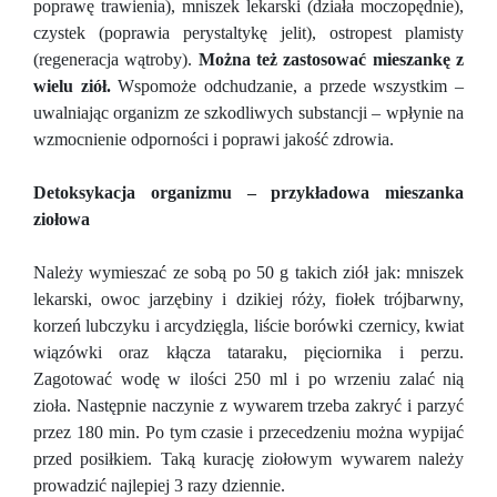
poprawę trawienia), mniszek lekarski (działa moczopędnie),
czystek (poprawia perystaltykę jelit), ostropest plamisty
(regeneracja wątroby).
Można też zastosować mieszankę z
wielu ziół.
Wspomoże odchudzanie, a przede wszystkim –
uwalniając organizm ze szkodliwych substancji – wpłynie na
wzmocnienie odporności i poprawi jakość zdrowia.
Detoksykacja organizmu – przykładowa mieszanka
ziołowa
Należy wymieszać ze sobą po 50 g takich ziół jak: mniszek
lekarski, owoc jarzębiny i dzikiej róży, fiołek trójbarwny,
korzeń lubczyku i arcydzięgla, liście borówki czernicy, kwiat
wiązówki oraz kłącza tataraku, pięciornika i perzu.
Zagotować wodę w ilości 250 ml i po wrzeniu zalać nią
zioła. Następnie naczynie z wywarem trzeba zakryć i parzyć
przez 180 min. Po tym czasie i przecedzeniu można wypijać
przed posiłkiem. Taką kurację ziołowym wywarem należy
prowadzić najlepiej 3 razy dziennie.