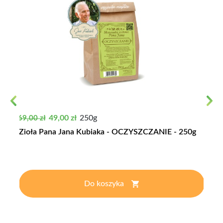
Previous
Next
Cena podstawowa
Cena
49,00 zł
250g
69,00 zł
Zioła Pana Jana Kubiaka - OCZYSZCZANIE - 250g
Do koszyka