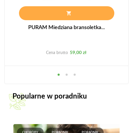
PURAM Miedziana bransoletka...
Cena
59,00 zł
Cena brutto
Popularne w poradniku
CHOROBY
PORADNIK
PORADNIK