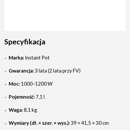
Specyfikacja
Marka:
Instant Pot
Gwarancja:
3 lata (2 lata przy FV)
Moc:
1000–1200 W
Pojemność:
7,1 l
Waga:
8,1 kg
Wymiary (dł. × szer. × wys.):
39 × 41,5 × 30 cm