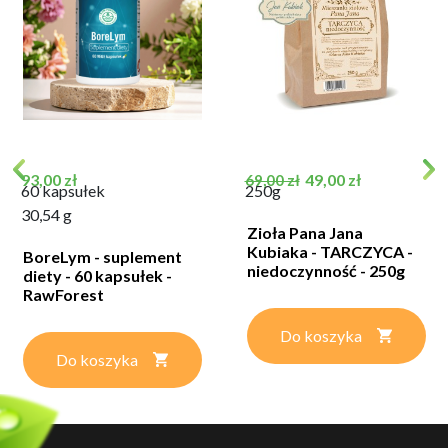
Cena
Cena podstawowa
Cena
93,00 zł
49,00 zł
69,00 zł
60 kapsułek
250g
30,54 g
Zioła Pana Jana
Kubiaka - TARCZYCA -
BoreLym - suplement
niedoczynność - 250g
diety - 60 kapsułek -
RawForest
Do koszyka
Do koszyka