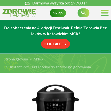
Darmowa wysyłka od:
199,00 zł

Sklep
Do zobaczenia na 4. edycji Festiwalu Pełnia Zdrowia Bez
leków w katowickim MCK!
KUP BILETY
Strona główna
Sklep
Instant Pot – urządzenia do zdrowego gotowania