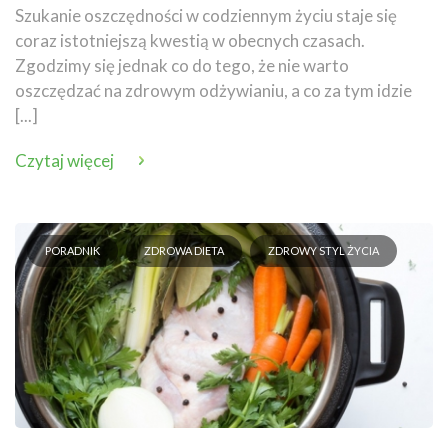
Szukanie oszczędności w codziennym życiu staje się
coraz istotniejszą kwestią w obecnych czasach.
Zgodzimy się jednak co do tego, że nie warto
oszczędzać na zdrowym odżywianiu, a co za tym idzie
[...]
Czytaj więcej
PORADNIK
ZDROWA DIETA
ZDROWY STYL ŻYCIA