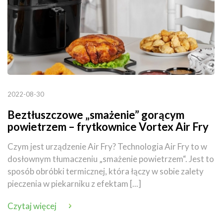
2022-08-30
Beztłuszczowe „smażenie” gorącym
powietrzem – frytkownice Vortex Air Fry
Instant
Czym jest urządzenie Air Fry? Technologia Air Fry to w
dosłownym tłumaczeniu „smażenie powietrzem“. Jest to
sposób obróbki termicznej, która łączy w sobie zalety
pieczenia w piekarniku z efektam [...]
Czytaj więcej