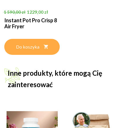
Cena podstawowa
Cena
1229,00 zł
1 590,00 zł
Instant Pot Pro Crisp 8
Air Fryer
Do koszyka
Inne produkty, które mogą Cię
zainteresować