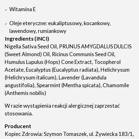
Witamina E
Oleje eteryczne: eukaliptusowy, kocankowy,
lawendowy, rumiankowy
Ingredients (INCI)
Nigella Sativa Seed Oil, PRUNUS AMYGDALUS DULCIS
(Sweet Almond) Oil, Ricinus Communis Seed Oil,
Humulus Lupulus (Hops) Cone Extract, Tocopherol
Acetate, Eucalyptus (Eucalyptus radiata), Helichrysum
(Helichrysum italicum), Lavender (Lavandula
angustifolia), Spearmint (Mentha spicata), Chamomile
(Anthemis nobilis)
W razie wystąpienia reakcji alergicznej zaprzestać
stosowania.
Producent
Kopiec Zdrowia: Szymon Tomaszek, ul. Żywiecka 183/1,