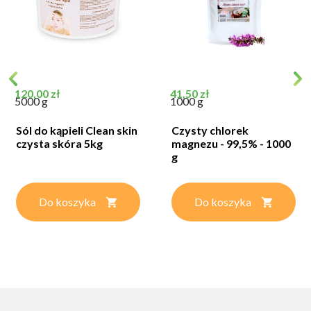
Cena
Cena
120,00 zł
41,50 zł
5000 g
1000 g
Sól do kąpieli Clean skin
Czysty chlorek
czysta skóra 5kg
magnezu - 99,5% - 1000
g
Do koszyka
Do koszyka