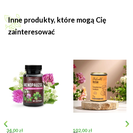
Inne produkty, które mogą Cię
zainteresować
Cena
Cena
34,00 zł
102,00 zł