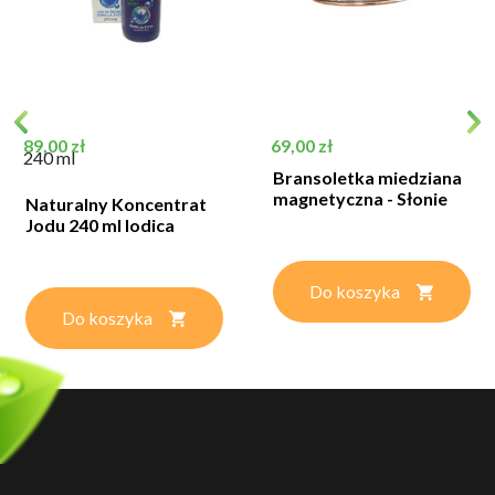
Cena
Cena
89,00 zł
69,00 zł
240 ml
Bransoletka miedziana
magnetyczna - Słonie
Naturalny Koncentrat
Jodu 240 ml Iodica
Do koszyka
Do koszyka