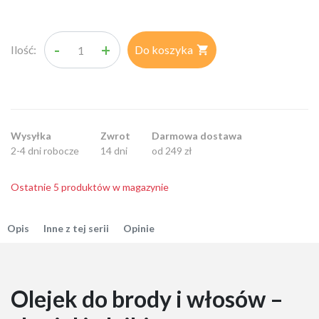
-
+
Ilość:
Do koszyka

Wysyłka
Zwrot
Darmowa dostawa
2-4 dni robocze
14 dni
od 249 zł
Ostatnie 5 produktów w magazynie
Opis
Inne z tej serii
Opinie
Olejek do brody i włosów –