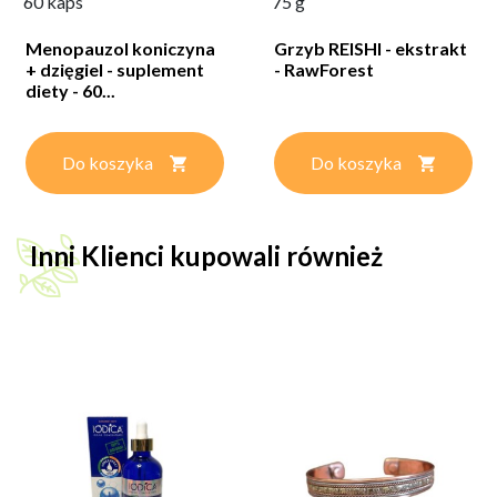
60 kaps
75 g
Menopauzol koniczyna
Grzyb REISHI - ekstrakt
+ dzięgiel - suplement
- RawForest
diety - 60...
Do koszyka
Do koszyka
Inni Klienci kupowali również