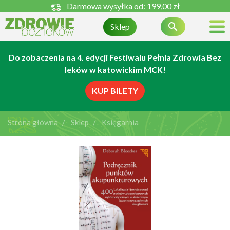
Darmowa wysyłka od:
199,00 zł

Sklep
Do zobaczenia na 4. edycji Festiwalu Pełnia Zdrowia Bez
leków w katowickim MCK!
KUP BILETY
Strona główna
Sklep
Księgarnia