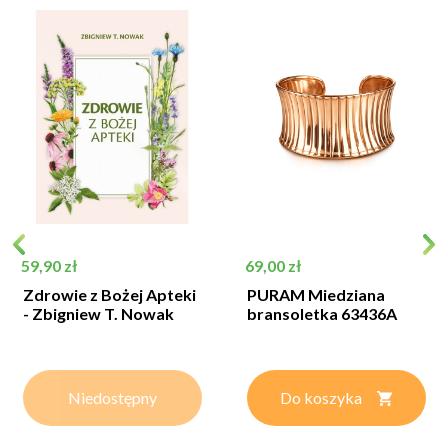
Cena
Cena
59,90 zł
69,00 zł
Zdrowie z Bożej Apteki
PURAM Miedziana
- Zbigniew T. Nowak
bransoletka 63436A
Niedostępny
Do koszyka