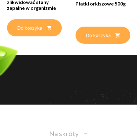
zlikwidować stany
Płatki orkiszowe 500g
zapalne w organizmie
-...
Do koszyka
Do koszyka
Na skróty