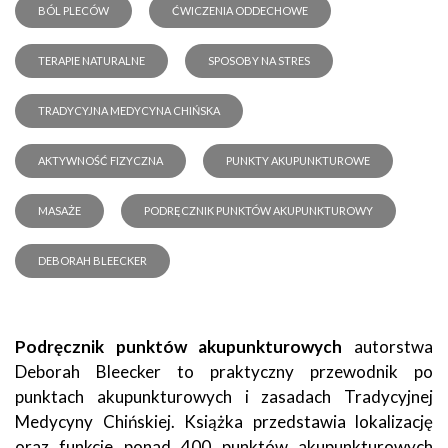
BÓL PLECÓW
ĆWICZENIA ODDECHOWE
TERAPIE NATURALNE
SPOSOBY NA STRES
TRADYCYJNA MEDYCYNA CHIŃSKA
AKTYWNOŚĆ FIZYCZNA
PUNKTY AKUPUNKTUROWE
MASAŻE
PODRĘCZNIK PUNKTÓW AKUPUNKTUROWY
DEBORAH BLEECKER
Podręcznik punktów akupunkturowych
autorstwa
Deborah Bleecker to praktyczny przewodnik po
punktach akupunkturowych i zasadach Tradycyjnej
Medycyny Chińskiej. Książka przedstawia lokalizację
oraz funkcje ponad 400 punktów akupunkturowych