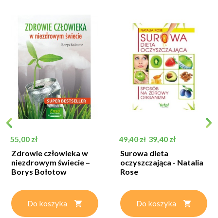
Cena
Cena podstawowa
Cena
55,00 zł
39,40 zł
49,40 zł
Zdrowie człowieka w
Surowa dieta
niezdrowym świecie –
oczyszczająca - Natalia
Borys Bołotow
Rose
Do koszyka
Do koszyka