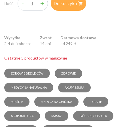
-
+
Ilość:
Do koszyka

Wysyłka
Zwrot
Darmowa dostawa
2-4 dni robocze
14 dni
od 249 zł
Ostatnie 5 produktów w magazynie
ZDROWIE BEZ LEKÓW
ZDROWIE
MEDYCYNA NATURALNA
AKUPRESURA
MIĘŚNIE
MEDYCYNA CHIŃSKA
TERAPIE
AKUPUNKTURA
MASAŻ
BÓL KRĘGOSŁUPA