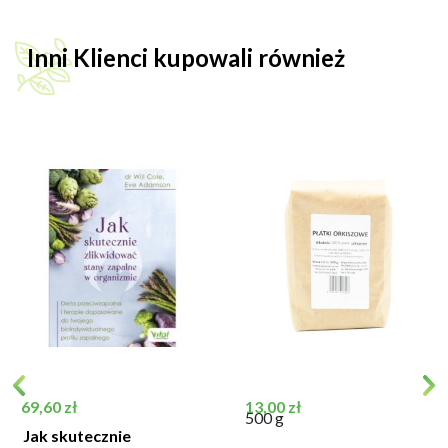
Inni Klienci kupowali również
Cena
Cena
69,60 zł
13,00 zł
500 g
Jak skutecznie