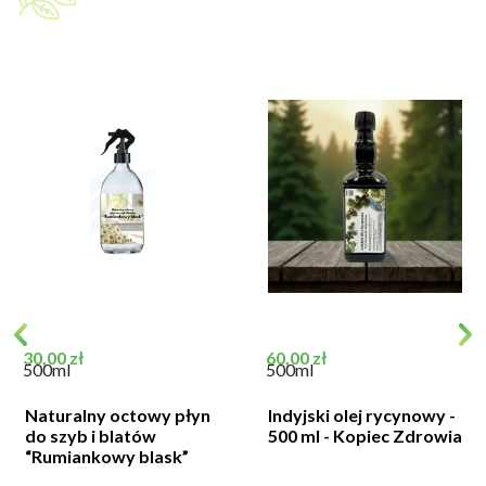
Cena
Cena
30,00 zł
60,00 zł
500ml
500ml
Naturalny octowy płyn
Indyjski olej rycynowy -
do szyb i blatów
500 ml - Kopiec Zdrowia
“Rumiankowy blask”