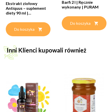
Barfi 2 l | Ręcznie
Ekstrakt ziołowy
wykonany | PURAM
Antiquus – suplement
diety 90 ml |...
Do koszyka
Do koszyka
Inni Klienci kupowali również