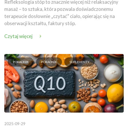
Refleksologia stóp to znacznie więcej niż relaksacyjny
masaż – to sztuka, która pozwala doświadczonemu
terapeucie dosłownie „czytać” ciało, opierając się na
obserwacji kształtu, faktury stóp.
Czytaj więcej
PORADNIK
PORADNIK
SUPLEMENTY
2025-09-29