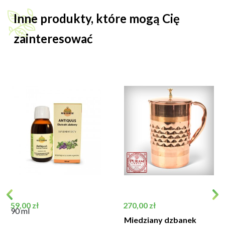
Inne produkty, które mogą Cię
zainteresować
Cena
Cena
59,00 zł
270,00 zł
90 ml
Miedziany dzbanek