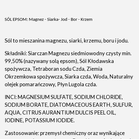
SÓL EPSOM: Magnez - Siarka- Jod - Bor - Krzem
Sól to mieszanina magnezu, siarki, krzemu, boru i jodu.
Składniki: Siarczan Magnezu siedmiowodny czysty min.
99,50% (nazywany solą epsom), Sól Kłodawska
spożywcza, Tetraboran sodu Czda, Ziemia
Okrzemkowa spożywcza, Siarka czda, Woda, Naturalny
olejek pomarańczowy, Płyn Lugola czda.
INCI: MAGNESIUM SULFATE, SODIUM CHLORIDE,
SODIUM BORATE, DIATOMACEOUS EARTH, SULFUR,
AQUA, CITRUS AURANTIUM DULCIS PEEL OIL,
IODINE, POTASSIUM IODIDE.
Zastosowanie: przemysł chemiczny oraz wynikające