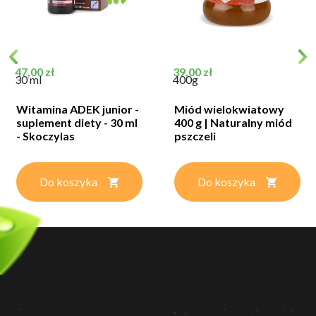
Cena
Cena
47,00 zł
39,00 zł
30 ml
400g
Witamina ADEK junior -
Miód wielokwiatowy
suplement diety - 30 ml
400 g | Naturalny miód
- Skoczylas
pszczeli
Do koszyka
Do koszyka