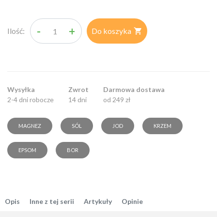
-
+
Ilość:
Do koszyka

Wysyłka
Zwrot
Darmowa dostawa
2-4 dni robocze
14 dni
od 249 zł
MAGNEZ
SÓL
JOD
KRZEM
EPSOM
BOR
Opis
Inne z tej serii
Artykuły
Opinie